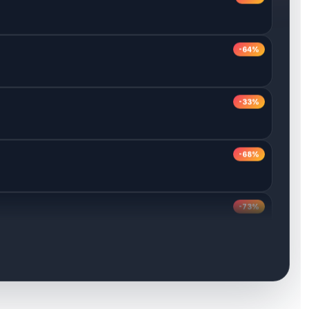
-64%
-33%
-68%
-73%