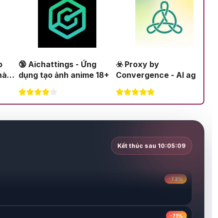
-71%
-64%
ng
☣️ Proxy by
📕 Kimi AI - Ứng dụng tó
e 18+
Convergence - AI agent
tắt hàng chục file dữ liệu
tự động hoá
-33%
-68%
Kết thúc sau
10:05:07
-73%
-71%