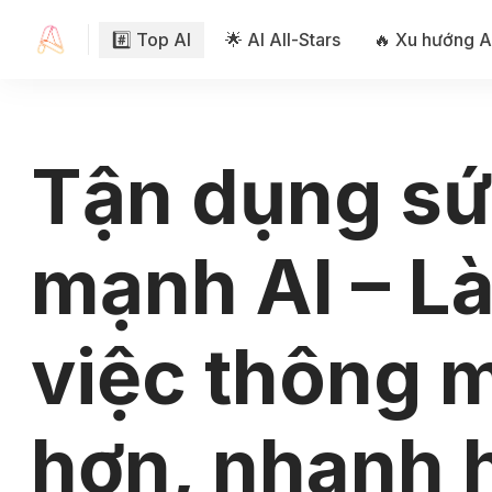
#️⃣ Top AI
🌟 AI All-Stars
🔥 Xu hướng A
Tận dụng s
mạnh AI – L
việc thông 
hơn, nhanh 