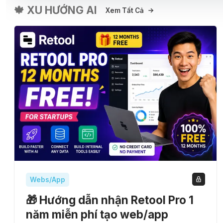
🍁 XU HƯỚNG AI
Xem Tất Cả
Webs/App
🎁 Hướng dẫn nhận Retool Pro 1
năm miễn phí tạo web/app