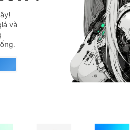
đây!
iá và
g
sống.