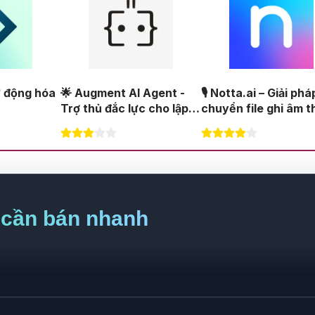
AI Agent -
🎙️ Notta.ai – Giải pháp
🔞 Aichattings - Ứ
lực cho lập
chuyển file ghi âm thành
dụng tạo ảnh anim
văn bản
 cần bán nhanh