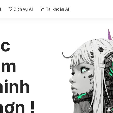
I
👋 Dịch vụ AI
🎉 Tài khoản AI
ức
àm
minh
hơn !