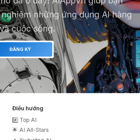
– nó đã ở đây! AIAppVn giúp bạn
ải nghiệm những ứng dụng AI hàng
 và cuộc sống.
ĐĂNG KÝ
Điều hướng
#️⃣ Top AI
🌟 AI All-Stars