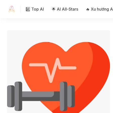
#️⃣ Top AI
🌟 AI All-Stars
🔥 Xu hướng A