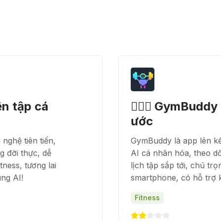
ện tập cá
🏋🏻‍♂️ GymBudd
ước
nghệ tiên tiến,
GymBuddy là app lên kế
g đời thực, dễ
AI cá nhân hóa, theo dõ
tness, tương lai
lịch tập sắp tới, chú tr
ng AI!
smartphone, có hỗ trợ k
Fitness