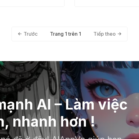
Trang 1 trên 1
Trước
Tiếp theo
ạnh AI – Làm việc
, nhanh hơn !