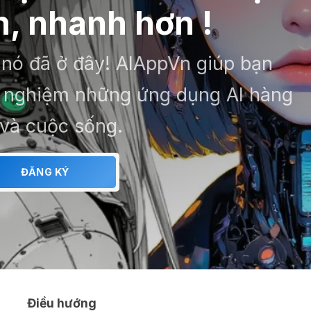
, nhanh hơn !
– nó đã ở đây! AIAppVn giúp bạn
ải nghiệm những ứng dụng AI hàng
 và cuộc sống.
ĐĂNG KÝ
Điều hướng