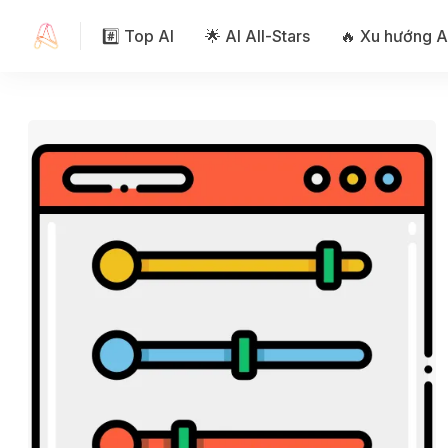
#️⃣ Top AI
🌟 AI All-Stars
🔥 Xu hướng A