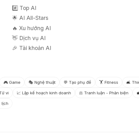
#️⃣ Top AI
🌟 AI All-Stars
🔥 Xu hướng AI
👋 Dịch vụ AI
🎉 Tài khoản AI
🎮 Game
🎭 Nghệ thuật
💬 Tạo phụ đề
🏋️ Fitness
🛋️ Thi
Tử vi
📈 Lập kế hoạch kinh doanh
⚖️ Tranh luận - Phản biện

 lịch