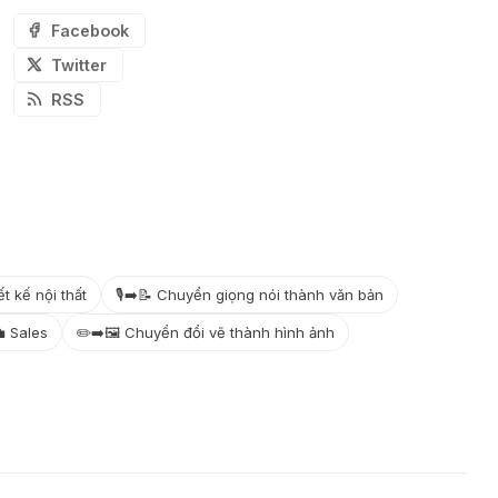
Facebook
Twitter
RSS
ết kế nội thất
🎙️➡️📝 Chuyển giọng nói thành văn bản
 Sales
✏️➡️🖼️ Chuyển đổi vẽ thành hình ảnh