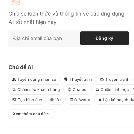
Chia sẻ kiến thức và thông tin về các ứng dụng
AI tốt nhất hiện nay
Đăng ký
Chủ đề AI
👥 Tuyển dụng nhân sự
🗣️ Thuyết trình
📚 Truyện tranh
🤝 Chăm sóc khách hàng
🤖 Chatbot
🔮 Chiêm tinh học - 
🖼️ Tạo hình ảnh
🔞 18+
🧑‍🎨 Avatar
🧳 Lập kế hoạch du
Xem thêm chủ đề