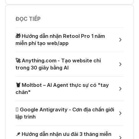
quyền của Suno và Udio
05 Thg 07 2026
ĐỌC TIẾP
🤙 Lindy AI: Tự động hóa thông
minh
👗 Tạo video thử đồ thời trang chỉ
🎁 Hướng dẫn nhận Retool Pro 1 năm
với một prompt
miễn phí tạo web/app
04 Thg 07 2026
🌟 Augment AI Agent - Trợ thủ đắc
🚀 Anything.com - Tạo website chỉ
lực cho lập trình viên
🚀 Một GitHub Repository tổng hợp
trong 30 giây bằng AI
gần như mọi API AI miễn phí
04 Thg 07 2026
🦞 Moltbot – AI Agent thực sự có "tay
🎙️ Notta.ai – Giải pháp chuyển file
chân"
🎁 Mẹo nhận thêm 1 tháng ChatGPT
ghi âm thành văn bản
Plus miễn phí
 Google Antigravity - Cơn địa chấn giới
03 Thg 07 2026
lập trình
🔞 Aichattings - Ứng dụng tạo ảnh
🎁 Nhận miễn phí DeepSeek V4 Pro
📌 Hướng dẫn nhận ưu đãi 3 tháng miễn
anime 18+