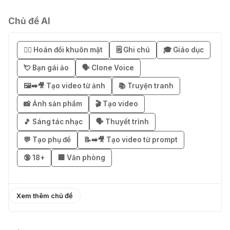
04 Thg 08 2026
Chủ đề AI
🎁 Hướng dẫn nhận Notion AI
Business miễn phí 3–6 tháng
😶‍🌫️ Hoán đổi khuôn mặt
🗒️ Ghi chú
🎓 Giáo dục
03 Thg 08 2026
💘 Bạn gái ảo
🗣️ Clone Voice
🖼️➡️🎥 Tạo video từ ảnh
📚 Truyện tranh
🎁 Mẹo nhận 1 tháng ChatGPT Plus
miễn phí bằng VPN Mexico
📸 Ảnh sản phẩm
🎬 Tạo video
02 Thg 08 2026
🎵 Sáng tác nhạc
🗣️ Thuyết trình
💬 Tạo phụ đề
📝➡️🎥 Tạo video từ prompt
֎ Cách nhận ChatGPT Go 12 tháng
🔞 18+
🏢 Văn phòng
miễn phí
01 Thg 08 2026
Xem thêm chủ đề
🎁 Hướng dẫn nhận Capcut Pro 1
năm miễn phí