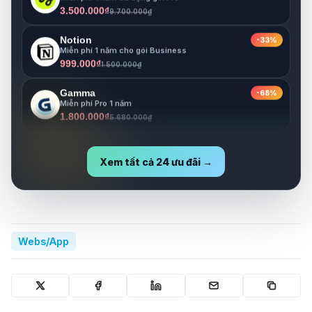
Notion
-33%
Miễn phí 1 năm cho gói Business
999.000₫
1.500.000₫
Gamma
-68%
Miễn phí Pro 1 năm
1.800.000₫
5.680.000₫
Lovable
-73%
Miễn phí Pro 1 năm
1.800.000₫
6.630.000₫
Xem tất cả 24 ưu đãi →
Webs/App