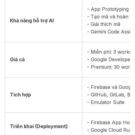
- App Prototyping A
- Tạo mã và hoàn t
Khả năng hỗ trợ AI
- Giải thích mã
- Gemini Code Assist
- Miễn phí: 3 works
Giá cả
- Google Developer
- Premium: 30 work
- Firebase và Googl
Tích hợp
- GitHub, GitLab, Bit
- Emulator Suite
- Firebase App Host
Triển khai (Deployment)
- Google Cloud Run