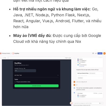
bạn viết mã một cách hiệu quả
Hỗ trợ nhiều ngôn ngữ và khung làm việc
: Go,
Java, .NET, Node.js, Python Flask, Next.js,
React, Angular, Vue.js, Android, Flutter, và nhiều
hơn nữa
Máy ảo (VM) đầy đủ
: Được cung cấp bởi Google
Cloud với khả năng tùy chỉnh qua Nix