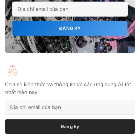
chuyên nghiệp trong 5 phút
🔖 Elicit AI - Tăng tốc độ nghiên cứu
ĐĂNG KÝ
bài báo
📦 Mokker - Ứng dụng chỉnh sửa
ảnh sản phẩm chuyên nghiệp
Chia sẻ kiến thức và thông tin về các ứng dụng AI tốt
nhất hiện nay
🎭 FaceVary: Ứng dụng ghép mặt
bằng AI miễn phí
Đăng ký