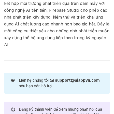
kết hợp môi trường phát triển dựa trên đám mây với
công nghệ AI tiên tiến, Firebase Studio cho phép các
nhà phát triển xây dựng, kiểm thử và triển khai ứng
dụng AI chất lượng cao nhanh hơn bao giờ hết. Đây là
một công cụ thiết yếu cho những nhà phát triển muốn
xây dựng thế hệ ứng dụng tiếp theo trong kỷ nguyên
AI.
🍁
Liên hệ chúng tôi tại
support@aiappvn.com
nếu bạn cần hỗ trợ
Bolt.new
-71%
Mã ưu đãi nhận Bolt Pro trong 1 năm
1.800.000₫
💞
Đăng ký thành viên để xem những phản hồi của
6.288.000₫