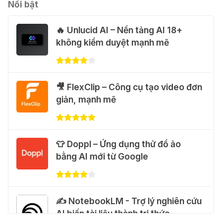
31 Thg 07 2026
Nổi bật
🔥 Unlucid AI – Nền tảng AI 18+
💃 Tạo video AI nhảy múa với Google
không kiểm duyệt mạnh mẽ
Flow Motion Control
31 Thg 07 2026
🐈 Nhận miễn phí 30 video AI + 100
🎥 FlexClip – Công cụ tạo video đơn
hình ảnh mỗi ngày với Dola.com
giản, mạnh mẽ
31 Thg 07 2026
🎁 Hướng dẫn nhận Google Plus 12
👕 Doppl – Ứng dụng thử đồ ảo
tháng miễn phí
bằng AI mới từ Google
28 Thg 07 2026
Cảnh báo: Xuất hiện script và
✍️ NotebookLM - Trợ lý nghiên cứu
hướng dẫn giả mạo giúp "mở khóa"
AI biến tài liệu thành tri thức
Claude Max 20x miễn phí