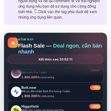
người dùng và để lại comment 💬 về trải nghiệm
Higgsfield
-64%
ứng dụng nếu bạn đã sử dụng cho cộng đồng
Miễn phí 1 năm sử dụng gói Pro
biết nhé. 👇 Click vào thẻ tag phía dưới để xem
3.500.000₫
9.700.000₫
những ứng dụng liên quan.
Notion
-33%
Miễn phí 1 năm cho gói Business
999.000₫
1.500.000₫
HÔM NAY
🔥
Gamma
-68%
Flash Sale —
Deal ngon, cần bán
Miễn phí Pro 1 năm
nhanh
1.800.000₫
5.680.000₫
Kết thúc sau
20:52:09
Lovable
-73%
Miễn phí Pro 1 năm
1.800.000₫
6.630.000₫
Bolt.new
-71%
Mã ưu đãi nhận Bolt Pro trong 1 năm
1.800.000₫
6.288.000₫
Higgsfield
-64%
Miễn phí 1 năm sử dụng gói Pro
3.500.000₫
9.700.000₫