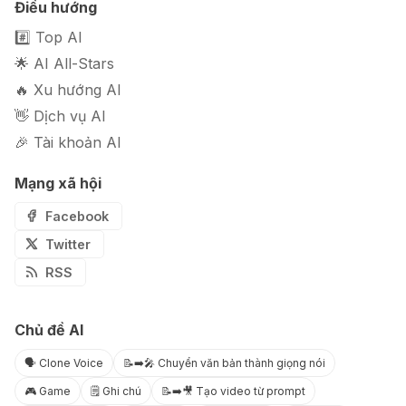
Điều hướng
#️⃣ Top AI
🌟 AI All-Stars
🔥 Xu hướng AI
👋 Dịch vụ AI
🎉 Tài khoản AI
Mạng xã hội
Facebook
Twitter
RSS
Chủ đề AI
🗣️ Clone Voice
📝➡️🎤 Chuyển văn bản thành giọng nói
🎮 Game
🗒️ Ghi chú
📝➡️🎥 Tạo video từ prompt