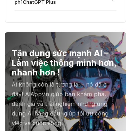
và Claude Opus 4.8 trên Merlin AI
phí ChatGPT Plus
21 Thg 06 2026
☣️ Proxy by Convergence - AI
agent tự động hoá
Tận dụng sức mạnh AI –
📕 Kimi AI - Ứng dụng tóm tắt hàng
Làm việc thông minh hơn,
chục file dữ liệu
nhanh hơn !
AI không còn là tương lai – nó đã ở
ℹ️ Napkin AI - Biến văn bản thành
đây! AIAppVn giúp bạn khám phá,
infographic
đánh giá và trải nghiệm những ứng
dụng AI hàng đầu, giúp tối ưu công
việc và cuộc sống.
🎗️ Logomaster.ai: Thiết kế logo