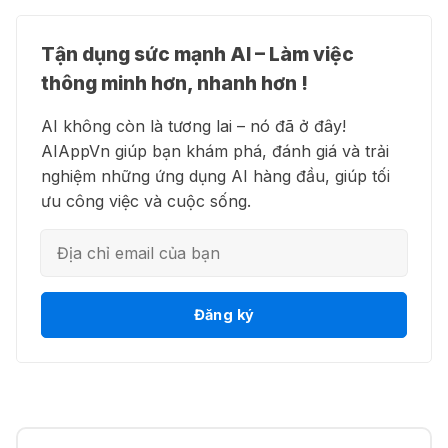
27 Thg 07 2026
Tận dụng sức mạnh AI – Làm việc
👗 Higgsfield AI – Biến ý tưởng
🍎 Claude for Teachers – chương
thông minh hơn, nhanh hơn !
thành phim chất lượng cao
trình miễn phí dành cho giáo viên
AI không còn là tương lai – nó đã ở đây!
15 Thg 07 2026
AIAppVn giúp bạn khám phá, đánh giá và trải
nghiệm những ứng dụng AI hàng đầu, giúp tối
💻 Blackbox AI - Trợ lý lập trình
🎁 Hướng dẫn nhận ChatGPT
ưu công việc và cuộc sống.
thông minh
Business miễn phí tháng
đầu + 1.250 Codex Credits
12 Thg 07 2026
👋 Motion AI - Tự động hoá lịch
Đăng ký
♾️ Hướng dẫn reset Supergrok
trình công việc
credit vô hạn
11 Thg 07 2026
💎 Canva AI - Sáng tạo toàn diện
🎵 Công cụ giúp "lách luật" bản