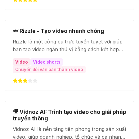
🦈 Rizzle - Tạo video nhanh chóng
Rizzle là một công cụ trực tuyến tuyệt vời giúp
bạn tạo video ngắn thú vị bằng cách kết hợp
văn bản, hình ảnh và bản đồ. Bạn có thể sử
Video
Video shorts
dụng Rizzle để kể chuyện du lịch, giới thiệu các
Chuyển đổi văn bản thành video
địa điểm hoặc đơn giản là tạo video giáo dục.
🎥 Vidnoz AI: Trình tạo video cho giải pháp
truyền thông
Vidnoz AI là nền tảng tiên phong trong sản xuất
video, giúp doanh nghiệp, tổ chức và cá nhân