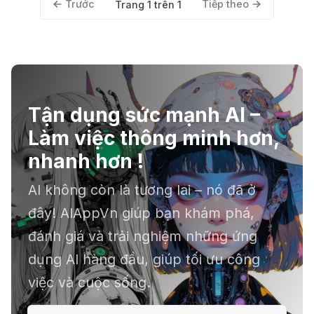
Trước
Tiếp theo
Trang 1 trên 1
Tận dụng sức mạnh AI –
Làm việc thông minh hơn,
nhanh hơn !
AI không còn là tương lai – nó đã ở
đây! AIAppVn giúp bạn khám phá,
đánh giá và trải nghiệm những ứng
dụng AI hàng đầu, giúp tối ưu công
việc và cuộc sống.