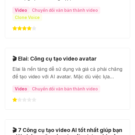
tạo ra các nội dung video chuyên nghiệp, hấp
Video
Chuyển đổi văn bản thành video
dẫn chỉ trong vài phút.
Clone Voice
🎬 Elai: Công cụ tạo video avatar
Elai là nền tảng dễ sử dụng và giá cả phải chăng
để tạo video với AI avatar. Mặc dù việc lựa
chọn avatar hạn chế là một điểm cần cân nhắc,
Video
Chuyển đổi văn bản thành video
nhưng sự phát triển tích cực của Elai cho thấy
những cải tiến trong tương lai.
🎬 7 Công cụ tạo video AI tốt nhất giúp bạn