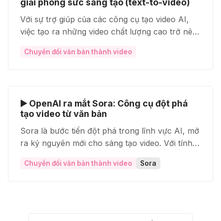
giải phóng sức sáng tạo (text-to-video)
Với sự trợ giúp của các công cụ tạo video AI,
việc tạo ra những video chất lượng cao trở nên
dễ dàng hơn bao giờ hết. Hãy chọn công cụ
Chuyển đổi văn bản thành video
phù hợp và bắt đầu khám phá khả năng sáng
tạo của bạn!
▶️ OpenAI ra mắt Sora: Công cụ đột phá
tạo video từ văn bản
Sora là bước tiến đột phá trong lĩnh vực AI, mở
ra kỷ nguyên mới cho sáng tạo video. Với tính
năng vượt trội và tiềm năng ứng dụng rộng rãi,
Chuyển đổi văn bản thành video
Sora
Sora hứa hẹn sẽ trở thành công cụ mạnh mẽ
cho mọi người, từ nhà sáng tạo nội dung đến
nghệ sĩ, doanh nghiệp, và cả học sinh.