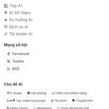
#️⃣ Top AI
🌟 AI All-Stars
🔥 Xu hướng AI
👋 Dịch vụ AI
🎉 Tài khoản AI
Mạng xã hội
Facebook
Twitter
RSS
Chủ đề AI
🧑‍🎨 Avatar
🏢 Văn phòng
🤝 Chăm sóc khách hàng
📝➡️🎥 Tạo video từ prompt
💰 Tài chính
🗣️ Thuyết trình
🎬 Video Shorts
📈 Marketing
😶‍🌫️ Hoán đổi khuôn mặt