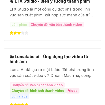
🦎 LTX Studio - Biến ý tưởng thành phim
LTX Studio là một công cụ đột phá trong lĩnh
vực sản xuất phim, kết hợp sức mạnh của trí
tuệ nhân tạo (AI) để giúp bạn biến những ý
Làm phim
Chuyển đổi văn bản thành video
tưởng sáng tạo thành những thước phim chất
lượng cao một cách nhanh chóng và dễ dàng
🐳 Lumalabs.ai - Ứng dụng tạo video từ
hình ảnh
Luma AI đã tạo ra một bước đột phá trong lĩnh
vực sản xuất video với Dream Machine, công
cụ AI biến văn bản thành video chất lượng cao
Chuyển đổi văn bản thành video
chỉ trong tích tắc. Công cụ này mở ra khả năng
Chuyển đổi hình ảnh thành video
Video
sáng tạo vô hạn cho cả người dùng chuyên
Lumalabs
nghiệp lẫn nghiệp dư.