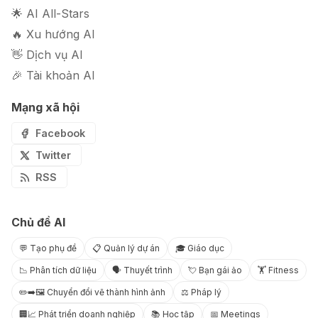
🌟 AI All-Stars
🔥 Xu hướng AI
👋 Dịch vụ AI
🎉 Tài khoản AI
Mạng xã hội
Facebook
Twitter
RSS
Chủ đề AI
💬 Tạo phụ đề
📋 Quản lý dự án
🎓 Giáo dục
📉 Phân tích dữ liệu
🗣️ Thuyết trình
💘 Bạn gái ảo
🏋️ Fitness
✏️➡️🖼️ Chuyển đổi vẽ thành hình ảnh
⚖️ Pháp lý
🏢📈 Phát triển doanh nghiệp
📚 Học tập
📅 Meetings