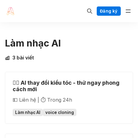
Đăng ký
Làm nhạc AI
3 bài viết
💇‍♀️ AI thay đổi kiểu tóc - thử ngay phong
cách mới
💵 Liên hệ | ⏱️ Trong 24h
Làm nhạc AI
voice cloning