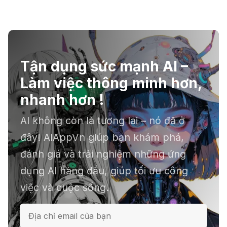
Tận dụng sức mạnh AI –
Làm việc thông minh hơn,
nhanh hơn !
AI không còn là tương lai – nó đã ở
đây! AIAppVn giúp bạn khám phá,
đánh giá và trải nghiệm những ứng
dụng AI hàng đầu, giúp tối ưu công
việc và cuộc sống.