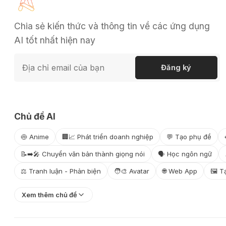
Chia sẻ kiến thức và thông tin về các ứng dụng
AI tốt nhất hiện nay
Đăng ký
Chủ đề AI
🍥 Anime
🏢📈 Phát triển doanh nghiệp
💬 Tạo phụ đề
📝➡️🎤 Chuyển văn bản thành giọng nói
🗣️ Học ngôn ngữ
⚖️ Tranh luận - Phản biện
🧑‍🎨 Avatar
🌐 Web App
🖼️ 
Xem thêm chủ đề