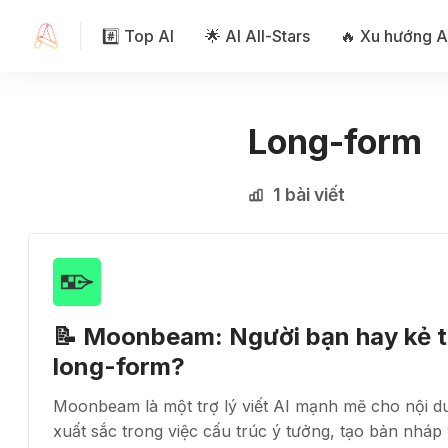
#️⃣ Top AI
🌟 AI All-Stars
🔥 Xu hướng A
Long-form
1 bài viết
📝 Moonbeam: Người bạn hay kẻ t
long-form?
Moonbeam là một trợ lý viết AI mạnh mẽ cho nội d
xuất sắc trong việc cấu trúc ý tưởng, tạo bản nháp 