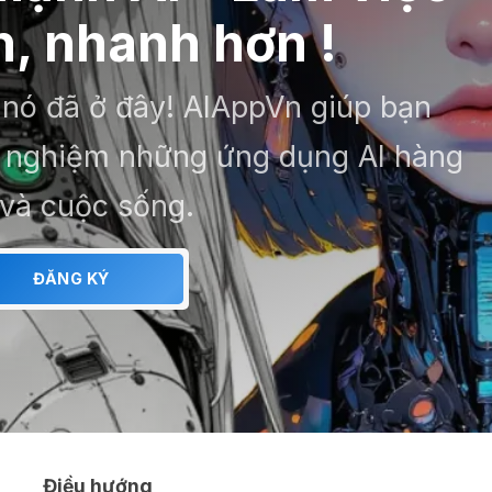
, nhanh hơn !
– nó đã ở đây! AIAppVn giúp bạn
ải nghiệm những ứng dụng AI hàng
 và cuộc sống.
ĐĂNG KÝ
Điều hướng