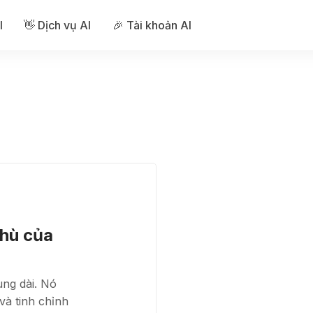
I
👋 Dịch vụ AI
🎉 Tài khoản AI
hù của
ung dài. Nó
và tinh chỉnh