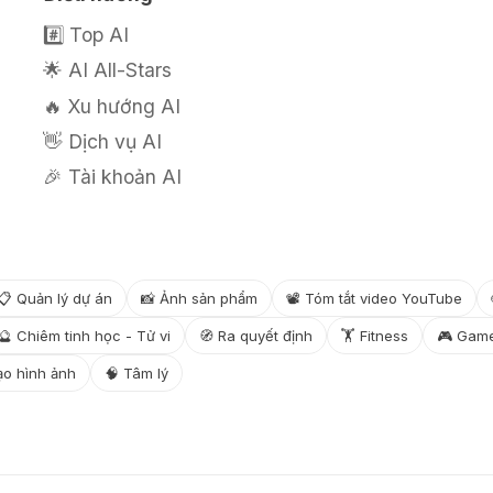
#️⃣ Top AI
🌟 AI All-Stars
🔥 Xu hướng AI
👋 Dịch vụ AI
🎉 Tài khoản AI
📋 Quản lý dự án
📸 Ảnh sản phẩm
📽️ Tóm tắt video YouTube
🔮 Chiêm tinh học - Tử vi
🧭 Ra quyết định
🏋️ Fitness
🎮 Gam
Tạo hình ảnh
🧠 Tâm lý