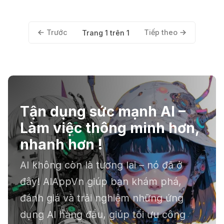
Trước
Tiếp theo
Trang 1 trên 1
Tận dụng sức mạnh AI –
Làm việc thông minh hơn,
nhanh hơn !
AI không còn là tương lai – nó đã ở
đây! AIAppVn giúp bạn khám phá,
đánh giá và trải nghiệm những ứng
dụng AI hàng đầu, giúp tối ưu công