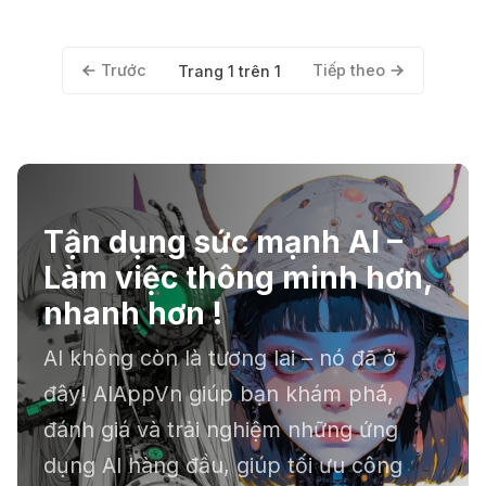
hay nội dung cá nhân hóa. Bài viết sẽ hướng
dẫn bạn chi tiết từ A đến Z.
Trước
Tiếp theo
Trang 1 trên 1
Tận dụng sức mạnh AI –
Làm việc thông minh hơn,
nhanh hơn !
AI không còn là tương lai – nó đã ở
đây! AIAppVn giúp bạn khám phá,
đánh giá và trải nghiệm những ứng
dụng AI hàng đầu, giúp tối ưu công