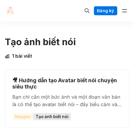
Đăng ký
Tạo ảnh biết nói
1 bài viết
🎥 Hướng dẫn tạo Avatar biết nói chuyện
siêu thực
Bạn chỉ cần một bức ảnh và một đoạn văn bản
là có thể tạo avatar biết nói – đầy biểu cảm và
giọng nói tự nhiên. HeyGen Avatar IV giúp bạn
Heygen
Tạo ảnh biết nói
chuyển ảnh thành video nói chuyện chỉ trong
vài phút, hoàn hảo cho giảng dạy, marketing,