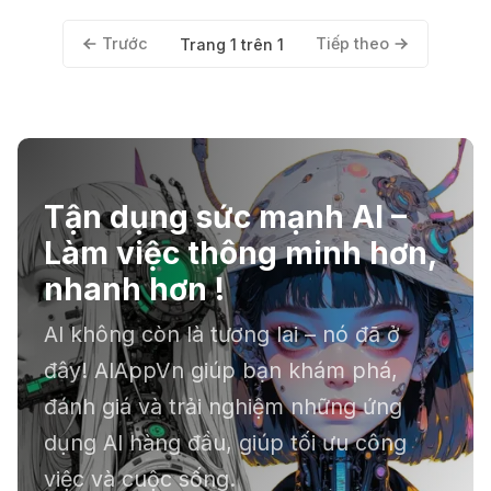
Trước
Tiếp theo
Trang 1 trên 1
Tận dụng sức mạnh AI –
Làm việc thông minh hơn,
nhanh hơn !
AI không còn là tương lai – nó đã ở
đây! AIAppVn giúp bạn khám phá,
đánh giá và trải nghiệm những ứng
dụng AI hàng đầu, giúp tối ưu công
việc và cuộc sống.