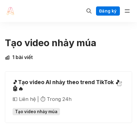
Đăng ký
Tạo video nhảy múa
1 bài viết
🎵Tạo video AI nhảy theo trend TikTok 🎵
🤖🔥
💵 Liên hệ | ⏱️ Trong 24h
Tạo video nhảy múa