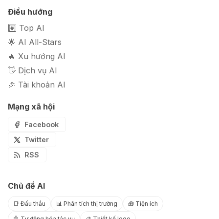
Điều hướng
#️⃣ Top AI
🌟 AI All-Stars
🔥 Xu hướng AI
👋 Dịch vụ AI
🎉 Tài khoản AI
Mạng xã hội
Facebook
Twitter
RSS
Chủ đề AI
📑 Đấu thầu
📊 Phân tích thị trường
🧰 Tiện ích
🤖 Tự động hóa tác vụ
🎨 Thiết kế logo