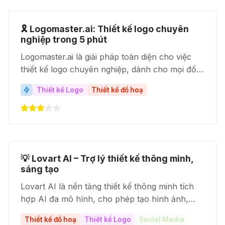
🎗️ Logomaster.ai: Thiết kế logo chuyên
nghiệp trong 5 phút
Logomaster.ai là giải pháp toàn diện cho việc
thiết kế logo chuyên nghiệp, dành cho mọi đối
tượng, không yêu cầu kỹ năng thiết kế. Với sự
Thiết kế Logo
Thiết kế đồ hoạ
hỗ trợ của AI, Logomaster.ai giúp bạn tạo ra
những logo ấn tượng và thể hiện rõ nét thương
hiệu của bạn.
💡 Lovart AI – Trợ lý thiết kế thông minh,
sáng tạo
Lovart AI là nền tảng thiết kế thông minh tích
hợp AI đa mô hình, cho phép tạo hình ảnh,
video, âm thanh và giọng nói một cách dễ dàng.
Thiết kế đồ hoạ
Thiết kế Logo
Social Media
Công cụ này giúp cá nhân và doanh nghiệp