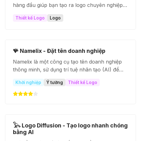
hàng đầu giúp bạn tạo ra logo chuyên nghiệp
chỉ trong vài phút. Dù bạn là startup, freelancer
Thiết kế Logo
Logo
hay designer, đây là danh sách bạn không nên
bỏ lỡ!
🪸 Namelix - Đặt tên doanh nghiệp
Namelix là một công cụ tạo tên doanh nghiệp
thông minh, sử dụng trí tuệ nhân tạo (AI) để
giúp bạn tìm ra cái tên ngắn gọn, dễ nhớ và
Khởi nghiệp
Ý tưởng
Thiết kế Logo
thương hiệu cho doanh nghiệp của mình.
𓅂 Logo Diffusion - Tạo logo nhanh chóng
bằng AI