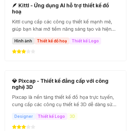
🪶 Kittl - Ứng dụng AI hỗ trợ thiết kế đồ
hoạ
Kittl cung cấp các công cụ thiết kế mạnh mẽ,
giúp bạn khai mở tiềm năng sáng tạo và hiện
thực hóa những ý tưởng một cách nhanh
Hình ảnh
Thiết kế đồ hoạ
Thiết kế Logo
chóng và hiệu quả.
💎 Pixcap - Thiết kế đẳng cấp với công
nghệ 3D
Pixcap là nền tảng thiết kế đồ họa trực tuyến,
cung cấp các công cụ thiết kế 3D dễ dàng sử
dụng. Người dùng có thể tạo ra các hình ảnh
Designer
Thiết kế Logo
3D
3D ấn tượng chỉ với thao tác kéo thả đơn giản,
mà không cần kỹ năng chuyên sâu.