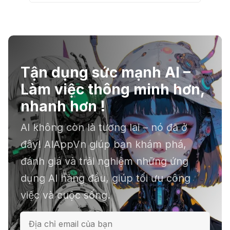
Tận dụng sức mạnh AI –
Làm việc thông minh hơn,
nhanh hơn !
AI không còn là tương lai – nó đã ở
đây! AIAppVn giúp bạn khám phá,
đánh giá và trải nghiệm những ứng
dụng AI hàng đầu, giúp tối ưu công
việc và cuộc sống.