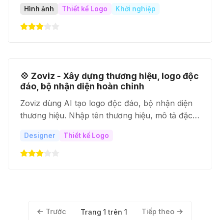
năng phục vụ cho nhiều người dùng khác nhau.
Hình ảnh
Thiết kế Logo
Khởi nghiệp
Nó tạo ra sự cân bằng hoàn hảo giữa sự đơn
giản và
💠 Zoviz - Xây dựng thương hiệu, logo độc
đáo, bộ nhận diện hoàn chỉnh
Zoviz dùng AI tạo logo độc đáo, bộ nhận diện
thương hiệu. Nhập tên thương hiệu, mô tả đặc
điểm, tải logo về tức thì. Phù hợp mọi đối tượng,
Designer
Thiết kế Logo
từ freelancer đến doanh nghiệp lớn. Giúp xây
dựng hình ảnh thương hiệu toàn diện. Tiết kiệm
thời gian, chi phí, tạo dấu ấn khó quên.
Trước
Tiếp theo
Trang 1 trên 1