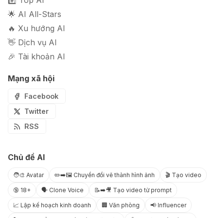
#️⃣ Top AI
🌟 AI All-Stars
🔥 Xu hướng AI
👋 Dịch vụ AI
🎉 Tài khoản AI
Mạng xã hội
Facebook
Twitter
RSS
Chủ đề AI
🧑‍🎨 Avatar
✏️➡️🖼️ Chuyển đổi vẽ thành hình ảnh
🎬 Tạo video
🔞 18+
🗣️ Clone Voice
📝➡️🎥 Tạo video từ prompt
📈 Lập kế hoạch kinh doanh
🏢 Văn phòng
📢 Influencer