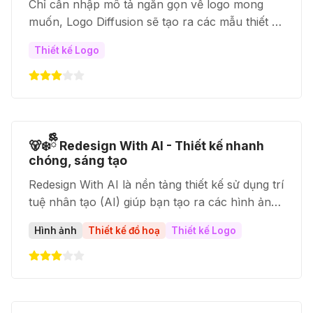
Chỉ cần nhập mô tả ngắn gọn về logo mong
muốn, Logo Diffusion sẽ tạo ra các mẫu thiết kế
độc đáo chỉ trong vài giây. Bạn có thể nhận tới
Thiết kế Logo
4 lựa chọn cho mỗi mô tả.
🐻‍❄️ྀིྀི Redesign With AI - Thiết kế nhanh
chóng, sáng tạo
Redesign With AI là nền tảng thiết kế sử dụng trí
tuệ nhân tạo (AI) giúp bạn tạo ra các hình ảnh
thiết kế chất lượng cao chỉ trong vài phút.
Hình ảnh
Thiết kế đồ hoạ
Thiết kế Logo