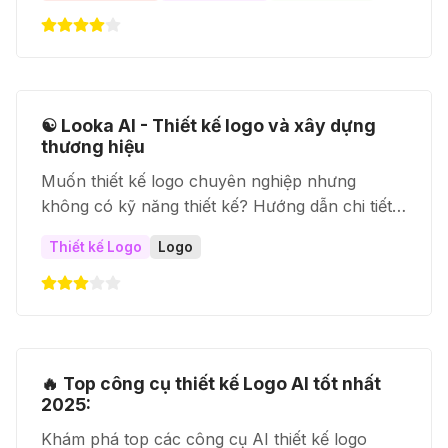
tăng tốc sáng tạo, tối ưu chi phí và tạo sản
phẩm chất lượng cao mà không cần chuyên
môn kỹ thuật.
☯️ Looka AI - Thiết kế logo và xây dựng
thương hiệu
Muốn thiết kế logo chuyên nghiệp nhưng
không có kỹ năng thiết kế? Hướng dẫn chi tiết
này sẽ giúp bạn tạo logo ấn tượng với Looka AI
Thiết kế Logo
Logo
- nền tảng thiết kế logo thông minh sử dụng trí
tuệ nhân tạo.
🔥 Top công cụ thiết kế Logo AI tốt nhất
2025:
Khám phá top các công cụ AI thiết kế logo