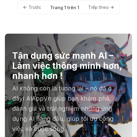
Trước
Tiếp theo
Trang 1 trên 1
Tận dụng sức mạnh AI –
Làm việc thông minh hơn,
nhanh hơn !
AI không còn là tương lai – nó đã ở
đây! AIAppVn giúp bạn khám phá,
đánh giá và trải nghiệm những ứng
dụng AI hàng đầu, giúp tối ưu công
việc và cuộc sống.