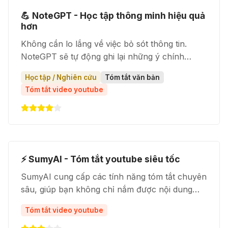
💪 NoteGPT - Học tập thông minh hiệu quả
hơn
Không cần lo lắng về việc bỏ sót thông tin.
NoteGPT sẽ tự động ghi lại những ý chính
trong khi bạn đang xem video hoặc đọc bài viết.
Học tập / Nghiên cứu
Tóm tắt văn bản
Tóm tắt video youtube
⚡️ SumyAI - Tóm tắt youtube siêu tốc
SumyAI cung cấp các tính năng tóm tắt chuyên
sâu, giúp bạn không chỉ nắm được nội dung
chính mà còn hiểu rõ hơn về những thông tin
Tóm tắt video youtube
được truyền tải trong video.