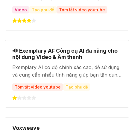
những ai muốn tiết kiệm thời gian và tạo ra các
Video
Tạo phụ đề
Tóm tắt video youtube
video ngắn, thu hút bằng trí tuệ nhân tạo
🔊 Exemplary AI: Công cụ AI đa năng cho
nội dung Video & Âm thanh
Exemplary AI có độ chính xác cao, dễ sử dụng
và cung cấp nhiều tính năng giúp bạn tận dụng
tối đa nội dung âm thanh và video của mình
Tóm tắt video youtube
Tạo phụ đề
Voxweave