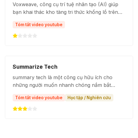
Voxweave, công cụ trí tuệ nhân tạo (AI) giúp
bạn khai thác kho tàng tri thức khổng lồ trên
YouTube một cách dễ dàng và hiệu quả.
Tóm tắt video youtube
Summarize Tech
summary tech là một công cụ hữu ích cho
những người muốn nhanh chóng nắm bắt
thông tin từ các video dài. Tuy nhiên, người
Tóm tắt video youtube
Học tập / Nghiên cứu
dùng nên lưu ý rằng độ chính xác của bản tóm
tắt có thể thay đổi tùy thuộc vào độ dài và chất
lượng của video.