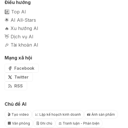
Điều hướng
#️⃣ Top AI
🌟 AI All-Stars
🔥 Xu hướng AI
👋 Dịch vụ AI
🎉 Tài khoản AI
Mạng xã hội
Facebook
Twitter
RSS
Chủ đề AI
🎬 Tạo video
📈 Lập kế hoạch kinh doanh
📸 Ảnh sản phẩm
🏢 Văn phòng
🗒️ Ghi chú
⚖️ Tranh luận - Phản biện