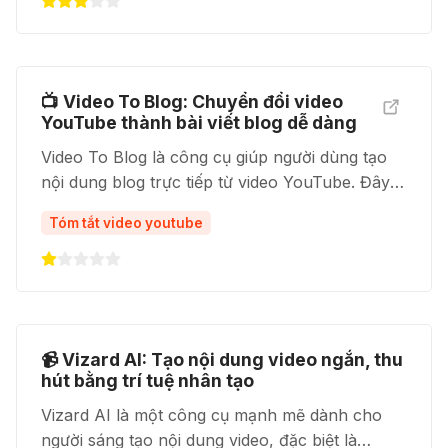
📺 Video To Blog: Chuyển đổi video
YouTube thành bài viết blog dễ dàng
Video To Blog là công cụ giúp người dùng tạo
nội dung blog trực tiếp từ video YouTube. Đây
là giải pháp lý tưởng cho những người sáng tạo
Tóm tắt video youtube
nội dung muốn chuyển đổi video thành bài viết,
mang đến phương thức truyền tải thông tin mới
mẻ cho khán giả.
📹 Vizard AI: Tạo nội dung video ngắn, thu
hút bằng trí tuệ nhân tạo
Vizard AI là một công cụ mạnh mẽ dành cho
người sáng tạo nội dung video, đặc biệt là