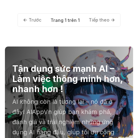
Trước
Tiếp theo
Trang 1 trên 1
Tận dụng sức mạnh AI –
Làm việc thông minh hơn,
nhanh hơn !
AI không còn là tương lai – nó đã ở
đây! AIAppVn giúp bạn khám phá,
đánh giá và trải nghiệm những ứng
dụng AI hàng đầu, giúp tối ưu công