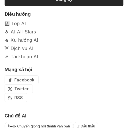
Điều hướng
#️⃣ Top AI
🌟 AI All-Stars
🔥 Xu hướng AI
👋 Dịch vụ AI
🎉 Tài khoản AI
Mạng xã hội
Facebook
Twitter
RSS
Chủ đề AI
🎙️➡️📝 Chuyển giọng nói thành văn bản
📑 Đấu thầu