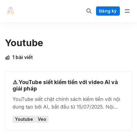
Đăng ký
Youtube
1 bài viết
⚠️ YouTube siết kiếm tiền với video AI và
giải pháp
YouTube siết chặt chính sách kiếm tiền với nội
dung tạo bởi AI, bắt đầu từ 15/07/2025. Nội
dung AI không giá trị sáng tạo sẽ bị
Youtube
Veo
demonetized. Nhưng nếu dùng đúng cách, AI
vẫn là trợ lý mạnh mẽ.