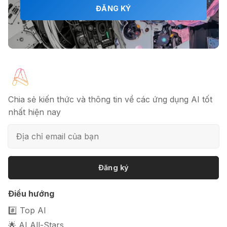
🎗️ Logomaster.ai: Thiết kế logo
ĐĂNG KÝ
chuyên nghiệp trong 5 phút
🔖 Elicit AI - Tăng tốc độ nghiên cứu
bài báo
Chia sẻ kiến thức và thông tin về các ứng dụng AI tốt
nhất hiện nay
📦 Mokker - Ứng dụng chỉnh sửa
ảnh sản phẩm chuyên nghiệp
Đăng ký
🎭 FaceVary: Ứng dụng ghép mặt
Điều hướng
bằng AI miễn phí
#️⃣ Top AI
🌟 AI All-Stars