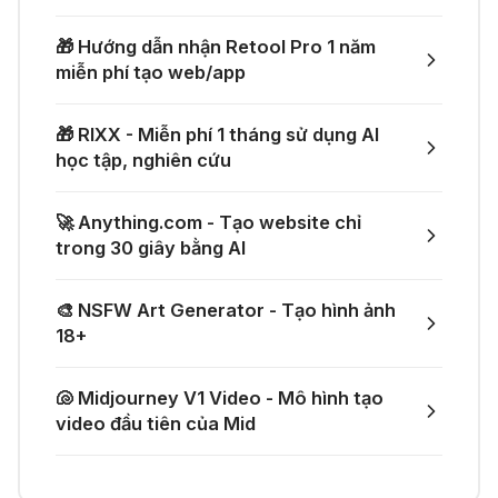
ứng dụng toàn diện
👗 Tạo video thử đồ thời trang chỉ
🎁 Hướng dẫn nhận Retool Pro 1 năm
với một prompt
miễn phí tạo web/app
04 Thg 07 2026
🤙 Lindy AI: Tự động hóa thông
🎁 RIXX - Miễn phí 1 tháng sử dụng AI
minh
🚀 Một GitHub Repository tổng hợp
học tập, nghiên cứu
gần như mọi API AI miễn phí
04 Thg 07 2026
🚀 Anything.com - Tạo website chỉ
🌟 Augment AI Agent - Trợ thủ đắc
trong 30 giây bằng AI
🎁 Mẹo nhận thêm 1 tháng ChatGPT
lực cho lập trình viên
Plus miễn phí
🎨 NSFW Art Generator - Tạo hình ảnh
03 Thg 07 2026
18+
🎙️ Notta.ai – Giải pháp chuyển file
🎁 Nhận miễn phí DeepSeek V4 Pro
🐚 Midjourney V1 Video - Mô hình tạo
ghi âm thành văn bản
và Claude Opus 4.8 trên Merlin AI
video đầu tiên của Mid
21 Thg 06 2026