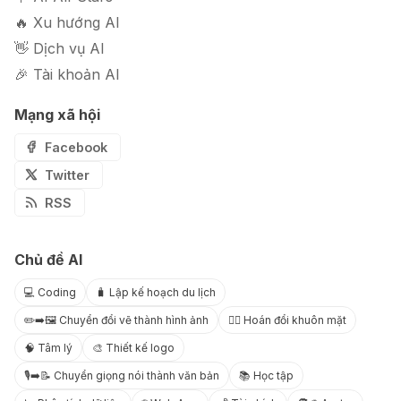
🔥 Xu hướng AI
👋 Dịch vụ AI
🎉 Tài khoản AI
Mạng xã hội
Facebook
Twitter
RSS
Chủ đề AI
💻 Coding
🧳 Lập kế hoạch du lịch
✏️➡️🖼️ Chuyển đổi vẽ thành hình ảnh
😶‍🌫️ Hoán đổi khuôn mặt
🧠 Tâm lý
🎨 Thiết kế logo
🎙️➡️📝 Chuyển giọng nói thành văn bản
📚 Học tập