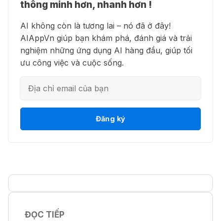
🍎 Claude for Teachers – chương
thông minh hơn, nhanh hơn !
thành phim chất lượng cao
trình miễn phí dành cho giáo viên
AI không còn là tương lai – nó đã ở đây!
15 Thg 07 2026
AIAppVn giúp bạn khám phá, đánh giá và trải
nghiệm những ứng dụng AI hàng đầu, giúp tối
💻 Blackbox AI - Trợ lý lập trình
🎁 Hướng dẫn nhận ChatGPT
ưu công việc và cuộc sống.
thông minh
Business miễn phí tháng
đầu + 1.250 Codex Credits
12 Thg 07 2026
👋 Motion AI - Tự động hoá lịch
Đăng ký
♾️ Hướng dẫn reset Supergrok
trình công việc
credit vô hạn
11 Thg 07 2026
💎 Canva AI - Sáng tạo toàn diện
🎵 Công cụ giúp "lách luật" bản
quyền của Suno và Udio
05 Thg 07 2026
ĐỌC TIẾP
👨‍💻 Firebase Studio - Xây dựng