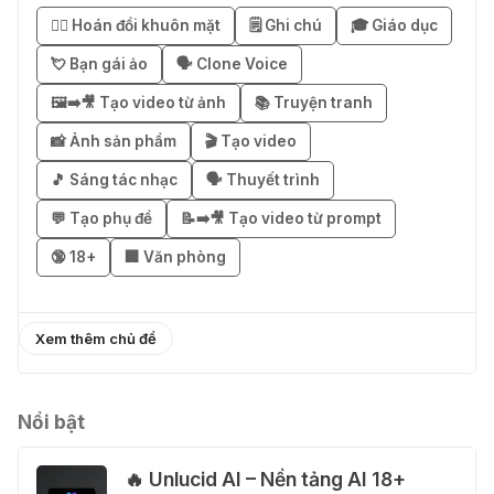
Business miễn phí 3–6 tháng
😶‍🌫️ Hoán đổi khuôn mặt
🗒️ Ghi chú
🎓 Giáo dục
03 Thg 08 2026
💘 Bạn gái ảo
🗣️ Clone Voice
🖼️➡️🎥 Tạo video từ ảnh
📚 Truyện tranh
🎁 Mẹo nhận 1 tháng ChatGPT Plus
miễn phí bằng VPN Mexico
📸 Ảnh sản phẩm
🎬 Tạo video
02 Thg 08 2026
🎵 Sáng tác nhạc
🗣️ Thuyết trình
💬 Tạo phụ đề
📝➡️🎥 Tạo video từ prompt
֎ Cách nhận ChatGPT Go 12 tháng
🔞 18+
🏢 Văn phòng
miễn phí
01 Thg 08 2026
Xem thêm chủ đề
🎁 Hướng dẫn nhận Capcut Pro 1
năm miễn phí
31 Thg 07 2026
Nổi bật
🔥 Unlucid AI – Nền tảng AI 18+
💃 Tạo video AI nhảy múa với Google