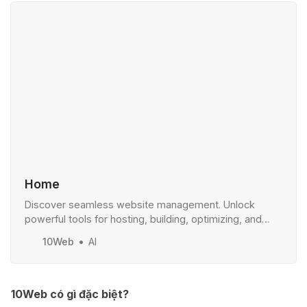
Home
Discover seamless website management. Unlock
powerful tools for hosting, building, optimizing, and
securing your site. Elevate your web presence with
10Web
AI
10Web.
10Web có gì đặc biệt?