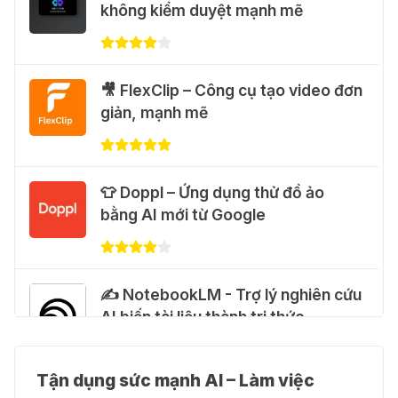
không kiểm duyệt mạnh mẽ
Flow Motion Control
31 Thg 07 2026
🐈 Nhận miễn phí 30 video AI + 100
🎥 FlexClip – Công cụ tạo video đơn
hình ảnh mỗi ngày với Dola.com
giản, mạnh mẽ
31 Thg 07 2026
🎁 Hướng dẫn nhận Google Plus 12
👕 Doppl – Ứng dụng thử đồ ảo
tháng miễn phí
bằng AI mới từ Google
28 Thg 07 2026
Cảnh báo: Xuất hiện script và
✍️ NotebookLM - Trợ lý nghiên cứu
hướng dẫn giả mạo giúp "mở khóa"
AI biến tài liệu thành tri thức
Claude Max 20x miễn phí
27 Thg 07 2026
Tận dụng sức mạnh AI – Làm việc
👗 Higgsfield AI – Biến ý tưởng