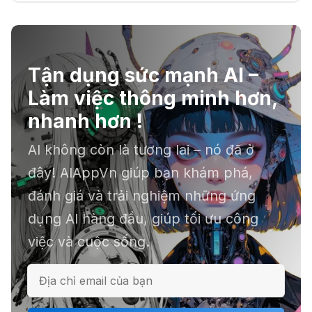
🔞 Aichattings - Ứng dụng tạo ảnh
anime 18+
Tận dụng sức mạnh AI –
☣️ Proxy by Convergence - AI
Làm việc thông minh hơn,
agent tự động hoá
nhanh hơn !
AI không còn là tương lai – nó đã ở
📕 Kimi AI - Ứng dụng tóm tắt hàng
đây! AIAppVn giúp bạn khám phá,
chục file dữ liệu
đánh giá và trải nghiệm những ứng
dụng AI hàng đầu, giúp tối ưu công
việc và cuộc sống.
ℹ️ Napkin AI - Biến văn bản thành
infographic