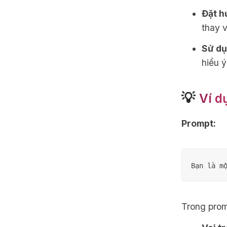
Đặt h
thay v
Sử dụ
hiểu ý
💡
Ví d
Prompt:
Trong prom