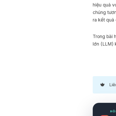
hiệu quả v
chúng tươn
ra kết quả
Trong bài 
lớn
(LLM) 
B
M
1
🍁
Liê
H
M
3
N
HÔ
M