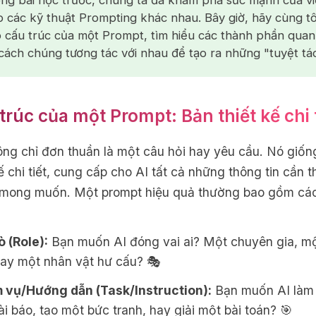
ong bài học
trước
, chúng ta đã khám phá sức mạnh của vi
 các kỹ thuật Prompting khác nhau. Bây giờ, hãy cùng tôi
 cấu trúc của một Prompt, tìm hiểu các thành phần quan
cách chúng tương tác với nhau để tạo ra những "tuyệt tác
trúc của một Prompt: Bản thiết kế chi t
ng chỉ đơn thuần là một câu hỏi hay yêu cầu. Nó giố
ế chi tiết, cung cấp cho AI tất cả những thông tin cần t
 mong muốn. Một prompt hiệu quả thường bao gồm cá
ò (Role):
Bạn muốn AI đóng vai ai? Một chuyên gia, m
hay một nhân vật hư cấu? 🎭
 vụ/Hướng dẫn (Task/Instruction):
Bạn muốn AI làm 
i báo, tạo một bức tranh, hay giải một bài toán? 🎯