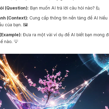
ỏi (Question):
Bạn muốn AI trả lời câu hỏi nào? 🙋
ảnh (Context):
Cung cấp thông tin nền tảng để AI hiểu 
u của bạn. 🖼️
 (Example):
Đưa ra một vài ví dụ để AI biết bạn mong đ
ế nào. 💡