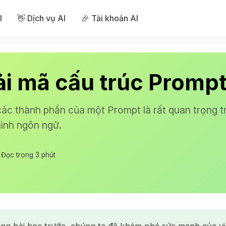
I
👋 Dịch vụ AI
🎉 Tài khoản AI
iải mã cấu trúc Promp
các thành phần của một Prompt là rất quan trọng t
ình ngôn ngữ.
Đọc trong 3 phút