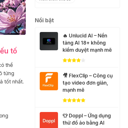
miễn phí
31 Thg 07 2026
Nổi bật
💃 Tạo video AI nhảy
🔥 Unlucid AI – Nền
múa với Google Flow
tảng AI 18+ không
Motion Control
ếu tố
kiểm duyệt mạnh mẽ
31 Thg 07 2026
có thể
🐈 Nhận miễn phí 30
rõ từng
🎥 FlexClip – Công cụ
video AI + 100 hình
ả tốt nhất.
tạo video đơn giản,
ảnh mỗi ngày với
mạnh mẽ
Dola.com
31 Thg 07 2026
🎁 Hướng dẫn nhận
👕 Doppl – Ứng dụng
rong
Google Plus 12 tháng
thử đồ ảo bằng AI