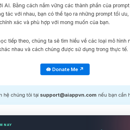
ới AI. Bằng cách nắm vững các thành phần của prompt
g tác với nhau, bạn có thể tạo ra những prompt tối ưu, 
 chính xác và phù hợp với mong muốn của bạn.
học tiếp theo, chúng ta sẽ tìm hiểu về
các loại mô hình
khác nhau và cách chúng được sử dụng trong thực tế. 
🪷 Donate Me ↗️
olt.new
ã ưu đãi nhận Bolt Pro trong 1 năm
.800.000₫
6.288.000₫
n hệ chúng tôi tại
support@aiappvn.com
nếu bạn cần h
iggsfield
iễn phí 1 năm sử dụng gói Pro
.900.000₫
9.700.000₫
otion
M NAY
iễn phí 1 năm cho gói Business