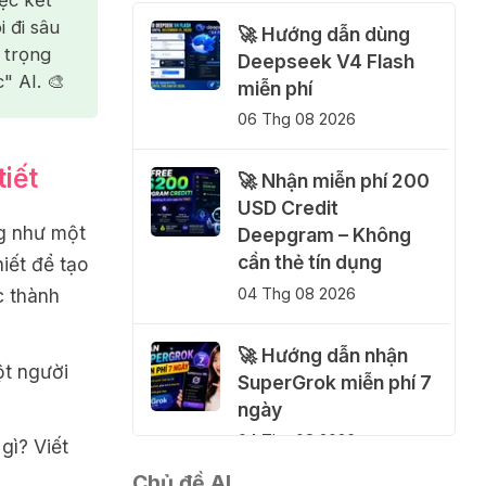
ệc kết
 đi sâu
🚀 Hướng dẫn dùng
 trọng
Deepseek V4 Flash
" AI. 🎨
miễn phí
06 Thg 08 2026
iết
🚀 Nhận miễn phí 200
USD Credit
ng như một
Deepgram – Không
cần thẻ tín dụng
hiết để tạo
c thành
04 Thg 08 2026
🚀 Hướng dẫn nhận
ột người
SuperGrok miễn phí 7
ngày
04 Thg 08 2026
gì? Viết
Chủ đề AI