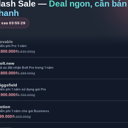
lash Sale —
Deal ngon, cần bán
99.000₫
1.500.000₫
hanh
Gamma
iễn phí Pro 1 năm
c sau
03:55:27
.800.000₫
5.680.000₫
ovable
iễn phí Pro 1 năm
.800.000₫
6.630.000₫
olt.new
ã ưu đãi nhận Bolt Pro trong 1 năm
.800.000₫
6.288.000₫
iggsfield
iễn phí 1 năm sử dụng gói Pro
.900.000₫
9.700.000₫
otion
iễn phí 1 năm cho gói Business
99.000₫
1.500.000₫
Gamma
iễn phí Pro 1 năm