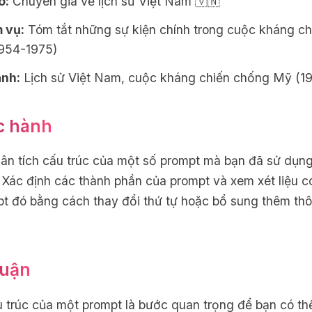
ò:
Chuyên gia về lịch sử Việt Nam 🇻🇳
 vụ:
Tóm tắt những sự kiện chính trong cuộc kháng c
954-1975)
ảnh:
Lịch sử Việt Nam, cuộc kháng chiến chống Mỹ (1
c hành
ân tích cấu trúc của một số prompt mà bạn đã sử dụn
 Xác định các thành phần của prompt và xem xét liệu có
pt đó bằng cách thay đổi thứ tự hoặc bổ sung thêm thô
luận
u trúc của một prompt là bước quan trọng để bạn có thể