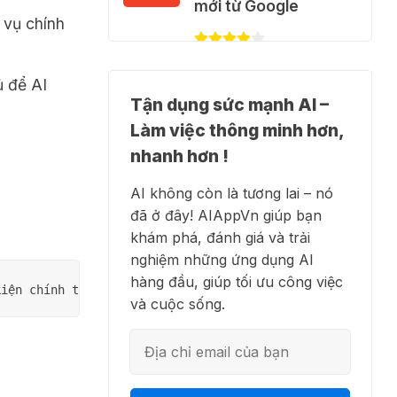
miễn phí
mới từ Google
 vụ chính
28 Thg 07 2026
Cảnh báo: Xuất hiện
ủ để AI
✍️ NotebookLM -
script và hướng dẫn
Tận dụng sức mạnh AI –
Trợ lý nghiên cứu AI
giả mạo giúp "mở
Làm việc thông minh hơn,
biến tài liệu thành tri
khóa" Claude Max
thức
nhanh hơn !
20x miễn phí
AI không còn là tương lai – nó
27 Thg 07 2026
đã ở đây! AIAppVn giúp bạn
👗 Higgsfield AI –
khám phá, đánh giá và trải
🍎 Claude for
Biến ý tưởng thành
nghiệm những ứng dụng AI
Teachers – chương
phim chất lượng cao
hàng đầu, giúp tối ưu công việc
trình miễn phí dành
và cuộc sống.
cho giáo viên
15 Thg 07 2026
💻 Blackbox AI - Trợ
lý lập trình thông
🎁 Hướng dẫn