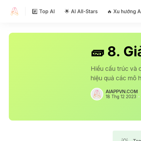
#️⃣ Top AI
🌟 AI All-Stars
🔥 Xu hướng A
🧱 8. G
Hiểu cấu trúc và 
hiệu quả các mô h
AIAPPVN.COM
18 Thg 12 2023