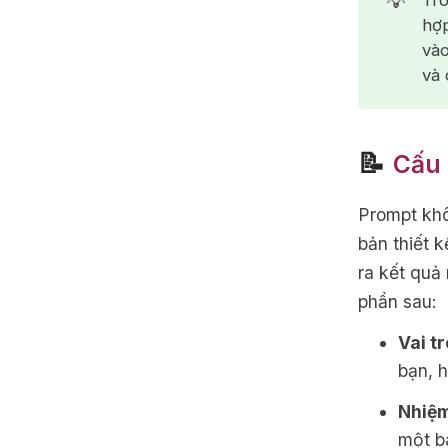
💡
Tr
hợp
vào
và 
📝
Cấu 
Prompt khô
bản thiết k
ra kết quả
phần sau:
Vai tr
bạn, 
Nhiệm
một bà