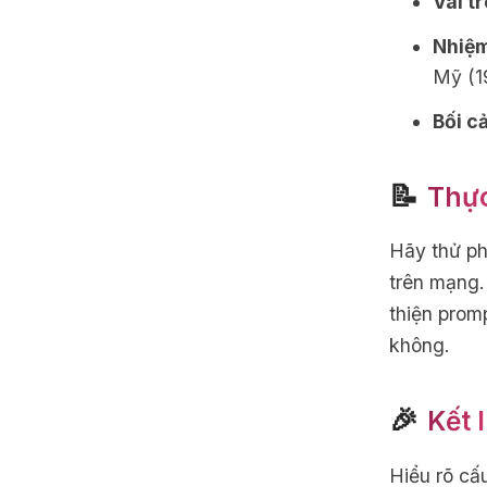
Vai tr
Nhiệm
Mỹ (1
Bối c
📝
Thự
Hãy thử ph
trên mạng.
thiện prom
không.
🎉
Kết 
Hiểu rõ cấ