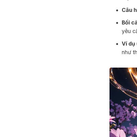
Câu h
Bối c
yêu cầ
Ví dụ
như th