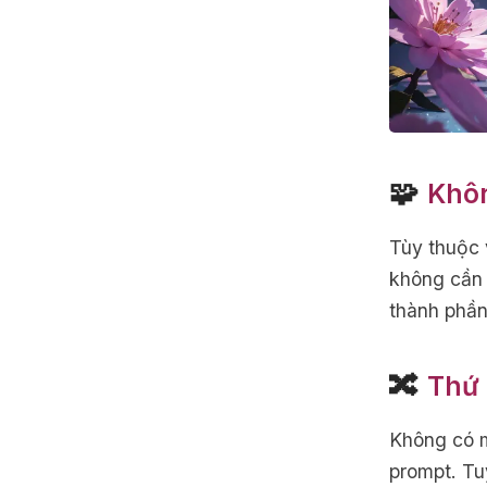
🧩
Khôn
Tùy thuộc 
không cần 
thành phần
🔀
Thứ 
Không có m
prompt. Tu