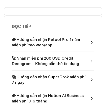
💎 Canva AI - Sáng tạo toàn diện
🎵 Công cụ giúp "lách luật" bản
quyền của Suno và Udio
05 Thg 07 2026
ĐỌC TIẾP
👨‍💻 Firebase Studio - Xây dựng
ứng dụng toàn diện
👗 Tạo video thử đồ thời trang chỉ
🎁 Hướng dẫn nhận Retool Pro 1 năm
với một prompt
miễn phí tạo web/app
04 Thg 07 2026
🤙 Lindy AI: Tự động hóa thông
🚀 Nhận miễn phí 200 USD Credit
minh
🚀 Một GitHub Repository tổng hợp
Deepgram – Không cần thẻ tín dụng
gần như mọi API AI miễn phí
04 Thg 07 2026
🚀 Hướng dẫn nhận SuperGrok miễn phí
🌟 Augment AI Agent - Trợ thủ đắc
7 ngày
🎁 Mẹo nhận thêm 1 tháng ChatGPT
lực cho lập trình viên
Plus miễn phí
🎁 Hướng dẫn nhận Notion AI Business
03 Thg 07 2026
miễn phí 3–6 tháng