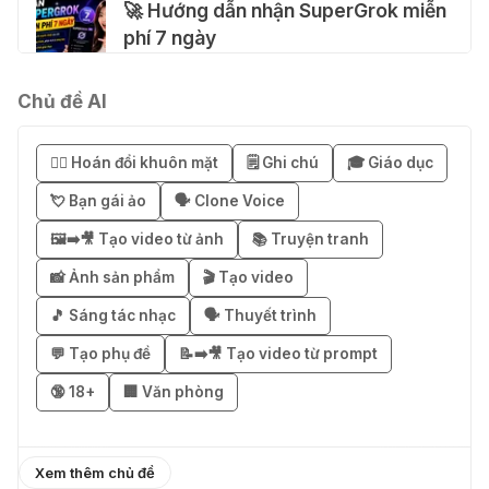
🚀 Hướng dẫn nhận SuperGrok miễn
phí 7 ngày
04 Thg 08 2026
Chủ đề AI
🎁 Hướng dẫn nhận Notion AI
Business miễn phí 3–6 tháng
😶‍🌫️ Hoán đổi khuôn mặt
🗒️ Ghi chú
🎓 Giáo dục
03 Thg 08 2026
💘 Bạn gái ảo
🗣️ Clone Voice
🖼️➡️🎥 Tạo video từ ảnh
📚 Truyện tranh
🎁 Mẹo nhận 1 tháng ChatGPT Plus
miễn phí bằng VPN Mexico
📸 Ảnh sản phẩm
🎬 Tạo video
02 Thg 08 2026
🎵 Sáng tác nhạc
🗣️ Thuyết trình
💬 Tạo phụ đề
📝➡️🎥 Tạo video từ prompt
֎ Cách nhận ChatGPT Go 12 tháng
🔞 18+
🏢 Văn phòng
miễn phí
01 Thg 08 2026
Xem thêm chủ đề