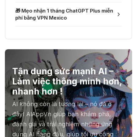
🎙️ Notta.ai – Giải pháp chuyển file
🎁 Nhận miễn phí DeepSeek V4 Pro
🎁 Mẹo nhận 1 tháng ChatGPT Plus miễn
ghi âm thành văn bản
và Claude Opus 4.8 trên Merlin AI
phí bằng VPN Mexico
21 Thg 06 2026
🔞 Aichattings - Ứng dụng tạo ảnh
anime 18+
Tận dụng sức mạnh AI –
☣️ Proxy by Convergence - AI
Làm việc thông minh hơn,
agent tự động hoá
nhanh hơn !
AI không còn là tương lai – nó đã ở
📕 Kimi AI - Ứng dụng tóm tắt hàng
đây! AIAppVn giúp bạn khám phá,
chục file dữ liệu
đánh giá và trải nghiệm những ứng
dụng AI hàng đầu, giúp tối ưu công