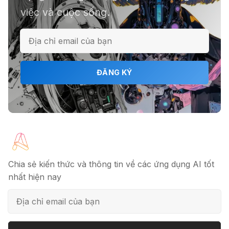
việc và cuộc sống.
ℹ️ Napkin AI - Biến văn bản thành
infographic
🎗️ Logomaster.ai: Thiết kế logo
ĐĂNG KÝ
chuyên nghiệp trong 5 phút
🔖 Elicit AI - Tăng tốc độ nghiên cứu
bài báo
Chia sẻ kiến thức và thông tin về các ứng dụng AI tốt
nhất hiện nay
📦 Mokker - Ứng dụng chỉnh sửa
ảnh sản phẩm chuyên nghiệp