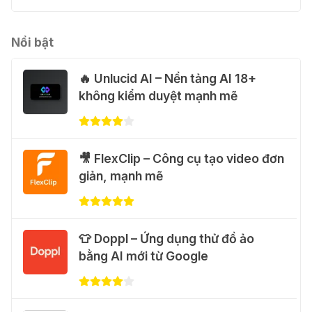
🎁 Hướng dẫn nhận Capcut Pro 1
năm miễn phí
31 Thg 07 2026
Nổi bật
🔥 Unlucid AI – Nền tảng AI 18+
💃 Tạo video AI nhảy múa với Google
không kiểm duyệt mạnh mẽ
Flow Motion Control
31 Thg 07 2026
🐈 Nhận miễn phí 30 video AI + 100
🎥 FlexClip – Công cụ tạo video đơn
hình ảnh mỗi ngày với Dola.com
giản, mạnh mẽ
31 Thg 07 2026
🎁 Hướng dẫn nhận Google Plus 12
👕 Doppl – Ứng dụng thử đồ ảo
tháng miễn phí
bằng AI mới từ Google
28 Thg 07 2026
Cảnh báo: Xuất hiện script và