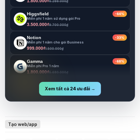
Higgsfield
-64%
Miễn phí 1 năm sử dụng gói Pro
3.500.000₫
9.700.000₫
Notion
-33%
Miễn phí 1 năm cho gói Business
999.000₫
1.500.000₫
Gamma
-68%
Miễn phí Pro 1 năm
1.800.000₫
5.680.000₫
Lovable
-73%
Miễn phí Pro 1 năm
Xem tất cả 24 ưu đãi →
1.800.000₫
6.630.000₫
Tạo web/app