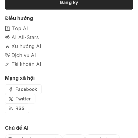
Đăng ký
🎭 FaceVary: Ứng dụng ghép mặt
Điều hướng
bằng AI miễn phí
#️⃣ Top AI
🌟 AI All-Stars
🔥 Xu hướng AI
👋 Dịch vụ AI
🎉 Tài khoản AI
Mạng xã hội
Facebook
Twitter
RSS
Chủ đề AI