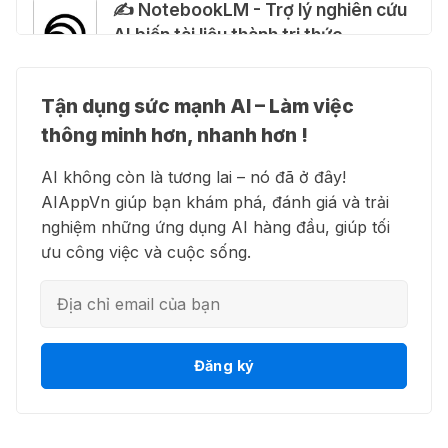
✍️ NotebookLM - Trợ lý nghiên cứu
hướng dẫn giả mạo giúp "mở khóa"
AI biến tài liệu thành tri thức
Claude Max 20x miễn phí
27 Thg 07 2026
Tận dụng sức mạnh AI – Làm việc
👗 Higgsfield AI – Biến ý tưởng
🍎 Claude for Teachers – chương
thông minh hơn, nhanh hơn !
thành phim chất lượng cao
trình miễn phí dành cho giáo viên
AI không còn là tương lai – nó đã ở đây!
15 Thg 07 2026
AIAppVn giúp bạn khám phá, đánh giá và trải
nghiệm những ứng dụng AI hàng đầu, giúp tối
💻 Blackbox AI - Trợ lý lập trình
🎁 Hướng dẫn nhận ChatGPT
ưu công việc và cuộc sống.
thông minh
Business miễn phí tháng
đầu + 1.250 Codex Credits
12 Thg 07 2026
👋 Motion AI - Tự động hoá lịch
Đăng ký
♾️ Hướng dẫn reset Supergrok
trình công việc
credit vô hạn
11 Thg 07 2026