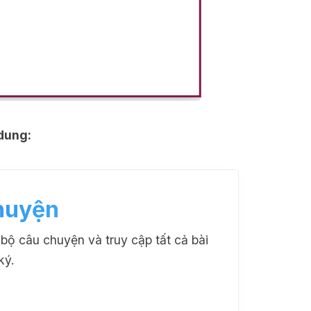
 dung:
huyện
ộ câu chuyện và truy cập tất cả bài
ký.