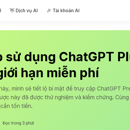
I
👋 Dịch vụ AI
🎉 Tài khoản AI
íp sử dụng ChatGPT P
iới hạn miễn phí
ày, mình sẽ tiết lộ bí mật để truy cập ChatGPT P
 lược này đã được thử nghiệm và kiểm chứng. Cùng
cần tốn tiền.
Đọc trong 3 phút