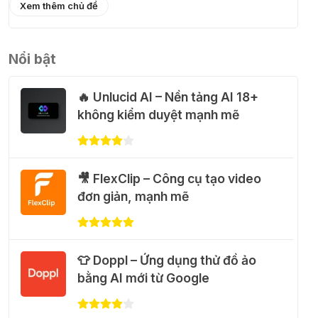
Xem thêm chủ đề
🎁 Hướng dẫn nhận Capcut Pro 1
năm miễn phí
Nổi bật
31 Thg 07 2026
🔥 Unlucid AI – Nền tảng AI 18+
💃 Tạo video AI nhảy múa với
không kiểm duyệt mạnh mẽ
Google Flow Motion Control
31 Thg 07 2026
🎥 FlexClip – Công cụ tạo video
🐈 Nhận miễn phí 30 video AI + 100
đơn giản, mạnh mẽ
hình ảnh mỗi ngày với Dola.com
31 Thg 07 2026
👕 Doppl – Ứng dụng thử đồ ảo
🎁 Hướng dẫn nhận Google Plus 12
bằng AI mới từ Google
tháng miễn phí
28 Thg 07 2026