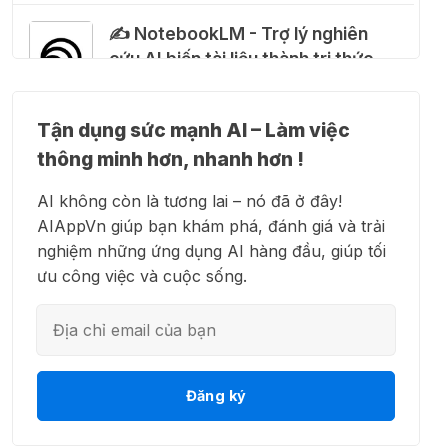
✍️ NotebookLM - Trợ lý nghiên
Cảnh báo: Xuất hiện script và
cứu AI biến tài liệu thành tri thức
hướng dẫn giả mạo giúp "mở
khóa" Claude Max 20x miễn phí
27 Thg 07 2026
Tận dụng sức mạnh AI – Làm việc
👗 Higgsfield AI – Biến ý tưởng
thông minh hơn, nhanh hơn !
thành phim chất lượng cao
🍎 Claude for Teachers – chương
AI không còn là tương lai – nó đã ở đây!
trình miễn phí dành cho giáo viên
AIAppVn giúp bạn khám phá, đánh giá và trải
15 Thg 07 2026
nghiệm những ứng dụng AI hàng đầu, giúp tối
💻 Blackbox AI - Trợ lý lập trình
ưu công việc và cuộc sống.
thông minh
🎁 Hướng dẫn nhận ChatGPT
Business miễn phí tháng
đầu + 1.250 Codex Credits
12 Thg 07 2026
👋 Motion AI - Tự động hoá lịch
Đăng ký
trình công việc
♾️ Hướng dẫn reset Supergrok