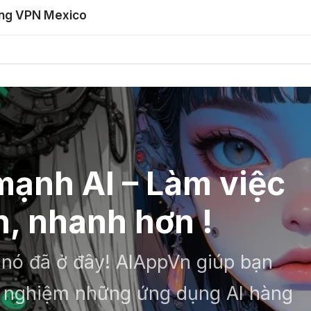
ằng VPN Mexico
ạnh AI – Làm việc
, nhanh hơn !
– nó đã ở đây! AIAppVn giúp bạn
ải nghiệm những ứng dụng AI hàng