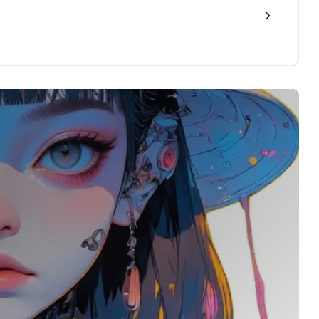
ℹ️ Napkin AI - Biến văn bản thành
infographic
🎗️ Logomaster.ai: Thiết kế logo
chuyên nghiệp trong 5 phút
🔖 Elicit AI - Tăng tốc độ nghiên
cứu bài báo
📦 Mokker - Ứng dụng chỉnh sửa
ảnh sản phẩm chuyên nghiệp