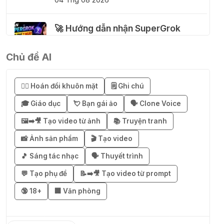
🚀 Hướng dẫn nhận SuperGrok
miễn phí 7 ngày
04 Thg 08 2026
Chủ đề AI
🎁 Hướng dẫn nhận Notion AI
😶‍🌫️ Hoán đổi khuôn mặt
🗒️ Ghi chú
Business miễn phí 3–6 tháng
🎓 Giáo dục
💘 Bạn gái ảo
🗣️ Clone Voice
03 Thg 08 2026
🖼️➡️🎥 Tạo video từ ảnh
📚 Truyện tranh
🎁 Mẹo nhận 1 tháng ChatGPT Plus
📸 Ảnh sản phẩm
🎬 Tạo video
miễn phí bằng VPN Mexico
🎵 Sáng tác nhạc
🗣️ Thuyết trình
02 Thg 08 2026
💬 Tạo phụ đề
📝➡️🎥 Tạo video từ prompt
🔞 18+
🏢 Văn phòng
֎ Cách nhận ChatGPT Go 12 tháng
miễn phí
01 Thg 08 2026