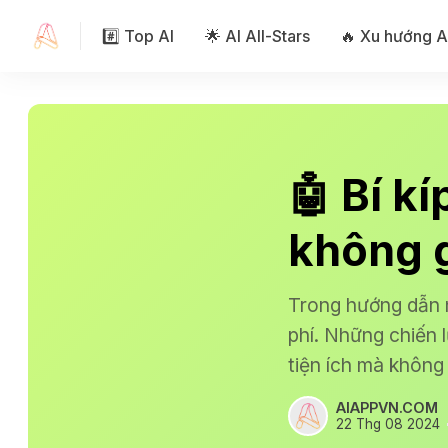
#️⃣ Top AI
🌟 AI All-Stars
🔥 Xu hướng A
🤖 Bí k
không g
Trong hướng dẫn n
phí. Những chiến
tiện ích mà không 
AIAPPVN.COM
22 Thg 08 2024