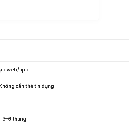
 tạo web/app
Không cần thẻ tín dụng
í 3–6 tháng