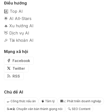
Điều hướng
🎭 FaceVary: Ứng dụng ghép mặt
#️⃣ Top AI
bằng AI miễn phí
🌟 AI All-Stars
🔥 Xu hướng AI
👋 Dịch vụ AI
🎉 Tài khoản AI
Mạng xã hội
Facebook
Twitter
RSS
Chủ đề AI
🍳 Công thức nấu ăn
🧠 Tâm lý
🏢📈 Phát triển doanh nghiệp
📝➡️🎤 Chuyển văn bản thành giọng nói
🔍 SEO Content