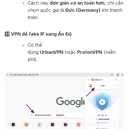
Cách này
đơn giản và an toàn hơn
, chỉ cần
chọn quốc gia là
Đức (Germany)
khi thanh
toán.
3️⃣ VPN để fake IP sang Ấn Độ
Có thể
dùng
UrbanVPN
hoặc
ProtonVPN
(miễn
phí).