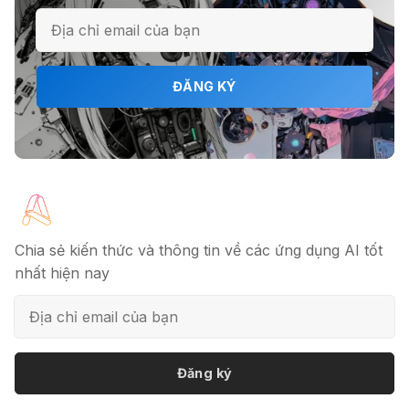
ℹ️ Napkin AI - Biến văn bản thành
infographic
ĐĂNG KÝ
🎗️ Logomaster.ai: Thiết kế logo
chuyên nghiệp trong 5 phút
🔖 Elicit AI - Tăng tốc độ nghiên cứu
bài báo
Chia sẻ kiến thức và thông tin về các ứng dụng AI tốt
nhất hiện nay
📦 Mokker - Ứng dụng chỉnh sửa
ảnh sản phẩm chuyên nghiệp
Đăng ký