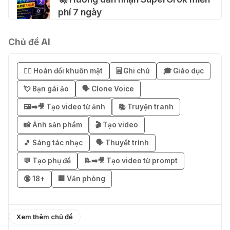
phí 7 ngày
04 Thg 08 2026
Chủ đề AI
🎁 Hướng dẫn nhận Notion AI
Business miễn phí 3–6 tháng
😶‍🌫️ Hoán đổi khuôn mặt
🗒️ Ghi chú
🎓 Giáo dục
03 Thg 08 2026
💘 Bạn gái ảo
🗣️ Clone Voice
🖼️➡️🎥 Tạo video từ ảnh
📚 Truyện tranh
🎁 Mẹo nhận 1 tháng ChatGPT Plus
miễn phí bằng VPN Mexico
📸 Ảnh sản phẩm
🎬 Tạo video
02 Thg 08 2026
🎵 Sáng tác nhạc
🗣️ Thuyết trình
💬 Tạo phụ đề
📝➡️🎥 Tạo video từ prompt
֎ Cách nhận ChatGPT Go 12 tháng
🔞 18+
🏢 Văn phòng
miễn phí
01 Thg 08 2026
Xem thêm chủ đề
🎁 Hướng dẫn nhận Capcut Pro 1