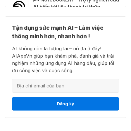
hướng dẫn giả mạo giúp "mở khóa"
AI biến tài liệu thành tri thức
Claude Max 20x miễn phí
27 Thg 07 2026
Tận dụng sức mạnh AI – Làm việc
👗 Higgsfield AI – Biến ý tưởng
🍎 Claude for Teachers – chương
thông minh hơn, nhanh hơn !
thành phim chất lượng cao
trình miễn phí dành cho giáo viên
AI không còn là tương lai – nó đã ở đây!
15 Thg 07 2026
AIAppVn giúp bạn khám phá, đánh giá và trải
nghiệm những ứng dụng AI hàng đầu, giúp tối
💻 Blackbox AI - Trợ lý lập trình
🎁 Hướng dẫn nhận ChatGPT
ưu công việc và cuộc sống.
thông minh
Business miễn phí tháng
đầu + 1.250 Codex Credits
12 Thg 07 2026
👋 Motion AI - Tự động hoá lịch
Đăng ký
♾️ Hướng dẫn reset Supergrok
trình công việc
credit vô hạn
11 Thg 07 2026