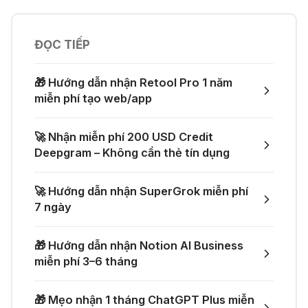
💎 Canva AI - Sáng tạo toàn diện
🎵 Công cụ giúp "lách luật" bản
quyền của Suno và Udio
ĐỌC TIẾP
05 Thg 07 2026
👨‍💻 Firebase Studio - Xây dựng
🎁 Hướng dẫn nhận Retool Pro 1 năm
ứng dụng toàn diện
👗 Tạo video thử đồ thời trang chỉ
miễn phí tạo web/app
với một prompt
04 Thg 07 2026
🚀 Nhận miễn phí 200 USD Credit
🤙 Lindy AI: Tự động hóa thông
Deepgram – Không cần thẻ tín dụng
minh
🚀 Một GitHub Repository tổng hợp
gần như mọi API AI miễn phí
🚀 Hướng dẫn nhận SuperGrok miễn phí
7 ngày
04 Thg 07 2026
🌟 Augment AI Agent - Trợ thủ đắc
🎁 Hướng dẫn nhận Notion AI Business
🎁 Mẹo nhận thêm 1 tháng ChatGPT
lực cho lập trình viên
miễn phí 3–6 tháng
Plus miễn phí
03 Thg 07 2026
🎁 Mẹo nhận 1 tháng ChatGPT Plus miễn