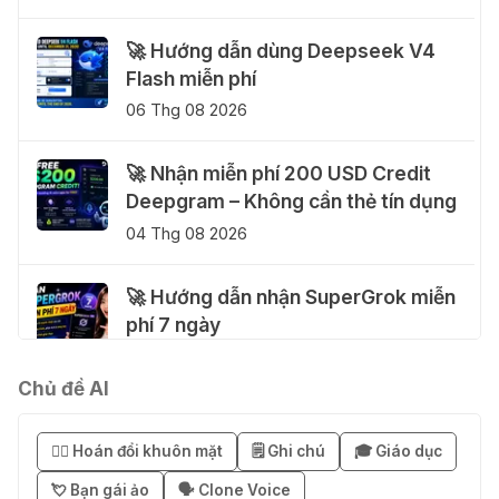
🚀 Hướng dẫn dùng Deepseek V4
Flash miễn phí
06 Thg 08 2026
🚀 Nhận miễn phí 200 USD Credit
Deepgram – Không cần thẻ tín dụng
04 Thg 08 2026
🚀 Hướng dẫn nhận SuperGrok miễn
phí 7 ngày
04 Thg 08 2026
Chủ đề AI
🎁 Hướng dẫn nhận Notion AI
Business miễn phí 3–6 tháng
😶‍🌫️ Hoán đổi khuôn mặt
🗒️ Ghi chú
🎓 Giáo dục
03 Thg 08 2026
💘 Bạn gái ảo
🗣️ Clone Voice