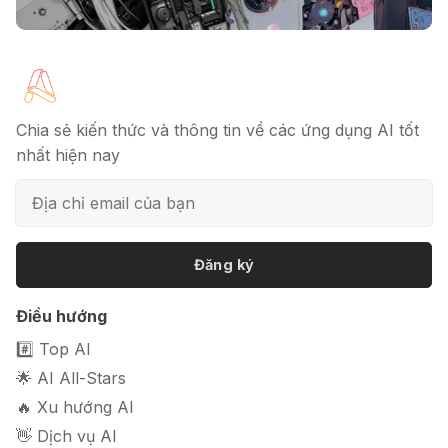
🔖 Elicit AI - Tăng tốc độ nghiên cứu
bài báo
Chia sẻ kiến thức và thông tin về các ứng dụng AI tốt
nhất hiện nay
📦 Mokker - Ứng dụng chỉnh sửa
ảnh sản phẩm chuyên nghiệp
Đăng ký
🎭 FaceVary: Ứng dụng ghép mặt
Điều hướng
bằng AI miễn phí
#️⃣ Top AI
🌟 AI All-Stars
🔥 Xu hướng AI
👋 Dịch vụ AI