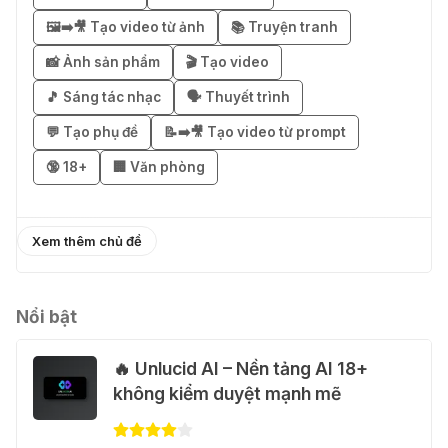
🖼️➡️🎥 Tạo video từ ảnh
📚 Truyện tranh
🎁 Mẹo nhận 1 tháng ChatGPT Plus
miễn phí bằng VPN Mexico
📸 Ảnh sản phẩm
🎬 Tạo video
02 Thg 08 2026
🎵 Sáng tác nhạc
🗣️ Thuyết trình
💬 Tạo phụ đề
📝➡️🎥 Tạo video từ prompt
֎ Cách nhận ChatGPT Go 12 tháng
🔞 18+
🏢 Văn phòng
miễn phí
01 Thg 08 2026
Xem thêm chủ đề
🎁 Hướng dẫn nhận Capcut Pro 1
năm miễn phí
31 Thg 07 2026
Nổi bật
🔥 Unlucid AI – Nền tảng AI 18+
💃 Tạo video AI nhảy múa với Google
không kiểm duyệt mạnh mẽ
Flow Motion Control
31 Thg 07 2026