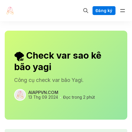
Đăng ký
🌪️ Check var sao kê
bão yagi
Công cụ check var bão Yagi.
AIAPPVN.COM
13 Thg 09 2024
Đọc trong 2 phút