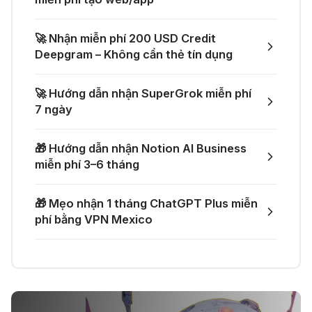
04 Thg 07 2026
🤙 Lindy AI: Tự động hóa thông
🚀 Nhận miễn phí 200 USD Credit
minh
🚀 Một GitHub Repository tổng hợp
Deepgram – Không cần thẻ tín dụng
gần như mọi API AI miễn phí
04 Thg 07 2026
🚀 Hướng dẫn nhận SuperGrok miễn phí
🌟 Augment AI Agent - Trợ thủ đắc
7 ngày
🎁 Mẹo nhận thêm 1 tháng ChatGPT
lực cho lập trình viên
Plus miễn phí
🎁 Hướng dẫn nhận Notion AI Business
03 Thg 07 2026
miễn phí 3–6 tháng
🎙️ Notta.ai – Giải pháp chuyển file
🎁 Nhận miễn phí DeepSeek V4 Pro
🎁 Mẹo nhận 1 tháng ChatGPT Plus miễn
ghi âm thành văn bản
và Claude Opus 4.8 trên Merlin AI
phí bằng VPN Mexico
21 Thg 06 2026
🔞 Aichattings - Ứng dụng tạo ảnh
anime 18+