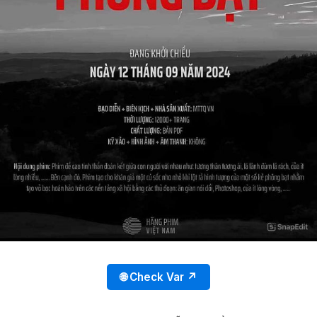
🌐 Check Var ↗