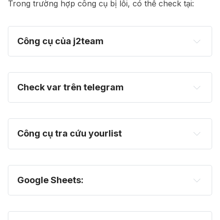
Trong trường hợp công cụ bị lỗi, có thể check tại:
Công cụ của j2team
https://var.j2team.dev
Check var trên telegram
https://t.me/saoke_var_bot
Công cụ tra cứu yourlist
https://tracuusaoke.theyourlist.com
Google Sheets:
https://docs.google.com/spreadsheets/d/1eJj-
4147aRUjtXFjejlUq6_C_1lvgwvYzAQ4dwuc-
f0/htmlview?