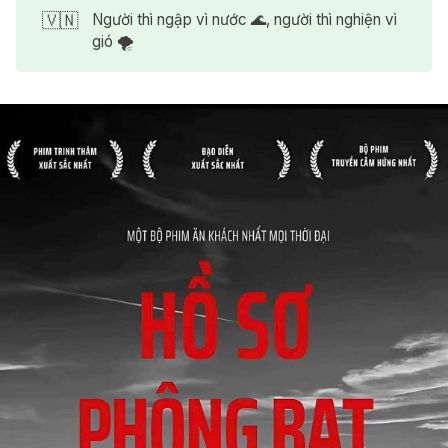
🇻🇳
Người thì ngập vì nước 🌊, người thì nghiện vì
gió 🌪️