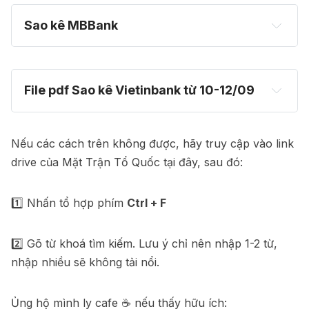
nglumienbac
Sao kê MBBank
https://thiennguyen-bca.app/sao-ke
File pdf Sao kê Vietinbank từ 10-12/09
https://drive.google.com/file/d/1ffkLOPymobFQjlklgpja
beHK7TX1ic3B/view
Nếu các cách trên không được, hãy truy cập vào link
drive của Mặt Trận Tổ Quốc tại
đây
, sau đó:
1️⃣ Nhấn tổ hợp phím
Ctrl + F
2️⃣ Gõ từ khoá tìm kiếm. Lưu ý chỉ nên nhập 1-2 từ,
nhập nhiều sẽ không tải nổi.
Ủng hộ mình ly cafe ☕ nếu thấy hữu ích: