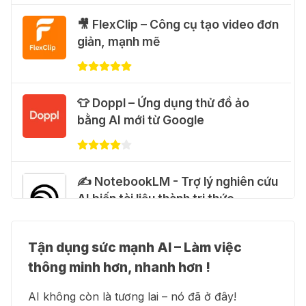
🐈 Nhận miễn phí 30 video AI + 100
🎥 FlexClip – Công cụ tạo video đơn
hình ảnh mỗi ngày với Dola.com
giản, mạnh mẽ
31 Thg 07 2026
🎁 Hướng dẫn nhận Google Plus 12
👕 Doppl – Ứng dụng thử đồ ảo
tháng miễn phí
bằng AI mới từ Google
28 Thg 07 2026
Cảnh báo: Xuất hiện script và
✍️ NotebookLM - Trợ lý nghiên cứu
hướng dẫn giả mạo giúp "mở khóa"
AI biến tài liệu thành tri thức
Claude Max 20x miễn phí
27 Thg 07 2026
Tận dụng sức mạnh AI – Làm việc
👗 Higgsfield AI – Biến ý tưởng
🍎 Claude for Teachers – chương
thông minh hơn, nhanh hơn !
thành phim chất lượng cao
trình miễn phí dành cho giáo viên
AI không còn là tương lai – nó đã ở đây!
15 Thg 07 2026