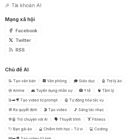
🎉 Tài khoản AI
Mạng xã hội
Facebook
Twitter
RSS
Chủ đề AI
📝 Tạo văn bản
🏢 Văn phòng
🎓 Giáo dục
🤖 Trợ lý ảo
🍥 Anime
👥 Tuyển dụng nhân sự
🏥 Y tế
🧠 Tâm lý
📝➡️🎥 Tạo video từ prompt
🤖 Tự động hóa tác vụ
🧭 Ra quyết định
🎬 Tạo video
🎵 Sáng tác nhạc
💬🤖 Trò chuyện với AI
🗣️ Thuyết trình
🏋️ Fitness
💘 Bạn gái ảo
🔮 Chiêm tinh học - Tử vi
💻 Coding
🖼️➡️🎥 Tạo video từ ảnh