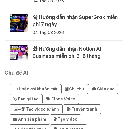
04 Thg 08 2026
🚀 Hướng dẫn nhận SuperGrok miễn
phí 7 ngày
04 Thg 08 2026
🎁 Hướng dẫn nhận Notion AI
Business miễn phí 3–6 tháng
03 Thg 08 2026
Chủ đề AI
🎁 Mẹo nhận 1 tháng ChatGPT Plus
miễn phí bằng VPN Mexico
😶‍🌫️ Hoán đổi khuôn mặt
🗒️ Ghi chú
🎓 Giáo dục
02 Thg 08 2026
💘 Bạn gái ảo
🗣️ Clone Voice
🖼️➡️🎥 Tạo video từ ảnh
📚 Truyện tranh
֎ Cách nhận ChatGPT Go 12 tháng
miễn phí
📸 Ảnh sản phẩm
🎬 Tạo video
01 Thg 08 2026