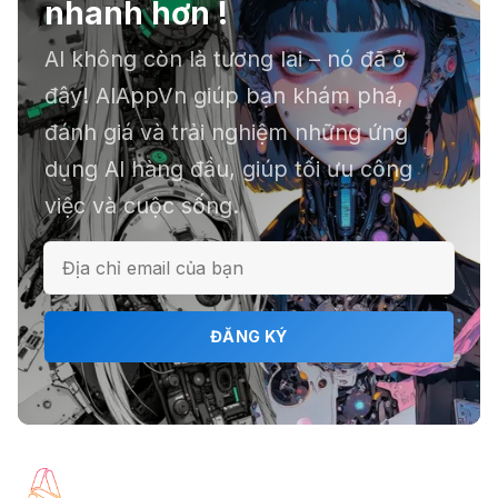
nhanh hơn !
AI không còn là tương lai – nó đã ở
📕 Kimi AI - Ứng dụng tóm tắt hàng
đây! AIAppVn giúp bạn khám phá,
chục file dữ liệu
đánh giá và trải nghiệm những ứng
dụng AI hàng đầu, giúp tối ưu công
việc và cuộc sống.
ℹ️ Napkin AI - Biến văn bản thành
infographic
🎗️ Logomaster.ai: Thiết kế logo
ĐĂNG KÝ
chuyên nghiệp trong 5 phút
🔖 Elicit AI - Tăng tốc độ nghiên cứu
bài báo