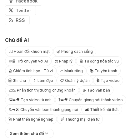
Facebook
Twitter
RSS
Chủ đề AI
😶‍🌫️ Hoán đổi khuôn mặt
🌿 Phong cách sống
💬🤖 Trò chuyện với AI
⚖️ Pháp lý
🤖 Tự động hóa tác vụ
🔮 Chiêm tinh học - Tử vi
📈 Marketing
📚 Truyện tranh
🗒️ Ghi chú
💄 Làm đẹp
📋 Quản lý dự án
🎬 Tạo video
📈📉 Phân tích thị trường chứng khoán
📝 Tạo văn bản
🖼️➡️🎥 Tạo video từ ảnh
🎙️➡️🎥 Chuyển giọng nói thành video
📝➡️🎤 Chuyển văn bản thành giọng nói
🛋️ Thiết kế nội thất
🚀 Phát triển nghề nghiệp
🛒 Thương mại điện tử
Xem thêm chủ đề