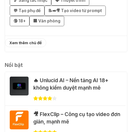
🎵 Sáng tác nhạc
🗣️ Thuyết trình
💬 Tạo phụ đề
📝➡️🎥 Tạo video từ prompt
🎁 Hướng dẫn nhận Capcut Pro 1
🔞 18+
🏢 Văn phòng
năm miễn phí
31 Thg 07 2026
Xem thêm chủ đề
💃 Tạo video AI nhảy múa với Google
Flow Motion Control
31 Thg 07 2026
Nổi bật
🔥 Unlucid AI – Nền tảng AI 18+
🐈 Nhận miễn phí 30 video AI + 100
không kiểm duyệt mạnh mẽ
hình ảnh mỗi ngày với Dola.com
31 Thg 07 2026
🎁 Hướng dẫn nhận Google Plus 12
🎥 FlexClip – Công cụ tạo video đơn
tháng miễn phí
giản, mạnh mẽ
28 Thg 07 2026