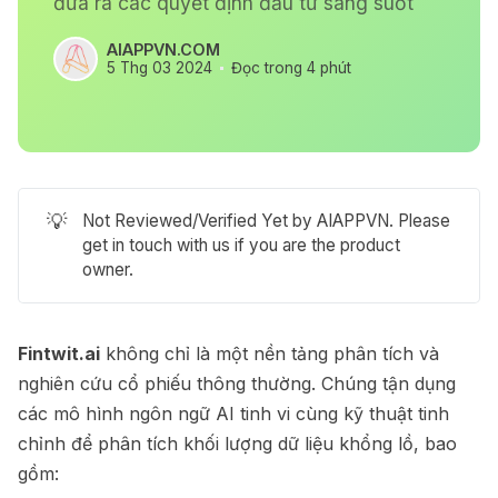
đưa ra các quyết định đầu tư sáng suốt
AIAPPVN.COM
5 Thg 03 2024
Đọc trong 4 phút
💡
Not Reviewed/Verified Yet by AIAPPVN. Please
get in touch with us if you are the product
owner.
Fintwit.ai
không chỉ là một nền tảng phân tích và
nghiên cứu cổ phiếu thông thường. Chúng tận dụng
các mô hình ngôn ngữ AI tinh vi cùng kỹ thuật tinh
chỉnh để phân tích khối lượng dữ liệu khổng lồ, bao
gồm: