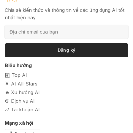
Chia sẻ kiến thức và thông tin về các ứng dụng AI tốt
nhất hiện nay
📦 Mokker - Ứng dụng chỉnh sửa
ảnh sản phẩm chuyên nghiệp
Đăng ký
🎭 FaceVary: Ứng dụng ghép mặt
Điều hướng
bằng AI miễn phí
#️⃣ Top AI
🌟 AI All-Stars
🔥 Xu hướng AI
👋 Dịch vụ AI
🎉 Tài khoản AI
Mạng xã hội