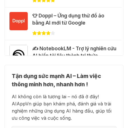
Cảnh báo: Xuất hiện script và
👕 Doppl – Ứng dụng thử đồ ảo
hướng dẫn giả mạo giúp "mở khóa"
bằng AI mới từ Google
Claude Max 20x miễn phí
27 Thg 07 2026
✍️ NotebookLM - Trợ lý nghiên cứu
🍎 Claude for Teachers – chương
AI biến tài liệu thành tri thức
trình miễn phí dành cho giáo viên
15 Thg 07 2026
Tận dụng sức mạnh AI – Làm việc
👗 Higgsfield AI – Biến ý tưởng
🎁 Hướng dẫn nhận ChatGPT
thông minh hơn, nhanh hơn !
thành phim chất lượng cao
Business miễn phí tháng
AI không còn là tương lai – nó đã ở đây!
đầu + 1.250 Codex Credits
AIAppVn giúp bạn khám phá, đánh giá và trải
12 Thg 07 2026
nghiệm những ứng dụng AI hàng đầu, giúp tối
💻 Blackbox AI - Trợ lý lập trình
ưu công việc và cuộc sống.
thông minh
♾️ Hướng dẫn reset Supergrok