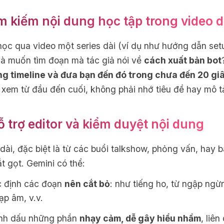
ìm kiếm nội dung học tập trong video d
ọc qua video một series dài (ví dụ như hướng dẫn set
và muốn tìm đoạn mà tác giả nói về
cách xuất bản bot
ng timeline và đưa bạn đến đó trong chưa đến 20 gi
xem từ đầu đến cuối, không phải nhớ tiêu đề hay mô t
Hỗ trợ editor và kiểm duyệt nội dung
ài, đặc biệt là từ các buổi talkshow, phỏng vấn, hay bà
t gọt. Gemini có thể:
c định các đoạn
nên cắt bỏ
: như tiếng ho, từ ngập ngừn
ạp âm, v.v.
nh dấu những phần
nhạy cảm, dễ gây hiểu nhầm
, liê