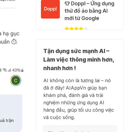
🐈 Nhận miễn phí 30
👕 Doppl – Ứng dụng
video AI + 100 hình
thử đồ ảo bằng AI
ảnh mỗi ngày với
mới từ Google
Dola.com
a hạ gục
31 Thg 07 2026
huẩn ⏱️.
✍️ NotebookLM -
🎁 Hướng dẫn nhận
Tận dụng sức mạnh AI –
Trợ lý nghiên cứu AI
Google Plus 12 tháng
Làm việc thông minh hơn,
biến tài liệu thành tri
miễn phí
thức
nhanh hơn !
28 Thg 07 2026
AI không còn là tương lai – nó
đã ở đây! AIAppVn giúp bạn
Cảnh báo: Xuất hiện
👗 Higgsfield AI –
khám phá, đánh giá và trải
script và hướng dẫn
Biến ý tưởng thành
nghiệm những ứng dụng AI
giả mạo giúp "mở
phim chất lượng cao
hàng đầu, giúp tối ưu công việc
khóa" Claude Max
và cuộc sống.
20x miễn phí
27 Thg 07 2026