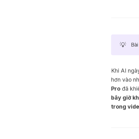
💡
Bà
Khi AI ngà
hơn vào nh
Pro
đã khi
bây giờ kh
trong vide