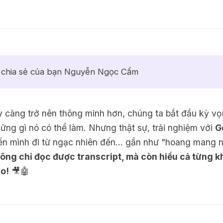
i chia sẻ của bạn Nguyễn Ngọc Cẩm
y càng trở nên thông minh hơn, chúng ta bắt đầu kỳ vọ
ững gì nó có thể làm. Nhưng thật sự, trải nghiệm với
G
ến mình đi từ ngạc nhiên đến... gần như "hoang mang 
ông chỉ đọc được transcript, mà còn hiểu cả từng 
o!
🎥🤖