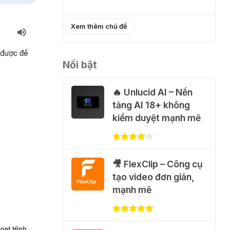
֎ Cách nhận
Xem thêm chủ đề
ChatGPT Go 12 tháng
miễn phí
Nổi bật
01 Thg 08 2026
🔥 Unlucid AI – Nền
🎁 Hướng dẫn nhận
tảng AI 18+ không
Capcut Pro 1 năm
kiểm duyệt mạnh mẽ
miễn phí
31 Thg 07 2026
🎥 FlexClip – Công cụ
💃 Tạo video AI nhảy
tạo video đơn giản,
múa với Google Flow
mạnh mẽ
Motion Control
31 Thg 07 2026