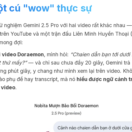
t cú "wow" thực sự
hử nghiệm
Gemini 2.5 Pro
với hai video rất khác nhau —
rên YouTube và một trận đấu Liên Minh Huyền Thoại (
mong đợi:
i video Doraemon
, mình hỏi:
“Chaien dẫn bạn tới dưới
t thứ mấy?”
— và chỉ sau chưa đầy 20 giây, Gemini trả 
ng phút giây, y chang như mình xem lại trên video. Khô
ào phụ đề hay transcript, mà nó
hiểu được ngữ cảnh t
 video
.