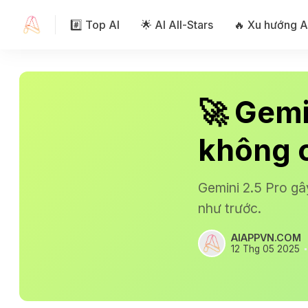
#️⃣ Top AI
🌟 AI All-Stars
🔥 Xu hướng A
🚀 Gemi
không c
Gemini 2.5 Pro gâ
như trước.
AIAPPVN.COM
12 Thg 05 2025