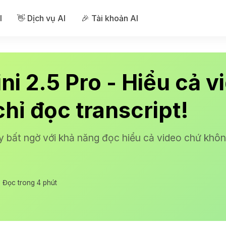
I
👋 Dịch vụ AI
🎉 Tài khoản AI
ni 2.5 Pro - Hiểu cả v
hỉ đọc transcript!
y bất ngờ với khả năng đọc hiểu cả video chứ không
Đọc trong 4 phút