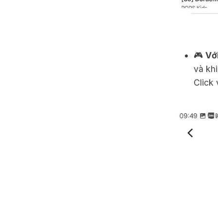
🎮
Vớ
và khi
Click