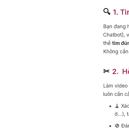
🔍
1. T
Bạn đang h
Chatbot), 
thể
tìm đú
Không cần 
✂
2. ️ 
Làm video d
luôn cần cắ
🧹 Xá
ờ…), t
🚫 Đá