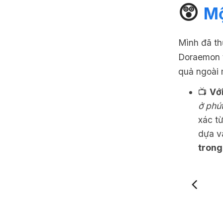
😲
Mộ
Mình đã t
Doraemon t
quả ngoài 
📺
Vớ
ở phú
xác từ
dựa v
trong