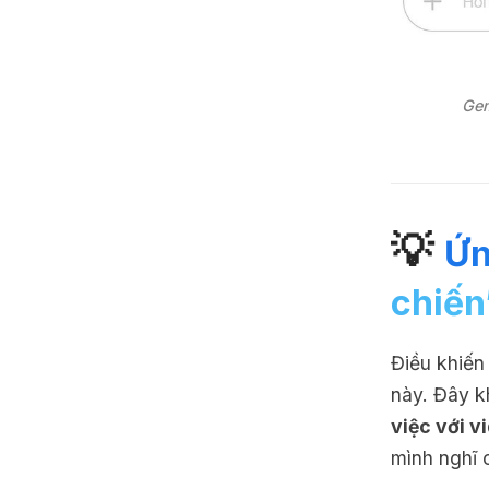
Gem
💡
Ứn
chiến
Điều khiến
này. Đây k
việc với v
mình nghĩ 