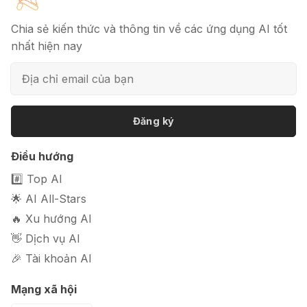
bài báo
Chia sẻ kiến thức và thông tin về các ứng dụng AI tốt
nhất hiện nay
📦 Mokker - Ứng dụng chỉnh sửa
ảnh sản phẩm chuyên nghiệp
Đăng ký
🎭 FaceVary: Ứng dụng ghép mặt
Điều hướng
bằng AI miễn phí
#️⃣ Top AI
🌟 AI All-Stars
🔥 Xu hướng AI
👋 Dịch vụ AI
🎉 Tài khoản AI
Mạng xã hội