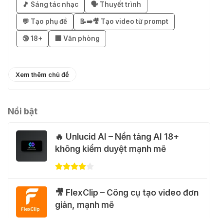
02 Thg 08 2026
🎵 Sáng tác nhạc
🗣️ Thuyết trình
💬 Tạo phụ đề
📝➡️🎥 Tạo video từ prompt
֎ Cách nhận ChatGPT Go 12 tháng
🔞 18+
🏢 Văn phòng
miễn phí
01 Thg 08 2026
Xem thêm chủ đề
🎁 Hướng dẫn nhận Capcut Pro 1
năm miễn phí
31 Thg 07 2026
Nổi bật
🔥 Unlucid AI – Nền tảng AI 18+
💃 Tạo video AI nhảy múa với Google
không kiểm duyệt mạnh mẽ
Flow Motion Control
31 Thg 07 2026
🐈 Nhận miễn phí 30 video AI + 100
🎥 FlexClip – Công cụ tạo video đơn
hình ảnh mỗi ngày với Dola.com
giản, mạnh mẽ
31 Thg 07 2026