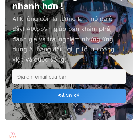
nhanh hơn !
AI không còn là tương lai – nó đã ở
📕 Kimi AI - Ứng dụng tóm tắt hàng
đây! AIAppVn giúp bạn khám phá,
chục file dữ liệu
đánh giá và trải nghiệm những ứng
dụng AI hàng đầu, giúp tối ưu công
việc và cuộc sống.
ℹ️ Napkin AI - Biến văn bản thành
infographic
🎗️ Logomaster.ai: Thiết kế logo
ĐĂNG KÝ
chuyên nghiệp trong 5 phút
🔖 Elicit AI - Tăng tốc độ nghiên cứu