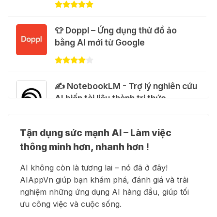
🎁 Hướng dẫn nhận Google Plus 12
👕 Doppl – Ứng dụng thử đồ ảo
tháng miễn phí
bằng AI mới từ Google
28 Thg 07 2026
Cảnh báo: Xuất hiện script và
✍️ NotebookLM - Trợ lý nghiên cứu
hướng dẫn giả mạo giúp "mở khóa"
AI biến tài liệu thành tri thức
Claude Max 20x miễn phí
27 Thg 07 2026
Tận dụng sức mạnh AI – Làm việc
👗 Higgsfield AI – Biến ý tưởng
🍎 Claude for Teachers – chương
thông minh hơn, nhanh hơn !
thành phim chất lượng cao
trình miễn phí dành cho giáo viên
AI không còn là tương lai – nó đã ở đây!
15 Thg 07 2026
AIAppVn giúp bạn khám phá, đánh giá và trải
nghiệm những ứng dụng AI hàng đầu, giúp tối
💻 Blackbox AI - Trợ lý lập trình
🎁 Hướng dẫn nhận ChatGPT
ưu công việc và cuộc sống.
thông minh
Business miễn phí tháng