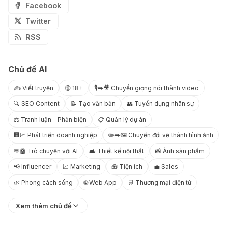
Facebook
Twitter
RSS
Chủ đề AI
✍️ Viết truyện
🔞 18+
🎙️➡️🎥 Chuyển giọng nói thành video
🔍 SEO Content
📝 Tạo văn bản
👥 Tuyển dụng nhân sự
⚖️ Tranh luận - Phản biện
📋 Quản lý dự án
🏢📈 Phát triển doanh nghiệp
✏️➡️🖼️ Chuyển đổi vẽ thành hình ảnh
💬🤖 Trò chuyện với AI
🛋️ Thiết kế nội thất
📸 Ảnh sản phẩm
📢 Influencer
📈 Marketing
🧰 Tiện ích
💼 Sales
🌿 Phong cách sống
🌐 Web App
🛒 Thương mại điện tử
Xem thêm chủ đề