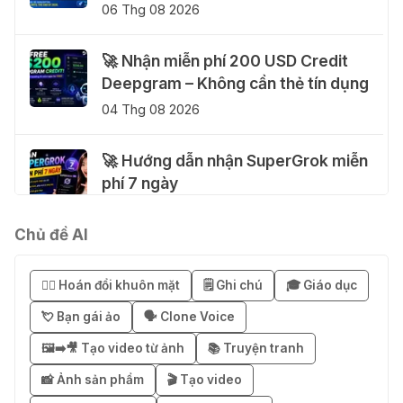
06 Thg 08 2026
🚀 Nhận miễn phí 200 USD Credit
Deepgram – Không cần thẻ tín dụng
04 Thg 08 2026
🚀 Hướng dẫn nhận SuperGrok miễn
phí 7 ngày
04 Thg 08 2026
Chủ đề AI
🎁 Hướng dẫn nhận Notion AI
Business miễn phí 3–6 tháng
😶‍🌫️ Hoán đổi khuôn mặt
🗒️ Ghi chú
🎓 Giáo dục
03 Thg 08 2026
💘 Bạn gái ảo
🗣️ Clone Voice
🖼️➡️🎥 Tạo video từ ảnh
📚 Truyện tranh
🎁 Mẹo nhận 1 tháng ChatGPT Plus
miễn phí bằng VPN Mexico
📸 Ảnh sản phẩm
🎬 Tạo video