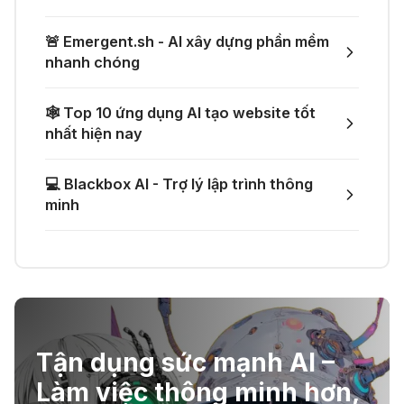
gần như mọi API AI miễn phí
04 Thg 07 2026
🚨 Emergent.sh - AI xây dựng phần mềm
🌟 Augment AI Agent - Trợ thủ đắc
nhanh chóng
🎁 Mẹo nhận thêm 1 tháng ChatGPT
lực cho lập trình viên
Plus miễn phí
🕸️ Top 10 ứng dụng AI tạo website tốt
03 Thg 07 2026
nhất hiện nay
🎙️ Notta.ai – Giải pháp chuyển file
🎁 Nhận miễn phí DeepSeek V4 Pro
💻 Blackbox AI - Trợ lý lập trình thông
ghi âm thành văn bản
và Claude Opus 4.8 trên Merlin AI
minh
21 Thg 06 2026
🔞 Aichattings - Ứng dụng tạo ảnh
anime 18+
Tận dụng sức mạnh AI –
☣️ Proxy by Convergence - AI
Làm việc thông minh hơn,
agent tự động hoá