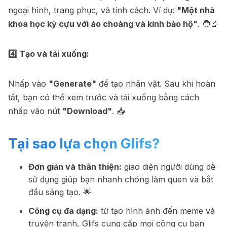
ngoại hình, trang phục, và tính cách. Ví dụ:
"Một nhà
khoa học kỳ cựu với áo choàng và kính bảo hộ"
. 🧑‍🔬
4️⃣ Tạo và tải xuống:
Nhấp vào
"Generate"
để tạo nhân vật. Sau khi hoàn
tất, bạn có thể xem trước và tải xuống bằng cách
nhấp vào nút
"Download"
. 📥
Tại sao lựa chọn Glifs?
Đơn giản và thân thiện:
giao diện người dùng dễ
sử dụng giúp bạn nhanh chóng làm quen và bắt
đầu sáng tạo. 🌟
Công cụ đa dạng:
từ tạo hình ảnh đến meme và
truyện tranh, Glifs cung cấp mọi công cụ bạn