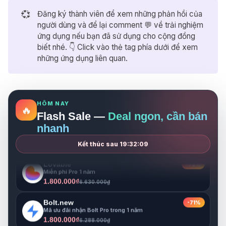
Bolt.new
-71%
Mã ưu đãi nhận Bolt Pro trong 1 năm
💞
Đăng ký thành viên để xem những phản hồi của
1.800.000₫
6.288.000₫
người dùng và để lại comment 💬 về trải nghiệm
ứng dụng nếu bạn đã sử dụng cho cộng đồng
Higgsfield
-64%
biết nhé. 👇 Click vào thẻ tag phía dưới để xem
Miễn phí 1 năm sử dụng gói Pro
3.500.000₫
những ứng dụng liên quan.
9.700.000₫
Notion
-33%
Miễn phí 1 năm cho gói Business
999.000₫
1.500.000₫
HÔM NAY
🔥
Flash Sale —
Deal ngon, cần bán
Gamma
-68%
Miễn phí Pro 1 năm
nhanh
1.800.000₫
5.680.000₫
Kết thúc sau
19:32:08
Lovable
-73%
Miễn phí Pro 1 năm
1.800.000₫
6.630.000₫
Bolt.new
-71%
Mã ưu đãi nhận Bolt Pro trong 1 năm
1.800.000₫
6.288.000₫