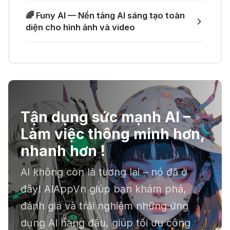
🎙️ Notta.ai – Giải pháp chuyển file
🎁 Mẹo nhận thêm 1 tháng ChatGPT
🌈 Funy AI — Nền tảng AI sáng tạo toàn
ghi âm thành văn bản
Plus miễn phí
diện cho hình ảnh và video
03 Thg 07 2026
🔞 Aichattings - Ứng dụng tạo ảnh
anime 18+
Tận dụng sức mạnh AI –
☣️ Proxy by Convergence - AI
Làm việc thông minh hơn,
agent tự động hoá
nhanh hơn !
AI không còn là tương lai – nó đã ở
📕 Kimi AI - Ứng dụng tóm tắt hàng
đây! AIAppVn giúp bạn khám phá,
chục file dữ liệu
đánh giá và trải nghiệm những ứng
dụng AI hàng đầu, giúp tối ưu công