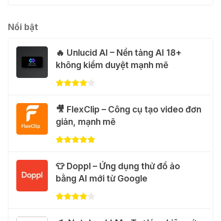
miễn phí
01 Thg 08 2026
Nổi bật
🔥 Unlucid AI – Nền tảng AI 18+
🎁 Hướng dẫn nhận Capcut Pro 1
không kiểm duyệt mạnh mẽ
năm miễn phí
31 Thg 07 2026
💃 Tạo video AI nhảy múa với Google
🎥 FlexClip – Công cụ tạo video đơn
Flow Motion Control
giản, mạnh mẽ
31 Thg 07 2026
🐈 Nhận miễn phí 30 video AI + 100
👕 Doppl – Ứng dụng thử đồ ảo
hình ảnh mỗi ngày với Dola.com
bằng AI mới từ Google
31 Thg 07 2026
🎁 Hướng dẫn nhận Google Plus 12