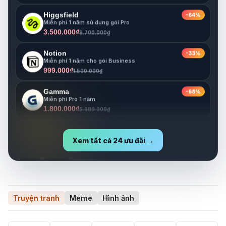
Higgsfield
-64%
Miễn phí 1 năm sử dụng gói Pro
3.500.000₫
9.700.000₫
Notion
-33%
Miễn phí 1 năm cho gói Business
999.000₫
1.500.000₫
Gamma
-68%
Miễn phí Pro 1 năm
1.800.000₫
5.680.000₫
Lovable
-73%
Miễn phí Pro 1 năm
1.800.000₫
6.630.000₫
Xem tất cả 24 ưu đãi →
Truyện tranh
Meme
Hình ảnh