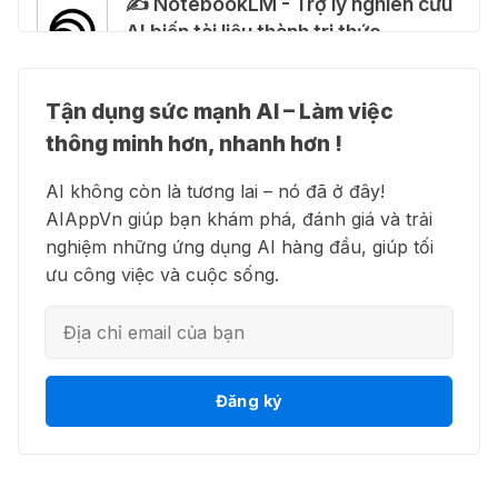
✍️ NotebookLM - Trợ lý nghiên cứu
tháng miễn phí
AI biến tài liệu thành tri thức
28 Thg 07 2026
Tận dụng sức mạnh AI – Làm việc
Cảnh báo: Xuất hiện script và
👗 Higgsfield AI – Biến ý tưởng
hướng dẫn giả mạo giúp "mở khóa"
thông minh hơn, nhanh hơn !
thành phim chất lượng cao
Claude Max 20x miễn phí
AI không còn là tương lai – nó đã ở đây!
27 Thg 07 2026
AIAppVn giúp bạn khám phá, đánh giá và trải
nghiệm những ứng dụng AI hàng đầu, giúp tối
💻 Blackbox AI - Trợ lý lập trình
🍎 Claude for Teachers – chương
ưu công việc và cuộc sống.
thông minh
trình miễn phí dành cho giáo viên
15 Thg 07 2026
🎁 Hướng dẫn nhận ChatGPT
👋 Motion AI - Tự động hoá lịch
Đăng ký
Business miễn phí tháng
trình công việc
đầu + 1.250 Codex Credits
12 Thg 07 2026