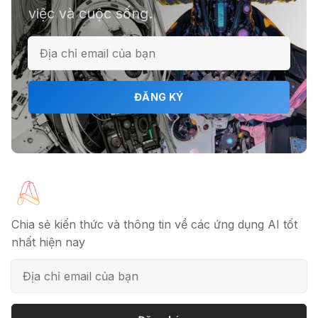
việc và cuộc sống.
ℹ️ Napkin AI - Biến văn bản thành
infographic
🎗️ Logomaster.ai: Thiết kế logo
ĐĂNG KÝ
chuyên nghiệp trong 5 phút
🔖 Elicit AI - Tăng tốc độ nghiên cứu
bài báo
Chia sẻ kiến thức và thông tin về các ứng dụng AI tốt
nhất hiện nay
📦 Mokker - Ứng dụng chỉnh sửa
ảnh sản phẩm chuyên nghiệp