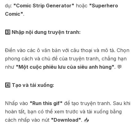
dụ:
"Comic Strip Generator"
hoặc
"Superhero
Comic"
.
3️⃣ Nhập nội dung truyện tranh:
Điền vào các ô văn bản với câu thoại và mô tả. Chọn
phong cách và chủ đề của truyện tranh, chẳng hạn
như
"Một cuộc phiêu lưu của siêu anh hùng"
. 💬
4️⃣ Tạo và tải xuống:
Nhấp vào
"Run this gif"
để tạo truyện tranh. Sau khi
hoàn tất, bạn có thể xem trước và tải xuống bằng
cách nhấp vào nút
"Download"
. 📥