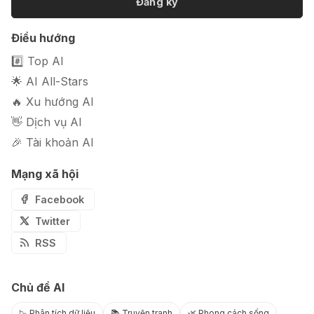
Đăng ký
🎭 FaceVary: Ứng dụng ghép mặt
Điều hướng
bằng AI miễn phí
#️⃣ Top AI
🌟 AI All-Stars
🔥 Xu hướng AI
👋 Dịch vụ AI
🎉 Tài khoản AI
Mạng xã hội
Facebook
Twitter
RSS
Chủ đề AI
📉 Phân tích dữ liệu
📚 Truyện tranh
🌿 Phong cách sống