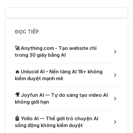
💎 Canva AI - Sáng tạo toàn diện
♾️ Hướng dẫn reset Supergrok
credit vô hạn
11 Thg 07 2026
ĐỌC TIẾP
👨‍💻 Firebase Studio - Xây dựng
ứng dụng toàn diện
🎵 Công cụ giúp "lách luật" bản
🚀 Anything.com - Tạo website chỉ
quyền của Suno và Udio
trong 30 giây bằng AI
05 Thg 07 2026
🤙 Lindy AI: Tự động hóa thông
🔥 Unlucid AI – Nền tảng AI 18+ không
minh
👗 Tạo video thử đồ thời trang chỉ
kiểm duyệt mạnh mẽ
với một prompt
04 Thg 07 2026
🎥 Joyfun AI — Tự do sáng tạo video AI
🌟 Augment AI Agent - Trợ thủ đắc
không giới hạn
🚀 Một GitHub Repository tổng hợp
lực cho lập trình viên
gần như mọi API AI miễn phí
🤖 Yollo AI — Thế giới trò chuyện AI
04 Thg 07 2026
sống động không kiểm duyệt