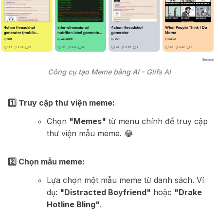
Công cụ tạo Meme bằng AI - Glifs AI
1️⃣ Truy cập thư viện meme:
Chọn
"Memes"
từ menu chính để truy cập
thư viện mẫu meme. 😂
2️⃣ Chọn mẫu meme:
Lựa chọn một mẫu meme từ danh sách. Ví
dụ:
"Distracted Boyfriend"
hoặc
"Drake
Hotline Bling"
.