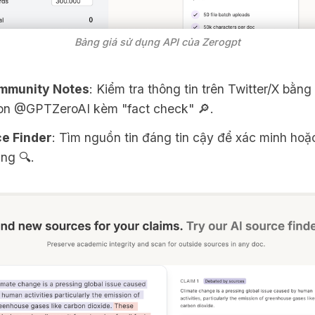
Bảng giá sử dụng API của Zerogpt
mmunity Notes
: Kiểm tra thông tin trên Twitter/X bằng
on @GPTZeroAI kèm "fact check" 🔎.
e Finder
: Tìm nguồn tin đáng tin cậy để xác minh hoặ
ng 🔍.