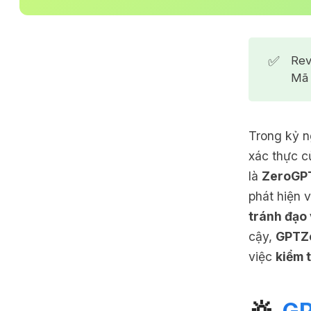
✅
Rev
Mã 
Trong kỷ n
xác thực c
là
ZeroGP
phát hiện 
tránh đạo
cậy,
GPTZ
việc
kiểm 
🔆