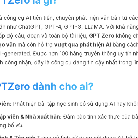
TZero là gì?
à công cụ AI tiên tiến, chuyên phát hiện văn bản từ cá
lớn như ChatGPT, GPT-4, GPT-3, LLaMA. Với khả năng
cấp độ câu, đoạn và toàn bộ tài liệu,
GPT Zero
không ch
ạo văn
mà còn hỗ trợ
vượt qua phát hiện AI
bằng cách
I-generated. Được hơn 100 hãng truyền thông uy tín n
 công nhận, đây là công cụ đáng tin cậy nhất trong lĩ
TZero dành cho ai?
viên
: Phát hiện bài tập học sinh có sử dụng AI hay khô
tập viên & Nhà xuất bản
: Đảm bảo tính xác thực của bài
ông bố ✍️.
inh & Tác giả
: Tránh vô tình sử dụng nội dung AI, hỗ t