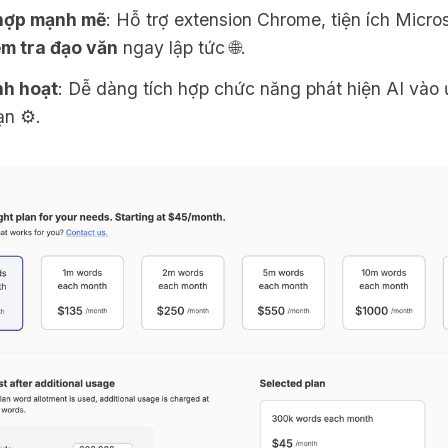
hợp mạnh mẽ
: Hỗ trợ extension Chrome, tiện ích Micro
ểm tra đạo văn
ngay lập tức 🌐.
nh hoạt
: Dễ dàng tích hợp chức năng phát hiện AI vào
n ⚙️.