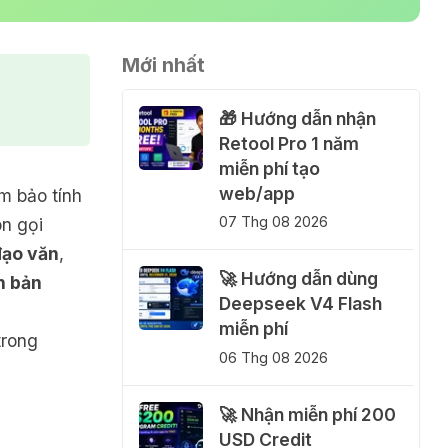
Mới nhất
🎁 Hướng dẫn nhận
Retool Pro 1 năm
miễn phí tạo
web/app
m bảo tính
07 Thg 08 2026
n gọi
đạo văn
,
🚀 Hướng dẫn dùng
ăn bản
Deepseek V4 Flash
miễn phí
trong
06 Thg 08 2026
🚀 Nhận miễn phí 200
USD Credit