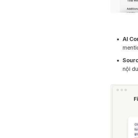
AI Co
menti
Sourc
nội du