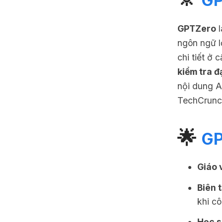
GP
GPTZero
l
ngôn ngữ 
chi tiết ở 
kiểm tra đ
nội dung A
TechCrunch
🌟
GP
Giáo 
Biên 
khi c
Học s