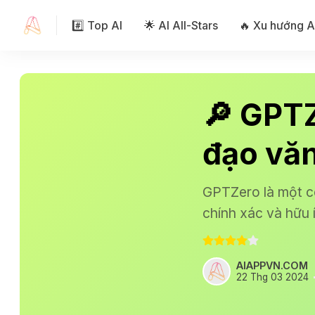
#️⃣ Top AI
🌟 AI All-Stars
🔥 Xu hướng A
🔎 GPTZ
đạo vă
GPTZero là một cô
chính xác và hữu í
AIAPPVN.COM
22 Thg 03 2024