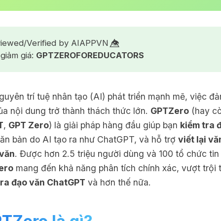
iewed/Verified by AIAPPVN 👁️⃤
giảm giá:
GPTZEROFOREDUCATORS
guyên trí tuệ nhân tạo (AI) phát triển mạnh mẽ, việc đả
ủa nội dung trở thành thách thức lớn.
GPTZero
(hay cò
T
,
GPT Zero
) là giải pháp hàng đầu giúp bạn
kiểm tra 
văn bản do AI tạo ra như ChatGPT, và hỗ trợ
viết lại v
 văn
. Được hơn 2.5 triệu người dùng và 100 tổ chức tin
ero
mang đến khả năng phân tích chính xác, vượt trội 
tra đạo văn ChatGPT
và hơn thế nữa.