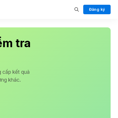
Đăng ký
ểm tra
g cấp kết quả
ợng khác.