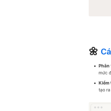
🌼
Cá
Phân t
mức đ
Kiểm 
tạo ra