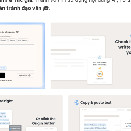
ản tránh đạo văn
🎓.