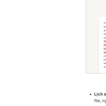
Lịch 
file, 