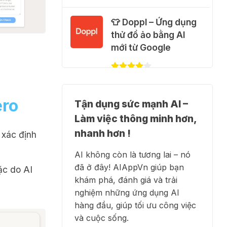
🐈 Nhận miễn phí 30
👕 Doppl – Ứng dụng
video AI + 100 hình
thử đồ ảo bằng AI
ảnh mỗi ngày với
mới từ Google
Dola.com
31 Thg 07 2026
✍️ NotebookLM -
ero
🎁 Hướng dẫn nhận
Tận dụng sức mạnh AI –
Trợ lý nghiên cứu AI
Google Plus 12 tháng
Làm việc thông minh hơn,
biến tài liệu thành tri
miễn phí
thức
nhanh hơn !
 xác định
28 Thg 07 2026
AI không còn là tương lai – nó
đã ở đây! AIAppVn giúp bạn
ặc do AI
Cảnh báo: Xuất hiện
👗 Higgsfield AI –
khám phá, đánh giá và trải
script và hướng dẫn
Biến ý tưởng thành
nghiệm những ứng dụng AI
giả mạo giúp "mở
phim chất lượng cao
hàng đầu, giúp tối ưu công việc
khóa" Claude Max
và cuộc sống.
20x miễn phí