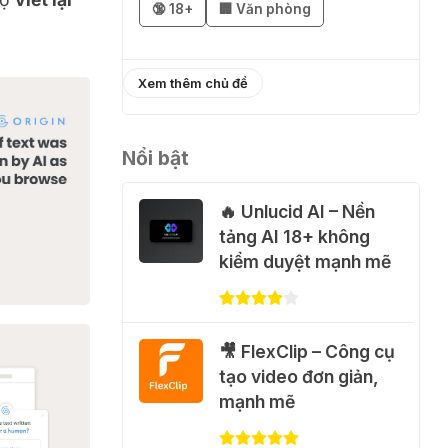
🔞 18+
🏢 Văn phòng
02 Thg 08 2026
֎ Cách nhận
Xem thêm chủ đề
ChatGPT Go 12 tháng
miễn phí
Nổi bật
01 Thg 08 2026
🔥 Unlucid AI – Nền
🎁 Hướng dẫn nhận
tảng AI 18+ không
Capcut Pro 1 năm
kiểm duyệt mạnh mẽ
miễn phí
31 Thg 07 2026
🎥 FlexClip – Công cụ
💃 Tạo video AI nhảy
tạo video đơn giản,
múa với Google Flow
mạnh mẽ
Motion Control
31 Thg 07 2026