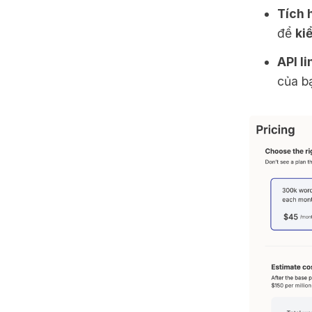
Tích 
để
ki
API li
của bạ