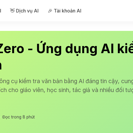
I
👋 Dịch vụ AI
🎉 Tài khoản AI
ero - Ứng dụng AI ki
n
ng cụ kiểm tra văn bản bằng AI đáng tin cậy, cun
ch cho giáo viên, học sinh, tác giả và nhiều đối tư
Đọc trong 8 phút