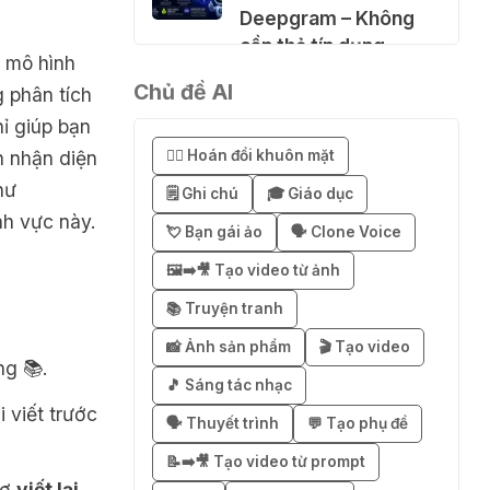
Deepgram – Không
cần thẻ tín dụng
c mô hình
04 Thg 08 2026
Chủ đề AI
 phân tích
ỉ giúp bạn
🚀 Hướng dẫn nhận
 nhận diện
😶‍🌫️ Hoán đổi khuôn mặt
SuperGrok miễn phí 7
hư
ngày
🗒️ Ghi chú
🎓 Giáo dục
nh vực này.
04 Thg 08 2026
💘 Bạn gái ảo
🗣️ Clone Voice
🖼️➡️🎥 Tạo video từ ảnh
🎁 Hướng dẫn nhận
📚 Truyện tranh
Notion AI Business
miễn phí 3–6 tháng
📸 Ảnh sản phẩm
🎬 Tạo video
ng 📚.
03 Thg 08 2026
🎵 Sáng tác nhạc
 viết trước
🗣️ Thuyết trình
💬 Tạo phụ đề
🎁 Mẹo nhận 1 tháng
ChatGPT Plus miễn
📝➡️🎥 Tạo video từ prompt
rợ
viết lại
phí bằng VPN Mexico