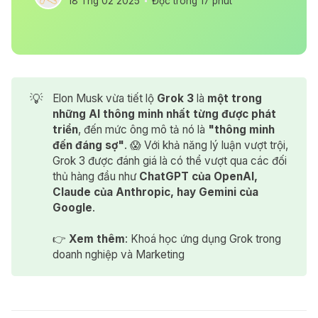
18 Thg 02 2025
Đọc trong 17 phút
💡
Elon Musk vừa tiết lộ
Grok 3
là
một trong 
những AI thông minh nhất từng được phát 
triển
, đến mức ông mô tả nó là
"thông minh 
đến đáng sợ"
. 😱 Với khả năng lý luận vượt trội,
Grok 3 được đánh giá là có thể vượt qua các đối
thủ hàng đầu như
ChatGPT của OpenAI, 
Claude của Anthropic, hay Gemini của 
Google
.
👉
Xem thêm
:
Khoá học ứng dụng Grok trong
doanh nghiệp và Marketing