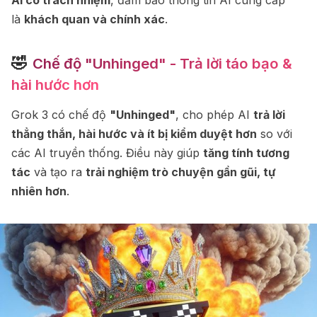
AI có trách nhiệm
, đảm bảo thông tin AI cung cấp
là
khách quan và chính xác
.
🤣
Chế độ "Unhinged" - Trả lời táo bạo &
hài hước hơn
Grok 3 có chế độ
"Unhinged"
, cho phép AI
trả lời
thẳng thắn, hài hước và ít bị kiểm duyệt hơn
so với
các AI truyền thống. Điều này giúp
tăng tính tương
tác
và tạo ra
trải nghiệm trò chuyện gần gũi, tự
nhiên hơn
.