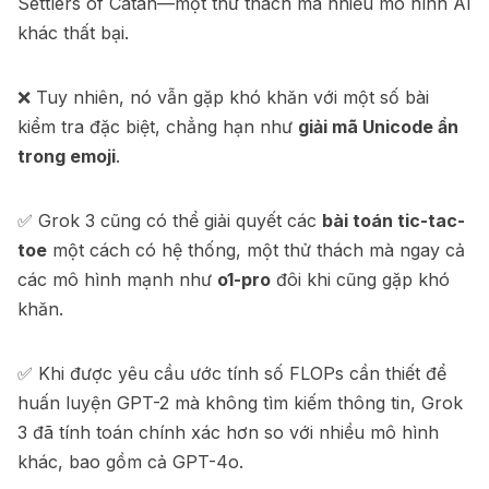
Settlers of Catan—một thử thách mà nhiều mô hình AI
khác thất bại.
❌ Tuy nhiên, nó vẫn gặp khó khăn với một số bài
kiểm tra đặc biệt, chẳng hạn như
giải mã Unicode ẩn
trong emoji
.
✅ Grok 3 cũng có thể giải quyết các
bài toán tic-tac-
toe
một cách có hệ thống, một thử thách mà ngay cả
các mô hình mạnh như
o1-pro
đôi khi cũng gặp khó
khăn.
✅ Khi được yêu cầu ước tính số FLOPs cần thiết để
huấn luyện GPT-2 mà không tìm kiếm thông tin, Grok
3 đã tính toán chính xác hơn so với nhiều mô hình
khác, bao gồm cả GPT-4o.