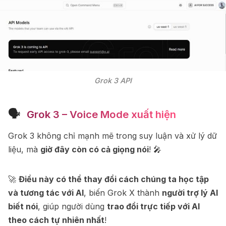
Grok 3 API
🗣
️ Grok 3 – Voice Mode xuất hiện
Grok 3 không chỉ mạnh mẽ trong suy luận và xử lý dữ
liệu, mà
giờ đây còn có cả giọng nói
! 🎤
🚀
Điều này có thể thay đổi cách chúng ta học tập
và tương tác với AI
, biến Grok X thành
người trợ lý AI
biết nói
, giúp người dùng
trao đổi trực tiếp với AI
theo cách tự nhiên nhất
!