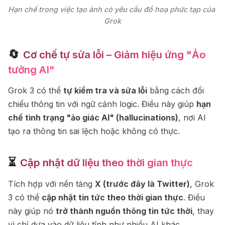
Hạn chế trong việc tạo ảnh có yêu cầu đồ hoạ phức tạp của 
Grok
🔄
Cơ chế tự sửa lỗi – Giảm hiệu ứng "Ảo
tưởng AI"
Grok 3 có thể
tự kiểm tra và sửa lỗi
bằng cách đối
chiếu thông tin với ngữ cảnh logic. Điều này giúp
hạn
chế tình trạng "ảo giác AI" (hallucinations)
, nơi AI
tạo ra thông tin sai lệch hoặc không có thực.
⏳
Cập nhật dữ liệu theo thời gian thực
Tích hợp với nền tảng
X (trước đây là Twitter)
, Grok
3 có thể
cập nhật tin tức theo thời gian thực
. Điều
này giúp nó
trở thành nguồn thông tin tức thời
, thay
vì chỉ dựa vào dữ liệu tĩnh như nhiều AI khác.