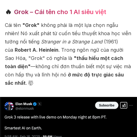
🔥
Grok – Cái tên cho 1 AI siêu việt
Cái tên
"Grok"
không phải là một lựa chọn ngẫu
nhiên! Nó xuất phát từ cuốn tiểu thuyết khoa học viễn
tưởng nổi tiếng
Stranger in a Strange Land
(1961)
của
Robert A. Heinlein
. Trong ngôn ngữ của người
Sao Hỏa, "Grok" có nghĩa là
"thấu hiểu một cách
toàn diện"
—không chỉ đơn thuần biết một sự việc mà
còn hấp thụ và lĩnh hội nó
ở mức độ trực giác sâu
sắc nhất
. 🤯