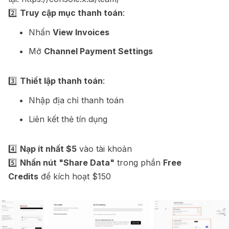
2️⃣
Truy cập mục thanh toán
:
Nhấn
View Invoices
Mở
Channel Payment Settings
3️⃣
Thiết lập thanh toán
:
Nhập địa chỉ thanh toán
Liên kết thẻ tín dụng
4️⃣
Nạp ít nhất $5
vào tài khoản
5️⃣
Nhấn nút "Share Data"
trong phần
Free
Credits
để kích hoạt $150