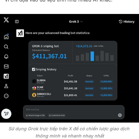
Sử dụng Grok trực tiếp trên X để có chiến lược giao dịch 
thông minh và nhanh nhaỵ nhất