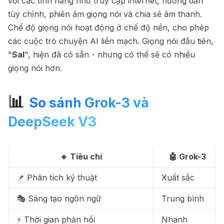
với các tính năng như truy cập internet, hướng dẫn
tùy chỉnh, phiên âm giọng nói và chia sẻ âm thanh.
Chế độ giọng nói hoạt động ở chế độ nền, cho phép
các cuộc trò chuyện AI liền mạch. Giọng nói đầu tiên,
"
Sal
", hiện đã có sẵn - nhưng có thể sẽ có nhiều
giọng nói hơn.
📊
So sánh Grok-3 và
DeepSeek V3
🔹 Tiêu chí
🤖 Grok-3
📌 Phân tích kỹ thuật
Xuất sắc
🎭 Sáng tạo ngôn ngữ
Trung bình
⚡ Thời gian phản hồi
Nhanh