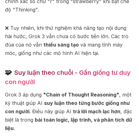
chính xác số chữ "r" trong "strawberry" khi bật chế
độ "Thinking".
❌ Tuy nhiên, khi thử nghiệm khả năng tạo nội dung
hài hước, Grok 3 vẫn chưa có bước tiến lớn. Các trò
đùa của nó vẫn
thiếu sáng tạo
và mang tính máy
móc, giống như các mô hình AI hiện tại.
🧩
Suy luận theo chuỗi - Gần giống tư duy
con người
Grok 3 áp dụng
"Chain of Thought Reasoning"
, một
kỹ thuật giúp AI
suy luận theo từng bước giống như
con người
. Điều này giúp AI
trả lời mạch lạc hơn
, đặc
biệt là trong
bài toán logic, lập trình, và phân tích dữ
liệu
.