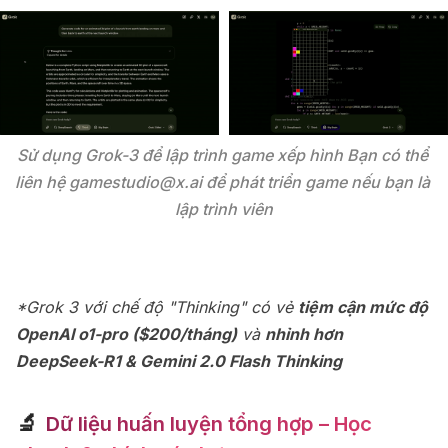
Sử dụng Grok-3 để lập trình game xếp hình Bạn có thể 
liên hệ gamestudio@x.ai để phát triển game nếu bạn là 
lập trình viên
*Grok 3 với chế độ "Thinking" có vẻ
tiệm cận mức độ
OpenAI o1-pro ($200/tháng)
và
nhỉnh hơn
DeepSeek-R1 & Gemini 2.0 Flash Thinking
🔬
Dữ liệu huấn luyện tổng hợp – Học