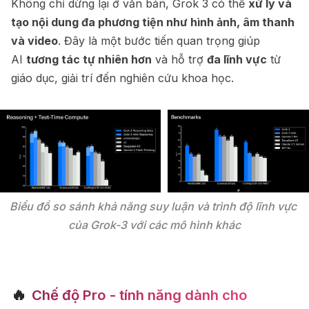
Không chỉ dừng lại ở văn bản, Grok 3 có thể
xử lý và
tạo nội dung đa phương tiện như hình ảnh, âm thanh
và video
. Đây là một bước tiến quan trọng giúp
AI
tương tác tự nhiên hơn
và hỗ trợ
đa lĩnh vực
từ
giáo dục, giải trí đến nghiên cứu khoa học.
Biểu đồ so sánh khả năng suy luận và trình độ lĩnh vực 
của Grok-3 với các mô hình khác
🔥
Chế độ Pro - tính năng dành cho