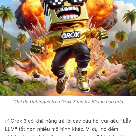
Chế độ Unhinged trên Grok 3 tạo trả lời táo bạo hơn
✅ Grok 3 có khả năng trả lời các câu hỏi vui kiểu "bẫy
LLM" tốt hơn nhiều mô hình khác. Ví dụ, nó đếm