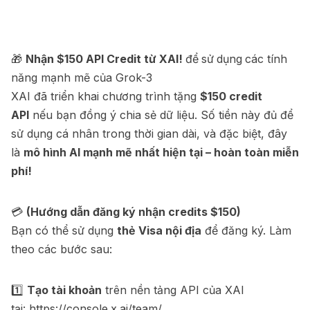
🎁
Nhận $150 API Credit từ XAI!
để
sử
dụng
các tính
năng mạnh mẽ của Grok-3
XAI đã triển khai chương trình tặng
$150 credit
API
nếu bạn đồng ý chia sẻ dữ liệu. Số tiền này đủ để
sử dụng cá nhân trong thời gian dài, và đặc biệt, đây
là
mô hình AI mạnh mẽ nhất hiện tại – hoàn toàn miễn
phí!
💳
(Hướng dẫn đăng ký nhận credits $150)
Bạn có thể sử dụng
thẻ Visa nội địa
để đăng ký. Làm
theo các bước sau:
1️⃣
Tạo tài khoản
trên nền tảng API của XAI
tại:
https://console.x.ai/team/