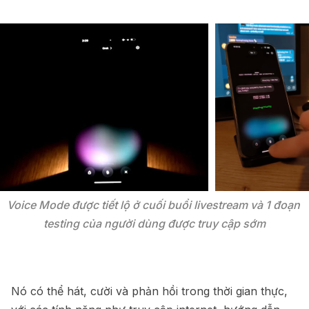
Voice Mode được tiết lộ ở cuối buổi livestream và 1 đoạn 
testing của người dùng được truy cập sớm
Nó có thể hát, cười và phản hồi trong thời gian thực,