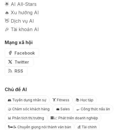
🌟 AI All-Stars
🔥 Xu hướng AI
👋 Dịch vụ AI
🎉 Tài khoản AI
Mạng xã hội
Facebook
Twitter
RSS
Chủ đề AI
👥 Tuyển dụng nhân sự
🏋️ Fitness
📚 Học tập
🤝 Chăm sóc khách hàng
💼 Sales
🍳 Công thức nấu ăn
📊 Phân tích thị trường
🏢📈 Phát triển doanh nghiệp
🎙️➡️📝 Chuyển giọng nói thành văn bản
💰 Tài chính