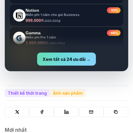
Notion
-33%
Miễn phí 1 năm cho gói Business
999.000₫
1.500.000₫
Gamma
-68%
Miễn phí Pro 1 năm
1.800.000₫
5.680.000₫
Lovable
-73%
Miễn phí Pro 1 năm
Xem tất cả 24 ưu đãi →
1.800.000₫
6.630.000₫
Thiết kế thời trang
Ảnh sản phẩm
Mới nhất