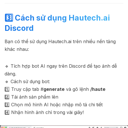
3️⃣ Cách
sử dụ
ng Hautech.ai
Discord
Bạn có thể sử dụng Hautech.ai trên nhiều nền tảng
khác nhau:
🔹 Tích hợp bot AI ngay trên Discord để tạo ảnh dễ
dàng.
🔹 Cách sử dụng bot:
1️⃣ Truy cập tab #
generate
và gõ lệnh
/haute
2️⃣ Tải ảnh sản phẩm lên
3️⃣ Chọn mô hình AI hoặc nhập mô tả chi tiết
4️⃣ Nhận hình ảnh chỉ trong vài giây!