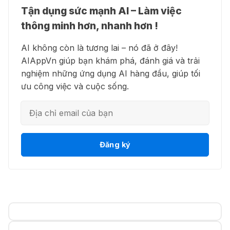
Tận dụng sức mạnh AI – Làm việc
Cảnh báo: Xuất hiện script và
👗 Higgsfield AI – Biến ý tưởng
hướng dẫn giả mạo giúp "mở khóa"
thông minh hơn, nhanh hơn !
thành phim chất lượng cao
Claude Max 20x miễn phí
AI không còn là tương lai – nó đã ở đây!
27 Thg 07 2026
AIAppVn giúp bạn khám phá, đánh giá và trải
nghiệm những ứng dụng AI hàng đầu, giúp tối
💻 Blackbox AI - Trợ lý lập trình
🍎 Claude for Teachers – chương
ưu công việc và cuộc sống.
thông minh
trình miễn phí dành cho giáo viên
15 Thg 07 2026
🎁 Hướng dẫn nhận ChatGPT
👋 Motion AI - Tự động hoá lịch
Đăng ký
Business miễn phí tháng
trình công việc
đầu + 1.250 Codex Credits
12 Thg 07 2026
💎 Canva AI - Sáng tạo toàn diện
♾️ Hướng dẫn reset Supergrok
credit vô hạn