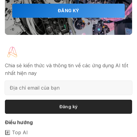
ĐĂNG KÝ
🎗️ Logomaster.ai: Thiết kế logo
chuyên nghiệp trong 5 phút
🔖 Elicit AI - Tăng tốc độ nghiên cứu
bài báo
Chia sẻ kiến thức và thông tin về các ứng dụng AI tốt
nhất hiện nay
📦 Mokker - Ứng dụng chỉnh sửa
ảnh sản phẩm chuyên nghiệp
Đăng ký
Điều hướng
🎭 FaceVary: Ứng dụng ghép mặt
bằng AI miễn phí
#️⃣ Top AI