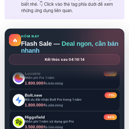
Higgsfield
-64%
biết nhé. 👇 Click vào thẻ tag phía dưới để xem
Miễn phí 1 năm sử dụng gói Pro
những ứng dụng liên quan.
3.500.000₫
9.700.000₫
Notion
-33%
Miễn phí 1 năm cho gói Business
999.000₫
1.500.000₫
HÔM NAY
🔥
Flash Sale —
Deal ngon, cần bán
Gamma
-68%
nhanh
Miễn phí Pro 1 năm
1.800.000₫
5.680.000₫
Kết thúc sau
04:10:13
Lovable
-73%
Miễn phí Pro 1 năm
1.800.000₫
6.630.000₫
Bolt.new
-71%
Mã ưu đãi nhận Bolt Pro trong 1 năm
1.800.000₫
6.288.000₫
Higgsfield
-64%
Miễn phí 1 năm sử dụng gói Pro
3.500.000₫
9.700.000₫