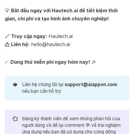
💡
Bắt đầu ngay với Hautech.ai để tiết kiệm thời
gian, chi phí và tạo hình ảnh chuyên nghiệp!
🔗
Truy cập ngay:
Hautech.ai
📩
Liên hệ:
hello@hautech.ai
✅
Dùng thử miễn phí ngay hôm nay!
🎉
🍁
Liên hệ chúng tôi tại
support@aiappvn.com
nếu bạn cần hỗ trợ
Bolt.new
-71%
💞
Đăng ký thành viên để xem những phản hồi của
Mã ưu đãi nhận Bolt Pro trong 1 năm
1.800.000₫
người dùng và để lại comment 💬 về trải nghiệm
6.288.000₫
ứng dụng nếu bạn đã sử dụng cho cộng đồng