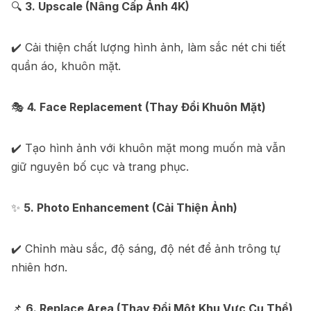
🔍
3. Upscale (Nâng Cấp Ảnh 4K)
✔️ Cải thiện chất lượng hình ảnh, làm sắc nét chi tiết
quần áo, khuôn mặt.
🎭
4. Face Replacement (Thay Đổi Khuôn Mặt)
✔️ Tạo hình ảnh với khuôn mặt mong muốn mà vẫn
giữ nguyên bố cục và trang phục.
✨
5. Photo Enhancement (Cải Thiện Ảnh)
✔️ Chỉnh màu sắc, độ sáng, độ nét để ảnh trông tự
nhiên hơn.
📌
6. Replace Area (Thay Đổi Một Khu Vực Cụ Thể)