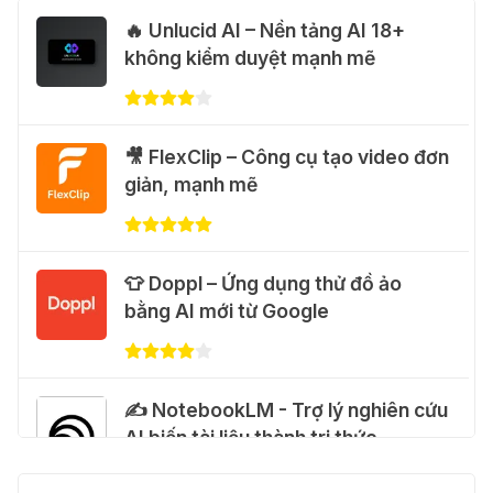
🔥 Unlucid AI – Nền tảng AI 18+
🎁 Hướng dẫn nhận Capcut Pro 1
không kiểm duyệt mạnh mẽ
năm miễn phí
31 Thg 07 2026
💃 Tạo video AI nhảy múa với Google
🎥 FlexClip – Công cụ tạo video đơn
Flow Motion Control
giản, mạnh mẽ
31 Thg 07 2026
🐈 Nhận miễn phí 30 video AI + 100
👕 Doppl – Ứng dụng thử đồ ảo
hình ảnh mỗi ngày với Dola.com
bằng AI mới từ Google
31 Thg 07 2026
🎁 Hướng dẫn nhận Google Plus 12
✍️ NotebookLM - Trợ lý nghiên cứu
tháng miễn phí
AI biến tài liệu thành tri thức
28 Thg 07 2026