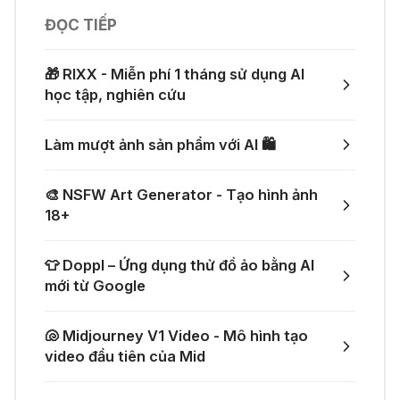
11 Thg 07 2026
ĐỌC TIẾP
👨‍💻 Firebase Studio - Xây dựng
ứng dụng toàn diện
🎵 Công cụ giúp "lách luật" bản
🎁 RIXX - Miễn phí 1 tháng sử dụng AI
quyền của Suno và Udio
học tập, nghiên cứu
05 Thg 07 2026
🤙 Lindy AI: Tự động hóa thông
Làm mượt ảnh sản phẩm với AI 🛍️
minh
👗 Tạo video thử đồ thời trang chỉ
với một prompt
🎨 NSFW Art Generator - Tạo hình ảnh
04 Thg 07 2026
18+
🌟 Augment AI Agent - Trợ thủ đắc
🚀 Một GitHub Repository tổng hợp
lực cho lập trình viên
👕 Doppl – Ứng dụng thử đồ ảo bằng AI
gần như mọi API AI miễn phí
mới từ Google
04 Thg 07 2026
🐚 Midjourney V1 Video - Mô hình tạo
🎙️ Notta.ai – Giải pháp chuyển file
🎁 Mẹo nhận thêm 1 tháng ChatGPT
video đầu tiên của Mid
ghi âm thành văn bản
Plus miễn phí