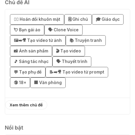
Chủ đề AI
🚀 Hướng dẫn nhận SuperGrok miễn
phí 7 ngày
😶‍🌫️ Hoán đổi khuôn mặt
🗒️ Ghi chú
🎓 Giáo dục
04 Thg 08 2026
💘 Bạn gái ảo
🗣️ Clone Voice
🖼️➡️🎥 Tạo video từ ảnh
📚 Truyện tranh
🎁 Hướng dẫn nhận Notion AI
Business miễn phí 3–6 tháng
📸 Ảnh sản phẩm
🎬 Tạo video
03 Thg 08 2026
🎵 Sáng tác nhạc
🗣️ Thuyết trình
💬 Tạo phụ đề
📝➡️🎥 Tạo video từ prompt
🎁 Mẹo nhận 1 tháng ChatGPT Plus
🔞 18+
🏢 Văn phòng
miễn phí bằng VPN Mexico
02 Thg 08 2026
Xem thêm chủ đề
֎ Cách nhận ChatGPT Go 12 tháng
miễn phí
01 Thg 08 2026
Nổi bật