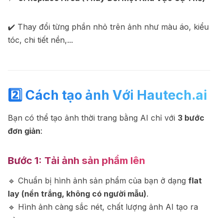
✔️ Thay đổi từng phần nhỏ trên ảnh như màu áo, kiểu
tóc, chi tiết nền,...
2️⃣ Cách tạo
ả
nh Với Hautech.ai
Bạn có thể tạo ảnh thời trang bằng AI chỉ với
3 bước
đơn giản
:
Bước 1: Tải
ảnh
sản
phẩm
lên
🔹 Chuẩn bị hình ảnh sản phẩm của bạn ở dạng
flat
lay (nền trắng, không có người mẫu)
.
🔹 Hình ảnh càng sắc nét, chất lượng ảnh AI tạo ra