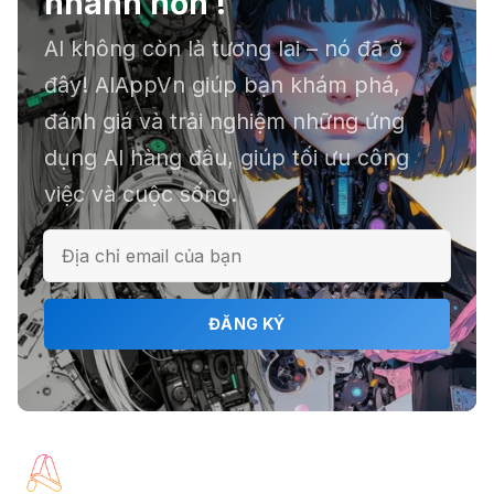
nhanh hơn !
agent tự động hoá
AI không còn là tương lai – nó đã ở
đây! AIAppVn giúp bạn khám phá,
📕 Kimi AI - Ứng dụng tóm tắt hàng
đánh giá và trải nghiệm những ứng
chục file dữ liệu
dụng AI hàng đầu, giúp tối ưu công
việc và cuộc sống.
ℹ️ Napkin AI - Biến văn bản thành
infographic
ĐĂNG KÝ
🎗️ Logomaster.ai: Thiết kế logo
chuyên nghiệp trong 5 phút
🔖 Elicit AI - Tăng tốc độ nghiên cứu