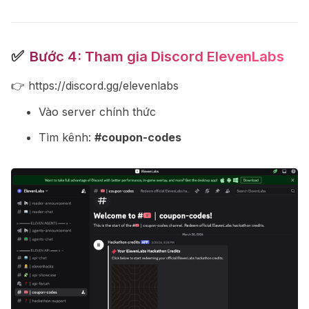
✅
Bước 4: Tham gia Discord ElevenLabs
👉
https://discord.gg/elevenlabs
Vào server chính thức
Tìm kênh:
#coupon-codes