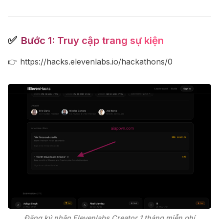
✅
Bước 1: Truy cập trang sự kiện
👉
https://hacks.elevenlabs.io/hackathons/0
Đăng ký nhận Elevenlabs Creator 1 tháng miễn phí