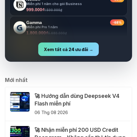
999.000₫
1.500.000₫
Gamma
-68%
Miễn phí Pro 1 năm
1.800.000₫
5.680.000₫
Lovable
-73%
Miễn phí Pro 1 năm
Xem tất cả 24 ưu đãi →
1.800.000₫
6.630.000₫
Mới nhất
🚀 Hướng dẫn dùng Deepseek V4
Flash miễn phí
06 Thg 08 2026
🚀 Nhận miễn phí 200 USD Credit