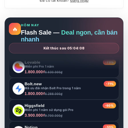
Đã có tài khoản?
Đăng nhập
3.900.000₫
9.700.000₫
Notion
-33%
Miễn phí 1 năm cho gói Business
999.000₫
HÔM NAY
1.500.000₫
🔥
Flash Sale —
Deal ngon, cần bán
Gamma
-68%
nhanh
Miễn phí Pro 1 năm
1.800.000₫
5.680.000₫
Kết thúc sau
05:04:07
Lovable
-73%
Miễn phí Pro 1 năm
1.800.000₫
6.630.000₫
Bolt.new
-71%
Mã ưu đãi nhận Bolt Pro trong 1 năm
1.800.000₫
6.288.000₫
Higgsfield
-60%
Miễn phí 1 năm sử dụng gói Pro
3.900.000₫
9.700.000₫
Notion
-33%
Miễn phí 1 năm cho gói Business