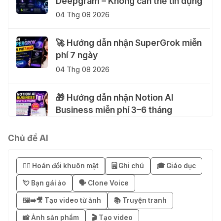
Deepgram – Không cần thẻ tín dụng
04 Thg 08 2026
🚀 Hướng dẫn nhận SuperGrok miễn
phí 7 ngày
04 Thg 08 2026
🎁 Hướng dẫn nhận Notion AI
Business miễn phí 3–6 tháng
03 Thg 08 2026
Chủ đề AI
🎁 Mẹo nhận 1 tháng ChatGPT Plus
miễn phí bằng VPN Mexico
😶‍🌫️ Hoán đổi khuôn mặt
🗒️ Ghi chú
🎓 Giáo dục
02 Thg 08 2026
💘 Bạn gái ảo
🗣️ Clone Voice
🖼️➡️🎥 Tạo video từ ảnh
📚 Truyện tranh
֎ Cách nhận ChatGPT Go 12 tháng
miễn phí
📸 Ảnh sản phẩm
🎬 Tạo video