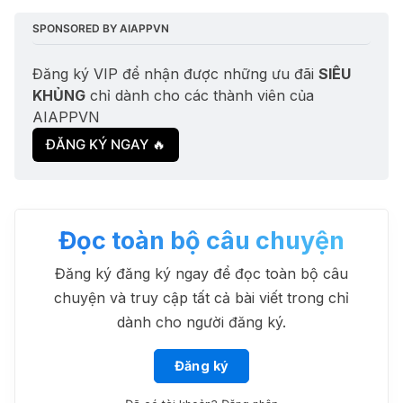
SPONSORED BY AIAPPVN
Đăng ký VIP để nhận được những ưu đãi 
SIÊU 
KHỦNG
 chỉ dành cho các thành viên của 
AIAPPVN
ĐĂNG KÝ NGAY 🔥
Đọc toàn bộ câu chuyện
Đăng ký đăng ký ngay để đọc toàn bộ câu
chuyện và truy cập tất cả bài viết trong chỉ
Bolt.new
-71%
dành cho người đăng ký.
Mã ưu đãi nhận Bolt Pro trong 1 năm
1.800.000₫
6.288.000₫
Đăng ký
Higgsfield
-60%
Miễn phí 1 năm sử dụng gói Pro