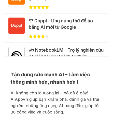
28 Thg 07 2026
Cảnh báo: Xuất hiện script và
👕 Doppl – Ứng dụng thử đồ ảo
hướng dẫn giả mạo giúp "mở khóa"
bằng AI mới từ Google
Claude Max 20x miễn phí
27 Thg 07 2026
✍️ NotebookLM - Trợ lý nghiên cứu
🍎 Claude for Teachers – chương
AI biến tài liệu thành tri thức
trình miễn phí dành cho giáo viên
15 Thg 07 2026
Tận dụng sức mạnh AI – Làm việc
👗 Higgsfield AI – Biến ý tưởng
🎁 Hướng dẫn nhận ChatGPT
thông minh hơn, nhanh hơn !
thành phim chất lượng cao
Business miễn phí tháng
AI không còn là tương lai – nó đã ở đây!
đầu + 1.250 Codex Credits
AIAppVn giúp bạn khám phá, đánh giá và trải
12 Thg 07 2026
nghiệm những ứng dụng AI hàng đầu, giúp tối
💻 Blackbox AI - Trợ lý lập trình
ưu công việc và cuộc sống.