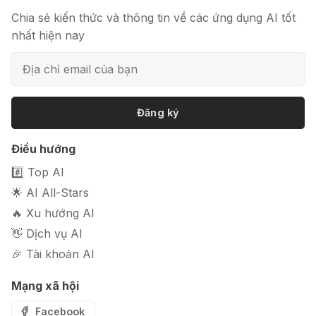
bài báo
Chia sẻ kiến thức và thông tin về các ứng dụng AI tốt
nhất hiện nay
📦 Mokker - Ứng dụng chỉnh sửa
ảnh sản phẩm chuyên nghiệp
Đăng ký
Điều hướng
🎭 FaceVary: Ứng dụng ghép mặt
#️⃣ Top AI
bằng AI miễn phí
🌟 AI All-Stars
🔥 Xu hướng AI
👋 Dịch vụ AI
🎉 Tài khoản AI
Mạng xã hội
Facebook