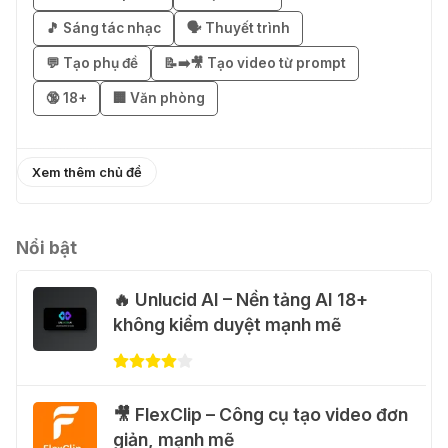
01 Thg 08 2026
🎵 Sáng tác nhạc
🗣️ Thuyết trình
💬 Tạo phụ đề
📝➡️🎥 Tạo video từ prompt
🎁 Hướng dẫn nhận Capcut Pro 1
🔞 18+
🏢 Văn phòng
năm miễn phí
31 Thg 07 2026
Xem thêm chủ đề
💃 Tạo video AI nhảy múa với Google
Flow Motion Control
31 Thg 07 2026
Nổi bật
🔥 Unlucid AI – Nền tảng AI 18+
🐈 Nhận miễn phí 30 video AI + 100
không kiểm duyệt mạnh mẽ
hình ảnh mỗi ngày với Dola.com
31 Thg 07 2026
🎁 Hướng dẫn nhận Google Plus 12
🎥 FlexClip – Công cụ tạo video đơn
tháng miễn phí
giản, mạnh mẽ