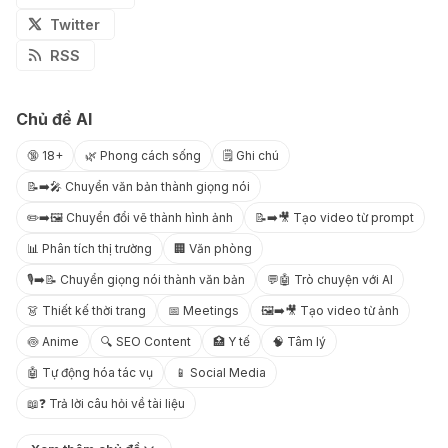
Twitter
RSS
Chủ đề AI
🔞 18+
🌿 Phong cách sống
🗒️ Ghi chú
📝➡️🎤 Chuyển văn bản thành giọng nói
✏️➡️🖼️ Chuyển đổi vẽ thành hình ảnh
📝➡️🎥 Tạo video từ prompt
📊 Phân tích thị trường
🏢 Văn phòng
🎙️➡️📝 Chuyển giọng nói thành văn bản
💬🤖 Trò chuyện với AI
👗 Thiết kế thời trang
📅 Meetings
🖼️➡️🎥 Tạo video từ ảnh
🍥 Anime
🔍 SEO Content
🏥 Y tế
🧠 Tâm lý
🤖 Tự động hóa tác vụ
📱 Social Media
📖❓ Trả lời câu hỏi về tài liệu