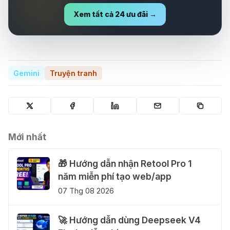
Miễn phí Pro 1 năm
Xem tất cả 24 ưu đãi →
1.800.000₫
6.630.000₫
Gemini
Truyện tranh
Mới nhất
🎁 Hướng dẫn nhận Retool Pro 1
năm miễn phí tạo web/app
07 Thg 08 2026
🚀 Hướng dẫn dùng Deepseek V4