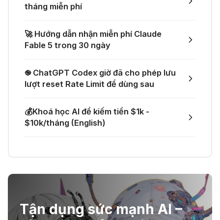
minh
🚀 Một GitHub Repository tổng hợp
tháng miễn phí
gần như mọi API AI miễn phí
04 Thg 07 2026
🚀 Hướng dẫn nhận miễn phí Claude
🌟 Augment AI Agent - Trợ thủ đắc
Fable 5 trong 30 ngày
🎁 Mẹo nhận thêm 1 tháng ChatGPT
lực cho lập trình viên
Plus miễn phí
֎ ChatGPT Codex giờ đã cho phép lưu
03 Thg 07 2026
lượt reset Rate Limit để dùng sau
🎙️ Notta.ai – Giải pháp chuyển file
🎁 Nhận miễn phí DeepSeek V4 Pro
💰Khoá học AI để kiếm tiền $1k -
ghi âm thành văn bản
và Claude Opus 4.8 trên Merlin AI
$10k/tháng (English)
21 Thg 06 2026
🔞 Aichattings - Ứng dụng tạo ảnh
anime 18+
Tận dụng sức mạnh AI –
☣️ Proxy by Convergence - AI