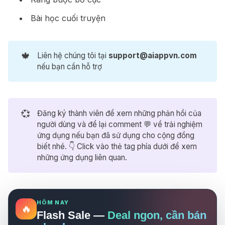
Bài học cuối truyện
🍁
Liên hệ chúng tôi tại
support@aiappvn.com
nếu bạn cần hỗ trợ
Bolt.new
-71%
💞
Đăng ký thành viên để xem những phản hồi của
Mã ưu đãi nhận Bolt Pro trong 1 năm
1.800.000₫
người dùng và để lại comment 💬 về trải nghiệm
6.288.000₫
ứng dụng nếu bạn đã sử dụng cho cộng đồng
Higgsfield
-64%
biết nhé. 👇 Click vào thẻ tag phía dưới để xem
Miễn phí 1 năm sử dụng gói Pro
những ứng dụng liên quan.
3.500.000₫
9.700.000₫
Notion
-33%
Miễn phí 1 năm cho gói Business
999.000₫
1.500.000₫
HÔM NAY
🔥
Flash Sale —
Deal ngon, cần bán
Gamma
-68%