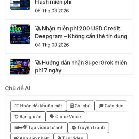
Flash miễn phí
06 Thg 08 2026
🚀 Nhận miễn phí 200 USD Credit
Deepgram – Không cần thẻ tín dụng
04 Thg 08 2026
🚀 Hướng dẫn nhận SuperGrok miễn
phí 7 ngày
04 Thg 08 2026
Chủ đề AI
🎁 Hướng dẫn nhận Notion AI
Business miễn phí 3–6 tháng
😶‍🌫️ Hoán đổi khuôn mặt
🗒️ Ghi chú
🎓 Giáo dục
03 Thg 08 2026
💘 Bạn gái ảo
🗣️ Clone Voice
🖼️➡️🎥 Tạo video từ ảnh
📚 Truyện tranh
🎁 Mẹo nhận 1 tháng ChatGPT Plus
miễn phí bằng VPN Mexico
📸 Ảnh sản phẩm
🎬 Tạo video