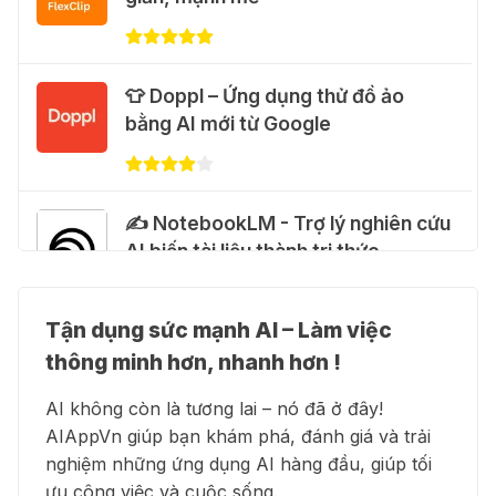
31 Thg 07 2026
🎁 Hướng dẫn nhận Google Plus 12
👕 Doppl – Ứng dụng thử đồ ảo
tháng miễn phí
bằng AI mới từ Google
28 Thg 07 2026
Cảnh báo: Xuất hiện script và
✍️ NotebookLM - Trợ lý nghiên cứu
hướng dẫn giả mạo giúp "mở khóa"
AI biến tài liệu thành tri thức
Claude Max 20x miễn phí
27 Thg 07 2026
Tận dụng sức mạnh AI – Làm việc
👗 Higgsfield AI – Biến ý tưởng
🍎 Claude for Teachers – chương
thông minh hơn, nhanh hơn !
thành phim chất lượng cao
trình miễn phí dành cho giáo viên
AI không còn là tương lai – nó đã ở đây!
15 Thg 07 2026
AIAppVn giúp bạn khám phá, đánh giá và trải
nghiệm những ứng dụng AI hàng đầu, giúp tối
💻 Blackbox AI - Trợ lý lập trình
🎁 Hướng dẫn nhận ChatGPT
ưu công việc và cuộc sống.