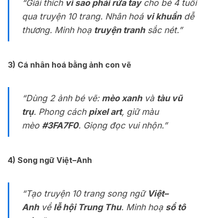
“Giải thích
vì sao phải rửa tay
cho bé 4 tuổi
qua truyện 10 trang. Nhân hoá
vi khuẩn
dễ
thương. Minh hoạ
truyện tranh
sắc nét.”
3) Cá nhân hoá bằng ảnh con vẽ
“Dùng 2 ảnh bé vẽ:
mèo xanh
và
tàu vũ
trụ
. Phong cách
pixel art
, giữ màu
mèo
#3FA7F0
. Giọng đọc vui nhộn.”
4) Song ngữ Việt–Anh
“Tạo truyện 10 trang song ngữ
Việt–
Anh
về
lễ hội Trung Thu
. Minh hoạ
sổ tô