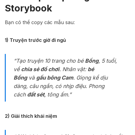
Storybook
Bạn có thể copy các mẫu sau:
1) Truyện trước giờ đi ngủ
“Tạo truyện 10 trang cho bé
Bống
, 5 tuổi,
về
chia sẻ đồ chơi
. Nhân vật:
bé
Bống
và
gấu bông Cam
. Giọng kể dịu
dàng, câu ngắn, có nhịp điệu. Phong
cách
đất sét
, tông ấm.”
2) Giải thích khái niệm