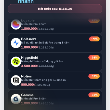
nhanh
Miễn phí Pro 1 năm
1.800.000₫
5.680.000₫
Kết thúc sau
15:56:29
Lovable
-73%
Miễn phí Pro 1 năm
1.800.000₫
6.630.000₫
Bolt.new
-71%
Mã ưu đãi nhận Bolt Pro trong 1 năm
1.800.000₫
6.288.000₫
Higgsfield
-64%
Miễn phí 1 năm sử dụng gói Pro
3.500.000₫
9.700.000₫
Notion
-33%
Miễn phí 1 năm cho gói Business
999.000₫
1.500.000₫
Gamma
-68%
Miễn phí Pro 1 năm
1.800.000₫
5.680.000₫
Lovable
-73%