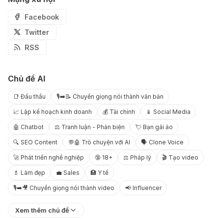
Facebook
Twitter
RSS
Chủ đề AI
📑 Đấu thầu
🎙️➡️📝 Chuyển giọng nói thành văn bản
📈 Lập kế hoạch kinh doanh
💰 Tài chính
📱 Social Media
🤖 Chatbot
⚖️ Tranh luận - Phản biện
💘 Bạn gái ảo
🔍 SEO Content
💬🤖 Trò chuyện với AI
🗣️ Clone Voice
🚀 Phát triển nghề nghiệp
🔞 18+
⚖️ Pháp lý
🎬 Tạo video
💄 Làm đẹp
💼 Sales
🏥 Y tế
🎙️➡️🎥 Chuyển giọng nói thành video
📢 Influencer
Xem thêm chủ đề