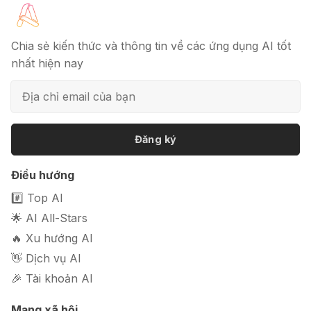
🔖 Elicit AI - Tăng tốc độ nghiên cứu
bài báo
Chia sẻ kiến thức và thông tin về các ứng dụng AI tốt
nhất hiện nay
📦 Mokker - Ứng dụng chỉnh sửa
ảnh sản phẩm chuyên nghiệp
Đăng ký
🎭 FaceVary: Ứng dụng ghép mặt
Điều hướng
bằng AI miễn phí
#️⃣ Top AI
🌟 AI All-Stars
🔥 Xu hướng AI
👋 Dịch vụ AI
🎉 Tài khoản AI
Mạng xã hội