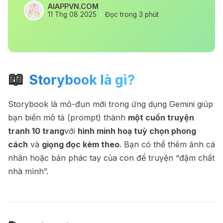
AIAPPVN.COM
11 Thg 08 2025
Đọc trong 3 phút
📖
Storybook là gì?
Storybook là mô-đun mới trong ứng dụng Gemini giúp
bạn biến mô tả (prompt) thành
một cuốn truyện
tranh 10 trang
với
hình minh hoạ tuỳ chọn phong
cách
và
giọng đọc kèm theo
. Bạn có thể thêm ảnh cá
nhân hoặc bản phác tay của con để truyện “đậm chất
nhà mình”.