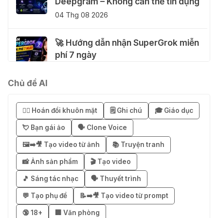
Deepgram – Không cần thẻ tín dụng
04 Thg 08 2026
🚀 Hướng dẫn nhận SuperGrok miễn
phí 7 ngày
04 Thg 08 2026
Chủ đề AI
🎁 Hướng dẫn nhận Notion AI
Business miễn phí 3–6 tháng
😶‍🌫️ Hoán đổi khuôn mặt
🗒️ Ghi chú
🎓 Giáo dục
03 Thg 08 2026
💘 Bạn gái ảo
🗣️ Clone Voice
🖼️➡️🎥 Tạo video từ ảnh
📚 Truyện tranh
🎁 Mẹo nhận 1 tháng ChatGPT Plus
miễn phí bằng VPN Mexico
📸 Ảnh sản phẩm
🎬 Tạo video
02 Thg 08 2026
🎵 Sáng tác nhạc
🗣️ Thuyết trình
💬 Tạo phụ đề
📝➡️🎥 Tạo video từ prompt
֎ Cách nhận ChatGPT Go 12 tháng
🔞 18+
🏢 Văn phòng
miễn phí