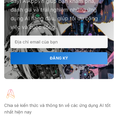
đây! AIAppVn giúp bạn khám phá,
chục file dữ liệu
đánh giá và trải nghiệm những ứng
dụng AI hàng đầu, giúp tối ưu công
việc và cuộc sống.
ℹ️ Napkin AI - Biến văn bản thành
infographic
🎗️ Logomaster.ai: Thiết kế logo
ĐĂNG KÝ
chuyên nghiệp trong 5 phút
🔖 Elicit AI - Tăng tốc độ nghiên cứu
bài báo
Chia sẻ kiến thức và thông tin về các ứng dụng AI tốt
nhất hiện nay