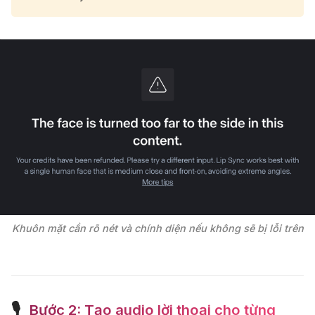
Khuôn mặt cần rõ nét và chính diện nếu không sẽ bị lỗi trên
🎙
️ Bước 2: Tạo audio lời thoại cho từng