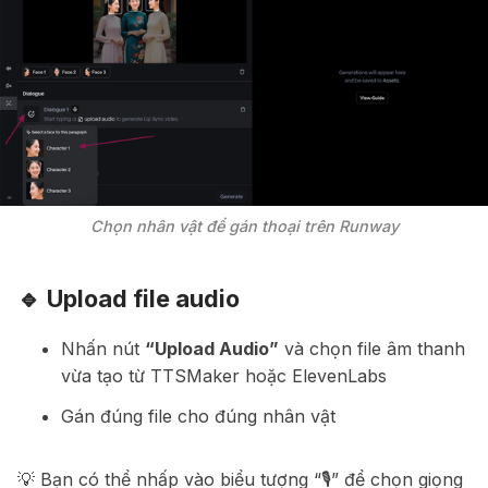
Chọn nhân vật để gán thoại trên Runway
🔹 Upload file audio
Nhấn nút
“Upload Audio”
và chọn file âm thanh
vừa tạo từ TTSMaker hoặc ElevenLabs
Gán đúng file cho đúng nhân vật
💡 Bạn có thể nhấp vào biểu tượng “🎙️” để chọn giọng