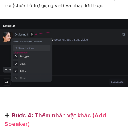
nói (chưa hỗ trợ giọng Việt) và nhập lời thoại.
➕
Bước 4: Thêm nhân vật khác (Add
Speaker)