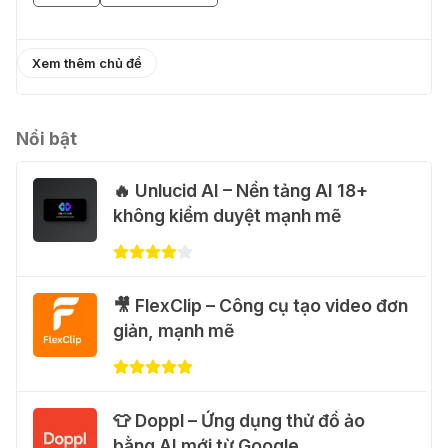
01 Thg 08 2026
Xem thêm chủ đề
🎁 Hướng dẫn nhận Capcut Pro 1
năm miễn phí
31 Thg 07 2026
Nổi bật
🔥 Unlucid AI – Nền tảng AI 18+
💃 Tạo video AI nhảy múa với Google
không kiểm duyệt mạnh mẽ
Flow Motion Control
31 Thg 07 2026
🐈 Nhận miễn phí 30 video AI + 100
🎥 FlexClip – Công cụ tạo video đơn
hình ảnh mỗi ngày với Dola.com
giản, mạnh mẽ
31 Thg 07 2026
🎁 Hướng dẫn nhận Google Plus 12
👕 Doppl – Ứng dụng thử đồ ảo
tháng miễn phí
bằng AI mới từ Google