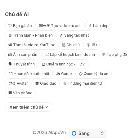
Chủ đề AI
💘 Bạn gái ảo
🖼️➡️🎥 Tạo video từ ảnh
💄 Làm đẹp
⚖️ Tranh luận - Phản biện
🎵 Sáng tác nhạc
📽️ Tóm tắt video YouTube
🗒️ Ghi chú
🔞 18+
📸 Ảnh sản phẩm
📈 Lập kế hoạch kinh doanh
💬 Tạo phụ đề
🗣️ Thuyết trình
🔮 Chiêm tinh học - Tử vi
😶‍🌫️ Hoán đổi khuôn mặt
🎮 Game
📋 Quản lý dự án
🧑‍🎨 Avatar
🎓 Giáo dục
🛒 Thương mại điện tử
🏢 Văn phòng
Xem thêm chủ đề
©2026
AIAppVn
.