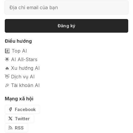
📦 Mokker - Ứng dụng chỉnh sửa
ảnh sản phẩm chuyên nghiệp
Đăng ký
🎭 FaceVary: Ứng dụng ghép mặt
Điều hướng
bằng AI miễn phí
#️⃣ Top AI
🌟 AI All-Stars
🔥 Xu hướng AI
👋 Dịch vụ AI
🎉 Tài khoản AI
Mạng xã hội
Facebook
Twitter
RSS