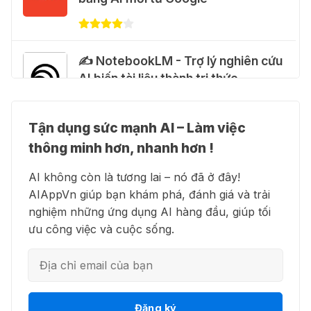
28 Thg 07 2026
Cảnh báo: Xuất hiện script và
✍️ NotebookLM - Trợ lý nghiên cứu
hướng dẫn giả mạo giúp "mở khóa"
AI biến tài liệu thành tri thức
Claude Max 20x miễn phí
27 Thg 07 2026
Tận dụng sức mạnh AI – Làm việc
👗 Higgsfield AI – Biến ý tưởng
🍎 Claude for Teachers – chương
thông minh hơn, nhanh hơn !
thành phim chất lượng cao
trình miễn phí dành cho giáo viên
AI không còn là tương lai – nó đã ở đây!
15 Thg 07 2026
AIAppVn giúp bạn khám phá, đánh giá và trải
nghiệm những ứng dụng AI hàng đầu, giúp tối
💻 Blackbox AI - Trợ lý lập trình
🎁 Hướng dẫn nhận ChatGPT
ưu công việc và cuộc sống.
thông minh
Business miễn phí tháng
đầu + 1.250 Codex Credits
12 Thg 07 2026
👋 Motion AI - Tự động hoá lịch
Đăng ký