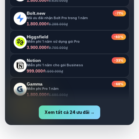
Bolt.new
-71%
Mã ưu đãi nhận Bolt Pro trong 1 năm
1.800.000₫
6.288.000₫
Higgsfield
-60%
Miễn phí 1 năm sử dụng gói Pro
3.900.000₫
9.700.000₫
Notion
-33%
Miễn phí 1 năm cho gói Business
999.000₫
1.500.000₫
Gamma
-68%
Miễn phí Pro 1 năm
1.800.000₫
5.680.000₫
Lovable
-73%
Miễn phí Pro 1 năm
Xem tất cả 24 ưu đãi →
1.800.000₫
6.630.000₫