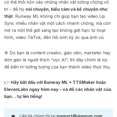
có thể thổi hồn vào những nhân vật tưởng chừng vô
tri – để họ
nói chuyện, biểu cảm và kể chuyện như
thật
. Runway ML không chỉ giúp bạn tạo video Lip
Sync nhiều nhân vật một cách nhanh chóng, mà còn
mở ra một thế giới sáng tạo không giới hạn: từ hoạt
hình, video TikTok, đến hồi sinh ký ức qua ảnh cũ.
🎯 Dù bạn là content creator, giáo viên, marketer hay
đơn giản là người thích “vọc AI”, thì đây chính là lúc
để biến trí tưởng tượng của bạn thành video thực thụ.
👉
Hãy bắt đầu với Runway ML + TTSMaker hoặc
ElevenLabs ngay hôm nay – và để các nhân vật của
bạn… tự lên tiếng!
🍁
Liên hệ chúng tôi tại
support@aiappvn.com