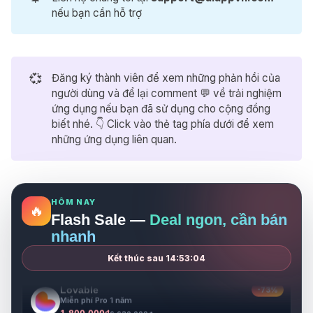
nếu bạn cần hỗ trợ
Bolt.new
-71%
Mã ưu đãi nhận Bolt Pro trong 1 năm
💞
Đăng ký thành viên để xem những phản hồi của
1.800.000₫
6.288.000₫
người dùng và để lại comment 💬 về trải nghiệm
ứng dụng nếu bạn đã sử dụng cho cộng đồng
Higgsfield
-60%
biết nhé. 👇 Click vào thẻ tag phía dưới để xem
Miễn phí 1 năm sử dụng gói Pro
những ứng dụng liên quan.
3.900.000₫
9.700.000₫
Notion
-33%
Miễn phí 1 năm cho gói Business
999.000₫
1.500.000₫
HÔM NAY
🔥
Flash Sale —
Deal ngon, cần bán
Gamma
-68%
nhanh
Miễn phí Pro 1 năm
1.800.000₫
5.680.000₫
Kết thúc sau
14:53:03
Lovable
-73%
Miễn phí Pro 1 năm
1.800.000₫
6.630.000₫