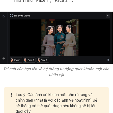
nhãn như "Face 1", "Face 2"…
Tải ảnh của bạn lên và hệ thống tự động quét khuôn mặt các 
nhân vật
❗
Lưu ý: Các ảnh có khuôn mặt cần rõ ràng và
chính diện (nhất là với các ảnh về hoạt hình) để
hệ thống có thể quét được nếu không sẽ bị lỗi
dưới đây