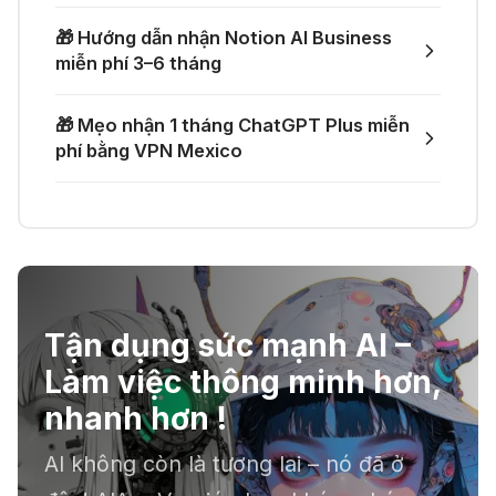
🎁 Mẹo nhận thêm 1 tháng ChatGPT
lực cho lập trình viên
Plus miễn phí
🎁 Hướng dẫn nhận Notion AI Business
03 Thg 07 2026
miễn phí 3–6 tháng
🎙️ Notta.ai – Giải pháp chuyển file
🎁 Nhận miễn phí DeepSeek V4 Pro
🎁 Mẹo nhận 1 tháng ChatGPT Plus miễn
ghi âm thành văn bản
và Claude Opus 4.8 trên Merlin AI
phí bằng VPN Mexico
21 Thg 06 2026
🔞 Aichattings - Ứng dụng tạo ảnh
anime 18+
Tận dụng sức mạnh AI –
☣️ Proxy by Convergence - AI
Làm việc thông minh hơn,
agent tự động hoá
nhanh hơn !
AI không còn là tương lai – nó đã ở
📕 Kimi AI - Ứng dụng tóm tắt hàng