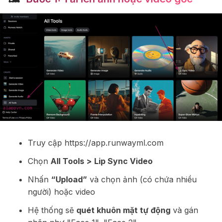
Truy cập
https://app.runwayml.com
Chọn
All Tools >
Lip Sync Video
Nhấn
“Upload”
và chọn ảnh (có chứa nhiều
người) hoặc video
Hệ thống sẽ
quét khuôn mặt tự động
và gán