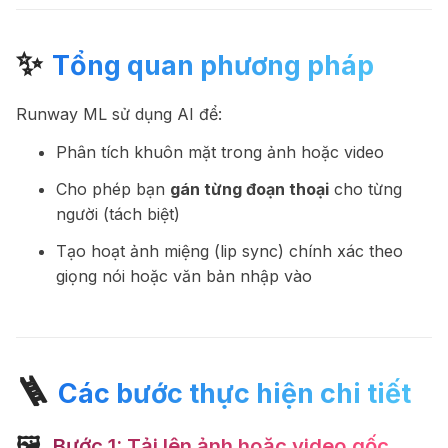
✨
Tổng quan phương pháp
Runway ML sử dụng AI để:
Phân tích khuôn mặt trong ảnh hoặc video
Cho phép bạn
gán từng đoạn thoại
cho từng
người (tách biệt)
Tạo hoạt ảnh miệng (lip sync) chính xác theo
giọng nói hoặc văn bản nhập vào
🪜
Các bước thực hiện chi tiết
🖼
️ Bước 1: Tải lên ảnh hoặc video gốc