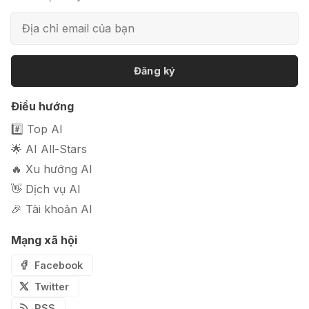
📦 Mokker - Ứng dụng chỉnh sửa
ảnh sản phẩm chuyên nghiệp
Đăng ký
🎭 FaceVary: Ứng dụng ghép mặt
Điều hướng
bằng AI miễn phí
#️⃣ Top AI
🌟 AI All-Stars
🔥 Xu hướng AI
👋 Dịch vụ AI
🎉 Tài khoản AI
Mạng xã hội
Facebook
Twitter
RSS