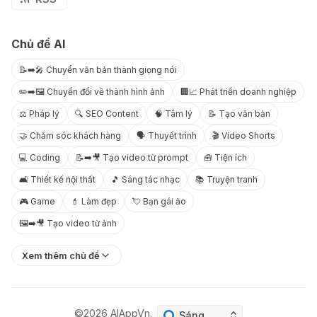
Chủ đề AI
📝➡️🎤 Chuyển văn bản thành giọng nói
✏️➡️🖼️ Chuyển đổi vẽ thành hình ảnh
🏢📈 Phát triển doanh nghiệp
⚖️ Pháp lý
🔍 SEO Content
🧠 Tâm lý
📝 Tạo văn bản
🤝 Chăm sóc khách hàng
🗣️ Thuyết trình
🎬 Video Shorts
💻 Coding
📝➡️🎥 Tạo video từ prompt
🧰 Tiện ích
🛋️ Thiết kế nội thất
🎵 Sáng tác nhạc
📚 Truyện tranh
🎮 Game
💄 Làm đẹp
💘 Bạn gái ảo
🖼️➡️🎥 Tạo video từ ảnh
Xem thêm chủ đề
©2026
AIAppVn
.