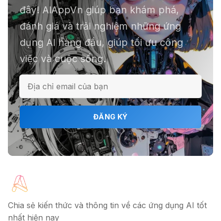
📕 Kimi AI - Ứng dụng tóm tắt hàng
đây! AIAppVn giúp bạn khám phá,
chục file dữ liệu
đánh giá và trải nghiệm những ứng
dụng AI hàng đầu, giúp tối ưu công
việc và cuộc sống.
ℹ️ Napkin AI - Biến văn bản thành
infographic
🎗️ Logomaster.ai: Thiết kế logo
ĐĂNG KÝ
chuyên nghiệp trong 5 phút
🔖 Elicit AI - Tăng tốc độ nghiên cứu
bài báo
Chia sẻ kiến thức và thông tin về các ứng dụng AI tốt
nhất hiện nay