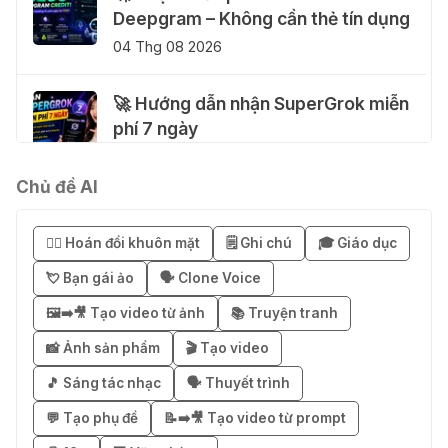
Deepgram – Không cần thẻ tín dụng
04 Thg 08 2026
🚀 Hướng dẫn nhận SuperGrok miễn
phí 7 ngày
04 Thg 08 2026
Chủ đề AI
🎁 Hướng dẫn nhận Notion AI
Business miễn phí 3–6 tháng
😶‍🌫️ Hoán đổi khuôn mặt
🗒️ Ghi chú
🎓 Giáo dục
03 Thg 08 2026
💘 Bạn gái ảo
🗣️ Clone Voice
🖼️➡️🎥 Tạo video từ ảnh
📚 Truyện tranh
🎁 Mẹo nhận 1 tháng ChatGPT Plus
miễn phí bằng VPN Mexico
📸 Ảnh sản phẩm
🎬 Tạo video
02 Thg 08 2026
🎵 Sáng tác nhạc
🗣️ Thuyết trình
💬 Tạo phụ đề
📝➡️🎥 Tạo video từ prompt
֎ Cách nhận ChatGPT Go 12 tháng