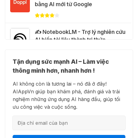
tháng miễn phí
bằng AI mới từ Google
28 Thg 07 2026
Cảnh báo: Xuất hiện script và
✍️ NotebookLM - Trợ lý nghiên cứu
hướng dẫn giả mạo giúp "mở khóa"
AI biến tài liệu thành tri thức
Claude Max 20x miễn phí
27 Thg 07 2026
Tận dụng sức mạnh AI – Làm việc
👗 Higgsfield AI – Biến ý tưởng
🍎 Claude for Teachers – chương
thông minh hơn, nhanh hơn !
thành phim chất lượng cao
trình miễn phí dành cho giáo viên
AI không còn là tương lai – nó đã ở đây!
15 Thg 07 2026
AIAppVn giúp bạn khám phá, đánh giá và trải
nghiệm những ứng dụng AI hàng đầu, giúp tối
💻 Blackbox AI - Trợ lý lập trình
🎁 Hướng dẫn nhận ChatGPT
ưu công việc và cuộc sống.
thông minh
Business miễn phí tháng
đầu + 1.250 Codex Credits
12 Thg 07 2026