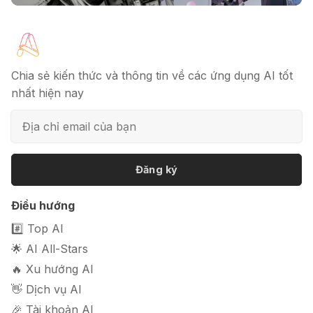
🔖 Elicit AI - Tăng tốc độ nghiên cứu
bài báo
Chia sẻ kiến thức và thông tin về các ứng dụng AI tốt
nhất hiện nay
📦 Mokker - Ứng dụng chỉnh sửa
ảnh sản phẩm chuyên nghiệp
Đăng ký
🎭 FaceVary: Ứng dụng ghép mặt
Điều hướng
bằng AI miễn phí
#️⃣ Top AI
🌟 AI All-Stars
🔥 Xu hướng AI
👋 Dịch vụ AI
🎉 Tài khoản AI