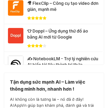
Cảnh báo: Xuất hiện script và
🎥 FlexClip – Công cụ tạo video đơn
hướng dẫn giả mạo giúp "mở khóa"
giản, mạnh mẽ
Claude Max 20x miễn phí
27 Thg 07 2026
👕 Doppl – Ứng dụng thử đồ ảo
🍎 Claude for Teachers – chương
bằng AI mới từ Google
trình miễn phí dành cho giáo viên
15 Thg 07 2026
✍️ NotebookLM - Trợ lý nghiên cứu
🎁 Hướng dẫn nhận ChatGPT
AI biến tài liệu thành tri thức
Business miễn phí tháng
đầu + 1.250 Codex Credits
12 Thg 07 2026
Tận dụng sức mạnh AI – Làm việc
👗 Higgsfield AI – Biến ý tưởng
thông minh hơn, nhanh hơn !
thành phim chất lượng cao
♾️ Hướng dẫn reset Supergrok
AI không còn là tương lai – nó đã ở đây!
credit vô hạn
AIAppVn giúp bạn khám phá, đánh giá và trải
11 Thg 07 2026