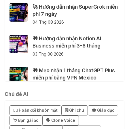
🚀 Hướng dẫn nhận SuperGrok miễn
phí 7 ngày
04 Thg 08 2026
🎁 Hướng dẫn nhận Notion AI
Business miễn phí 3–6 tháng
03 Thg 08 2026
🎁 Mẹo nhận 1 tháng ChatGPT Plus
miễn phí bằng VPN Mexico
02 Thg 08 2026
Chủ đề AI
֎ Cách nhận ChatGPT Go 12 tháng
miễn phí
😶‍🌫️ Hoán đổi khuôn mặt
🗒️ Ghi chú
🎓 Giáo dục
01 Thg 08 2026
💘 Bạn gái ảo
🗣️ Clone Voice