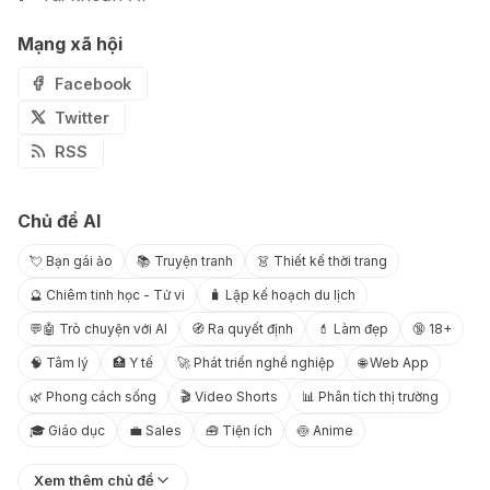
Mạng xã hội
Facebook
Twitter
RSS
Chủ đề AI
💘 Bạn gái ảo
📚 Truyện tranh
👗 Thiết kế thời trang
🔮 Chiêm tinh học - Tử vi
🧳 Lập kế hoạch du lịch
💬🤖 Trò chuyện với AI
🧭 Ra quyết định
💄 Làm đẹp
🔞 18+
🧠 Tâm lý
🏥 Y tế
🚀 Phát triển nghề nghiệp
🌐 Web App
🌿 Phong cách sống
🎬 Video Shorts
📊 Phân tích thị trường
🎓 Giáo dục
💼 Sales
🧰 Tiện ích
🍥 Anime
Xem thêm chủ đề