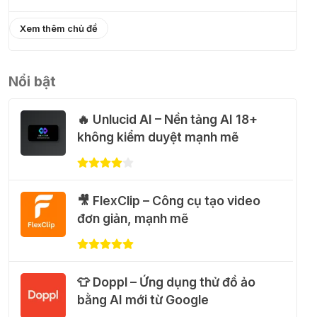
31 Thg 07 2026
Xem thêm chủ đề
💃 Tạo video AI nhảy múa với
Google Flow Motion Control
Nổi bật
31 Thg 07 2026
🔥 Unlucid AI – Nền tảng AI 18+
🐈 Nhận miễn phí 30 video AI + 100
không kiểm duyệt mạnh mẽ
hình ảnh mỗi ngày với Dola.com
31 Thg 07 2026
🎥 FlexClip – Công cụ tạo video
🎁 Hướng dẫn nhận Google Plus 12
đơn giản, mạnh mẽ
tháng miễn phí
28 Thg 07 2026
👕 Doppl – Ứng dụng thử đồ ảo
Cảnh báo: Xuất hiện script và
bằng AI mới từ Google
hướng dẫn giả mạo giúp "mở