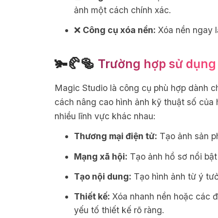
ảnh một cách chính xác.
❌
Công cụ xóa nền:
Xóa nền ngay lậ
🫚🥐🥯
Trường hợp sử dụng
Magic Studio là công cụ phù hợp dành c
cách nâng cao hình ảnh kỹ thuật số của 
nhiều lĩnh vực khác nhau:
Thương mại điện tử:
Tạo ảnh sản ph
Mạng xã hội:
Tạo ảnh hồ sơ nổi bật
Tạo nội dung:
Tạo hình ảnh từ ý tưở
Thiết kế:
Xóa nhanh nền hoặc các đ
yếu tố thiết kế rõ ràng.