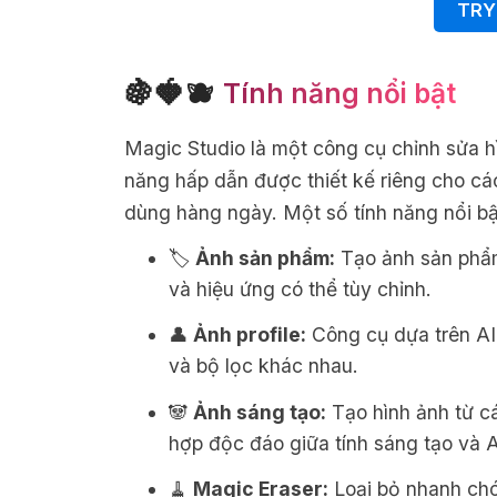
TRY
🍇🍓🫐
Tính năng nổi bật
Magic Studio là một công cụ chỉnh sửa h
năng hấp dẫn được thiết kế riêng cho các
dùng hàng ngày. Một số tính năng nổi b
🏷️
Ảnh sản phẩm:
Tạo ảnh sản phẩm
và hiệu ứng có thể tùy chỉnh.
👤
Ảnh profile:
Công cụ dựa trên AI đ
và bộ lọc khác nhau.
🐼
Ảnh sáng tạo:
Tạo hình ảnh từ c
hợp độc đáo giữa tính sáng tạo và A
🧹
Magic Eraser:
Loại bỏ nhanh ch