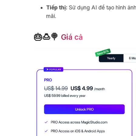
Tiếp thị:
Sử dụng AI để tạo hình ản
mãi.
🎂🍮🍭
Giá cả