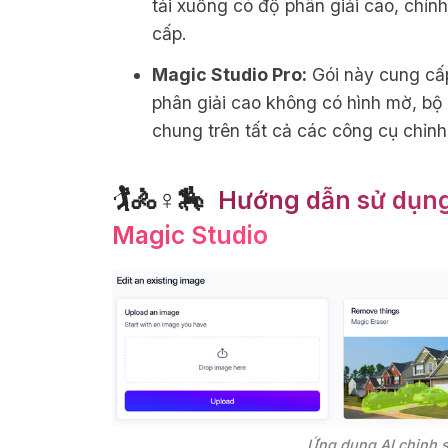
tải xuống có độ phân giải cao, chỉn
cấp.
Magic Studio Pro:
Gói này cung cấp
phân giải cao không có hình mờ, bộ
chung trên tất cả các công cụ chỉn
🏌🚴♀🏇
️‍️ Hướng dẫn sử dụ
Magic Studio
Ứng dụng AI chỉnh 