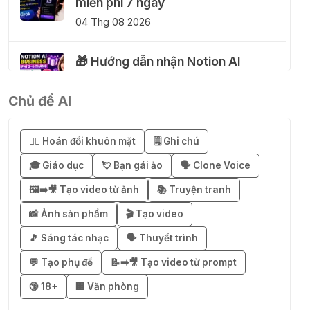
miễn phí 7 ngày
04 Thg 08 2026
🎁 Hướng dẫn nhận Notion AI
Business miễn phí 3–6 tháng
03 Thg 08 2026
Chủ đề AI
🎁 Mẹo nhận 1 tháng ChatGPT Plus
😶‍🌫️ Hoán đổi khuôn mặt
🗒️ Ghi chú
miễn phí bằng VPN Mexico
🎓 Giáo dục
💘 Bạn gái ảo
🗣️ Clone Voice
02 Thg 08 2026
🖼️➡️🎥 Tạo video từ ảnh
📚 Truyện tranh
֎ Cách nhận ChatGPT Go 12 tháng
📸 Ảnh sản phẩm
🎬 Tạo video
miễn phí
🎵 Sáng tác nhạc
🗣️ Thuyết trình
01 Thg 08 2026
💬 Tạo phụ đề
📝➡️🎥 Tạo video từ prompt
🔞 18+
🏢 Văn phòng
🎁 Hướng dẫn nhận Capcut Pro 1
năm miễn phí