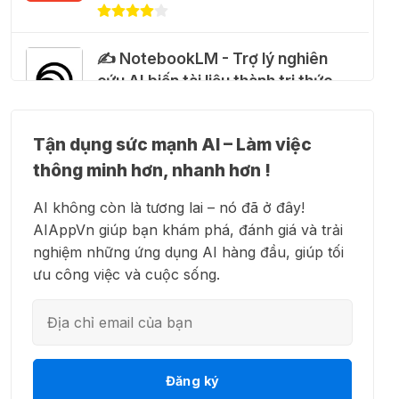
khóa" Claude Max 20x miễn phí
27 Thg 07 2026
✍️ NotebookLM - Trợ lý nghiên
cứu AI biến tài liệu thành tri thức
🍎 Claude for Teachers – chương
trình miễn phí dành cho giáo viên
15 Thg 07 2026
Tận dụng sức mạnh AI – Làm việc
👗 Higgsfield AI – Biến ý tưởng
thông minh hơn, nhanh hơn !
thành phim chất lượng cao
🎁 Hướng dẫn nhận ChatGPT
AI không còn là tương lai – nó đã ở đây!
Business miễn phí tháng
AIAppVn giúp bạn khám phá, đánh giá và trải
đầu + 1.250 Codex Credits
nghiệm những ứng dụng AI hàng đầu, giúp tối
12 Thg 07 2026
💻 Blackbox AI - Trợ lý lập trình
ưu công việc và cuộc sống.
thông minh
♾️ Hướng dẫn reset Supergrok
credit vô hạn
11 Thg 07 2026
👋 Motion AI - Tự động hoá lịch
Đăng ký
trình công việc