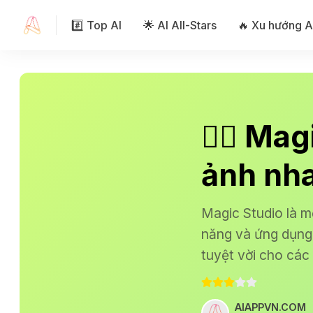
#️⃣ Top AI
🌟 AI All-Stars
🔥 Xu hướng A
🧙‍♂️ Ma
ảnh nh
Magic Studio là m
năng và ứng dụng.
tuyệt vời cho các
AIAPPVN.COM