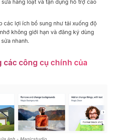
h sửa hàng loạt và tận dụng hỗ trợ cao
 các lợi ích bổ sung như tải xuống độ
 nhớ không giới hạn và đăng ký dùng
h sửa nhanh.
ng các công cụ chính của
sửa ảnh - Magicstudio