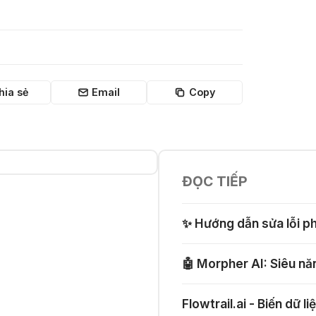
hia sẻ
Email
Copy
ĐỌC TIẾP
✨ Hướng dẫn sửa lỗi p
🤖 Morpher AI: Siêu năn
Flowtrail.ai - Biến dữ l