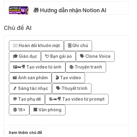
🎁 Hướng dẫn nhận Notion AI
Business miễn phí 3–6 tháng
03 Thg 08 2026
Chủ đề AI
🎁 Mẹo nhận 1 tháng ChatGPT Plus
😶‍🌫️ Hoán đổi khuôn mặt
🗒️ Ghi chú
miễn phí bằng VPN Mexico
🎓 Giáo dục
💘 Bạn gái ảo
🗣️ Clone Voice
02 Thg 08 2026
🖼️➡️🎥 Tạo video từ ảnh
📚 Truyện tranh
֎ Cách nhận ChatGPT Go 12 tháng
📸 Ảnh sản phẩm
🎬 Tạo video
miễn phí
🎵 Sáng tác nhạc
🗣️ Thuyết trình
01 Thg 08 2026
💬 Tạo phụ đề
📝➡️🎥 Tạo video từ prompt
🔞 18+
🏢 Văn phòng
🎁 Hướng dẫn nhận Capcut Pro 1
năm miễn phí
31 Thg 07 2026
Xem thêm chủ đề