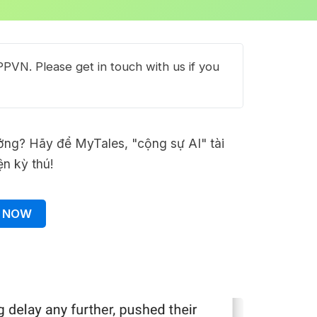
PVN. Please get in touch with us if you
ởng? Hãy để MyTales, "cộng sự AI" tài
n kỳ thú!
 NOW