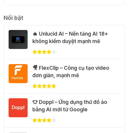
💃 Tạo video AI nhảy múa với
Google Flow Motion Control
Nổi bật
31 Thg 07 2026
🔥 Unlucid AI – Nền tảng AI 18+
🐈 Nhận miễn phí 30 video AI + 100
không kiểm duyệt mạnh mẽ
hình ảnh mỗi ngày với Dola.com
31 Thg 07 2026
🎥 FlexClip – Công cụ tạo video
🎁 Hướng dẫn nhận Google Plus 12
đơn giản, mạnh mẽ
tháng miễn phí
28 Thg 07 2026
👕 Doppl – Ứng dụng thử đồ ảo
Cảnh báo: Xuất hiện script và
bằng AI mới từ Google
hướng dẫn giả mạo giúp "mở
khóa" Claude Max 20x miễn phí
27 Thg 07 2026