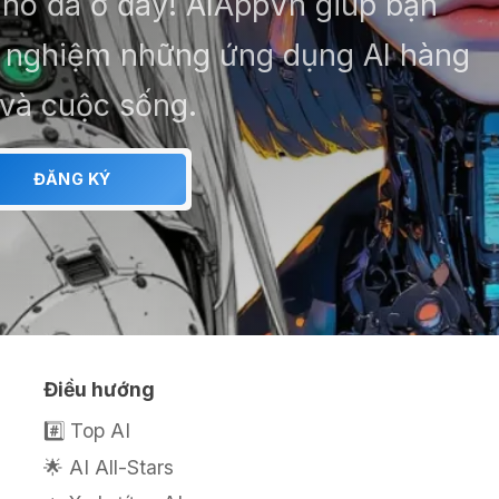
– nó đã ở đây! AIAppVn giúp bạn
ải nghiệm những ứng dụng AI hàng
 và cuộc sống.
ĐĂNG KÝ
Điều hướng
#️⃣ Top AI
🌟 AI All-Stars