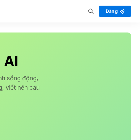
Đăng ký
 AI
ảnh sống động,
, viết nên câu