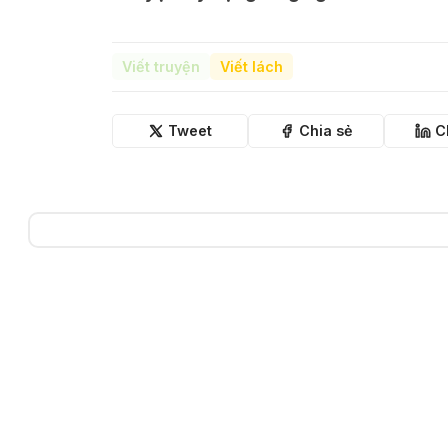
Viết truyện
Viết lách
Tweet
Chia sẻ
C