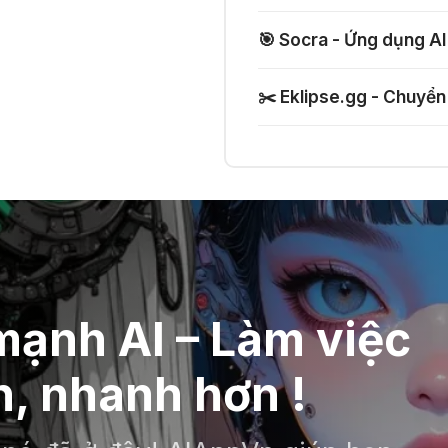
🎯 Socra - Ứng dụng AI
✂️ Eklipse.gg - Chuyển
ạnh AI – Làm việc
, nhanh hơn !