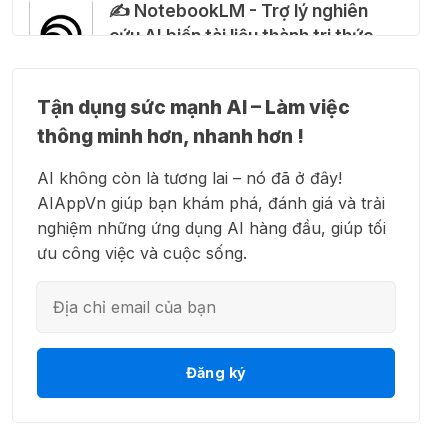
✍️ NotebookLM - Trợ lý nghiên
cứu AI biến tài liệu thành tri thức
🍎 Claude for Teachers – chương
trình miễn phí dành cho giáo viên
15 Thg 07 2026
Tận dụng sức mạnh AI – Làm việc
👗 Higgsfield AI – Biến ý tưởng
thông minh hơn, nhanh hơn !
thành phim chất lượng cao
🎁 Hướng dẫn nhận ChatGPT
AI không còn là tương lai – nó đã ở đây!
Business miễn phí tháng
AIAppVn giúp bạn khám phá, đánh giá và trải
đầu + 1.250 Codex Credits
nghiệm những ứng dụng AI hàng đầu, giúp tối
12 Thg 07 2026
💻 Blackbox AI - Trợ lý lập trình
ưu công việc và cuộc sống.
thông minh
♾️ Hướng dẫn reset Supergrok
credit vô hạn
11 Thg 07 2026
👋 Motion AI - Tự động hoá lịch
Đăng ký
trình công việc
🎵 Công cụ giúp "lách luật" bản
quyền của Suno và Udio