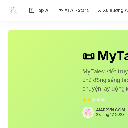
#️⃣ Top AI
🌟 AI All-Stars
🔥 Xu hướng A
📜 MyTa
MyTales: viết tru
chủ động sáng tạo
chuyện lay động l
AIAPPVN.COM
28 Thg 12 2023