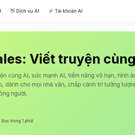
I
👋 Dịch vụ AI
🎉 Tài khoản AI
les: Viết truyện cùng
yện cùng AI, sức mạnh AI, tiềm năng vô hạn, hình 
, dành cho mọi nhà văn, chắp cánh trí tưởng tượng
òng người.
Đọc trong 1 phút