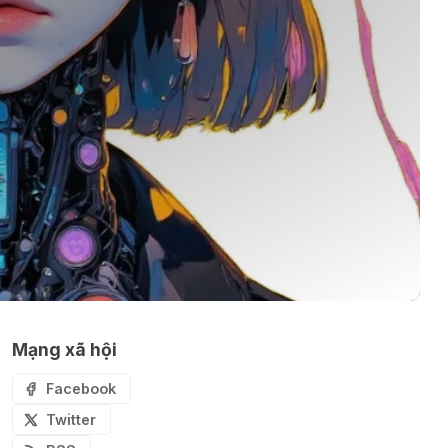
ℹ️ Napkin AI - Biến văn bản thành
infographic
🎗️ Logomaster.ai: Thiết kế logo
chuyên nghiệp trong 5 phút
🔖 Elicit AI - Tăng tốc độ nghiên
cứu bài báo
Mạng xã hội
📦 Mokker - Ứng dụng chỉnh sửa
Facebook
ảnh sản phẩm chuyên nghiệp
Twitter