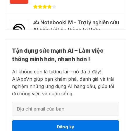
Claude Max 20x miễn phí
27 Thg 07 2026
✍️ NotebookLM - Trợ lý nghiên cứu
🍎 Claude for Teachers – chương
AI biến tài liệu thành tri thức
trình miễn phí dành cho giáo viên
15 Thg 07 2026
Tận dụng sức mạnh AI – Làm việc
👗 Higgsfield AI – Biến ý tưởng
🎁 Hướng dẫn nhận ChatGPT
thông minh hơn, nhanh hơn !
thành phim chất lượng cao
Business miễn phí tháng
AI không còn là tương lai – nó đã ở đây!
đầu + 1.250 Codex Credits
AIAppVn giúp bạn khám phá, đánh giá và trải
12 Thg 07 2026
nghiệm những ứng dụng AI hàng đầu, giúp tối
💻 Blackbox AI - Trợ lý lập trình
ưu công việc và cuộc sống.
thông minh
♾️ Hướng dẫn reset Supergrok
credit vô hạn
11 Thg 07 2026
👋 Motion AI - Tự động hoá lịch
Đăng ký
🎵 Công cụ giúp "lách luật" bản
trình công việc