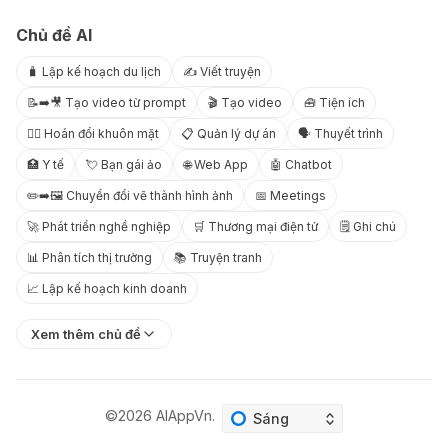
Chủ đề AI
🧳 Lập kế hoạch du lịch
✍️ Viết truyện
📝➡️🎥 Tạo video từ prompt
🎬 Tạo video
🧰 Tiện ích
😶‍🌫️ Hoán đổi khuôn mặt
📋 Quản lý dự án
🗣️ Thuyết trình
🏥 Y tế
💘 Bạn gái ảo
🌐 Web App
🤖 Chatbot
✏️➡️🖼️ Chuyển đổi vẽ thành hình ảnh
📅 Meetings
🚀 Phát triển nghề nghiệp
🛒 Thương mại điện tử
🗒️ Ghi chú
📊 Phân tích thị trường
📚 Truyện tranh
📈 Lập kế hoạch kinh doanh
Xem thêm chủ đề
©2026
AIAppVn
.