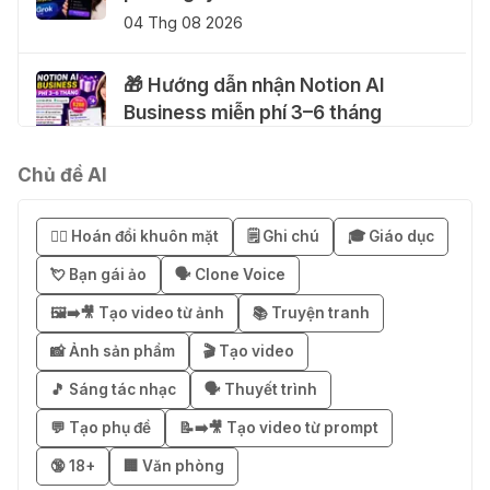
04 Thg 08 2026
🎁 Hướng dẫn nhận Notion AI
Business miễn phí 3–6 tháng
03 Thg 08 2026
Chủ đề AI
🎁 Mẹo nhận 1 tháng ChatGPT Plus
miễn phí bằng VPN Mexico
😶‍🌫️ Hoán đổi khuôn mặt
🗒️ Ghi chú
🎓 Giáo dục
02 Thg 08 2026
💘 Bạn gái ảo
🗣️ Clone Voice
🖼️➡️🎥 Tạo video từ ảnh
📚 Truyện tranh
֎ Cách nhận ChatGPT Go 12 tháng
miễn phí
📸 Ảnh sản phẩm
🎬 Tạo video
01 Thg 08 2026
🎵 Sáng tác nhạc
🗣️ Thuyết trình
💬 Tạo phụ đề
📝➡️🎥 Tạo video từ prompt
🎁 Hướng dẫn nhận Capcut Pro 1
🔞 18+
🏢 Văn phòng
năm miễn phí