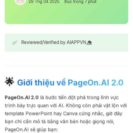
29 Thg 04 2025
Đọc trong 7 phút
✅
Reviewed/Verified by AIAPPVN 👁️⃤
🌟
Giới thiệu về PageOn.AI 2.0
PageOn.AI 2.0
là bước tiến đột phá trong lĩnh vực
trình bày trực quan với AI. Không còn phải vật lộn với
template PowerPoint hay Canva cứng nhắc, giờ đây
bạn chỉ cần mô tả bằng văn bản hoặc giọng nói,
PageOn.AI sẽ giúp bạn: