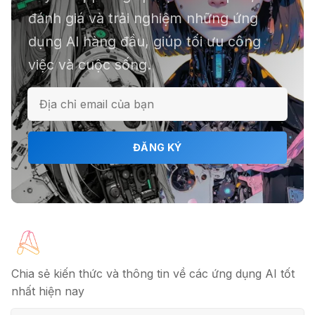
chục file dữ liệu
đánh giá và trải nghiệm những ứng
dụng AI hàng đầu, giúp tối ưu công
việc và cuộc sống.
ℹ️ Napkin AI - Biến văn bản thành
infographic
🎗️ Logomaster.ai: Thiết kế logo
ĐĂNG KÝ
chuyên nghiệp trong 5 phút
🔖 Elicit AI - Tăng tốc độ nghiên cứu
bài báo
Chia sẻ kiến thức và thông tin về các ứng dụng AI tốt
nhất hiện nay
📦 Mokker - Ứng dụng chỉnh sửa