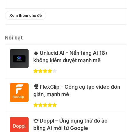
31 Thg 07 2026
Xem thêm chủ đề
💃 Tạo video AI nhảy múa với Google
Flow Motion Control
31 Thg 07 2026
Nổi bật
🔥 Unlucid AI – Nền tảng AI 18+
🐈 Nhận miễn phí 30 video AI + 100
không kiểm duyệt mạnh mẽ
hình ảnh mỗi ngày với Dola.com
31 Thg 07 2026
🎁 Hướng dẫn nhận Google Plus 12
🎥 FlexClip – Công cụ tạo video đơn
tháng miễn phí
giản, mạnh mẽ
28 Thg 07 2026
Cảnh báo: Xuất hiện script và
👕 Doppl – Ứng dụng thử đồ ảo
hướng dẫn giả mạo giúp "mở khóa"
bằng AI mới từ Google