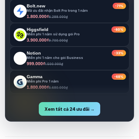
Mã ưu đãi nhận Bolt Pro trong 1 năm
1.800.000₫
6.288.000₫
Higgsfield
-60%
Miễn phí 1 năm sử dụng gói Pro
3.900.000₫
9.700.000₫
Notion
-33%
Miễn phí 1 năm cho gói Business
999.000₫
1.500.000₫
Gamma
-68%
Miễn phí Pro 1 năm
1.800.000₫
5.680.000₫
Lovable
-73%
Miễn phí Pro 1 năm
1.800.000₫
6.630.000₫
Xem tất cả 24 ưu đãi →