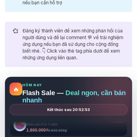
nếu bạn cần hỗ trợ
Bolt.new
-71%
Mã ưu đãi nhận Bolt Pro trong 1 năm
💞
1.800.000₫
Đăng ký thành viên để xem những phản hồi của
6.288.000₫
người dùng và để lại comment 💬 về trải nghiệm
Higgsfield
-60%
ứng dụng nếu bạn đã sử dụng cho cộng đồng
Miễn phí 1 năm sử dụng gói Pro
biết nhé. 👇 Click vào thẻ tag phía dưới để xem
3.900.000₫
9.700.000₫
những ứng dụng liên quan.
Notion
-33%
Miễn phí 1 năm cho gói Business
999.000₫
1.500.000₫
HÔM NAY
🔥
Gamma
-68%
Flash Sale —
Deal ngon, cần bán
Miễn phí Pro 1 năm
nhanh
1.800.000₫
5.680.000₫
Kết thúc sau
20:52:52
Lovable
-73%
Miễn phí Pro 1 năm
1.800.000₫
6.630.000₫
Bolt.new
-71%