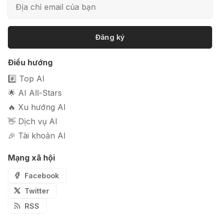
ảnh sản phẩm chuyên nghiệp
Đăng ký
🎭 FaceVary: Ứng dụng ghép mặt
Điều hướng
bằng AI miễn phí
#️⃣ Top AI
🌟 AI All-Stars
🔥 Xu hướng AI
👋 Dịch vụ AI
🎉 Tài khoản AI
Mạng xã hội
Facebook
Twitter
RSS