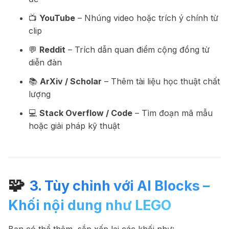
📺
YouTube
– Nhúng video hoặc trích ý chính từ
clip
💬
Reddit
– Trích dẫn quan điểm cộng đồng từ
diễn đàn
📚
ArXiv / Scholar
– Thêm tài liệu học thuật chất
lượng
💻
Stack Overflow / Code
– Tìm đoạn mã mẫu
hoặc giải pháp kỹ thuật
🧩
3. Tùy chỉnh với AI Blocks –
Khối nội dung như LEGO
Bạn có thể thêm, sắp xếp lại các khối như: