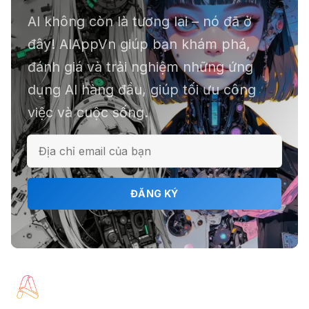
AI không còn là tương lai – nó đã ở
📕 Kimi AI - Ứng dụng tóm tắt hàng
đây! AIAppVn giúp bạn khám phá,
chục file dữ liệu
đánh giá và trải nghiệm những ứng
dụng AI hàng đầu, giúp tối ưu công
việc và cuộc sống.
ℹ️ Napkin AI - Biến văn bản thành
infographic
🎗️ Logomaster.ai: Thiết kế logo
ĐĂNG KÝ
chuyên nghiệp trong 5 phút
🔖 Elicit AI - Tăng tốc độ nghiên cứu
bài báo