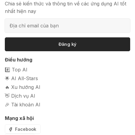
Chia sẻ kiến thức và thông tin về các ứng dụng AI tốt
nhất hiện nay
📦 Mokker - Ứng dụng chỉnh sửa
ảnh sản phẩm chuyên nghiệp
Đăng ký
🎭 FaceVary: Ứng dụng ghép mặt
Điều hướng
bằng AI miễn phí
#️⃣ Top AI
🌟 AI All-Stars
🔥 Xu hướng AI
👋 Dịch vụ AI
🎉 Tài khoản AI
Mạng xã hội
Facebook