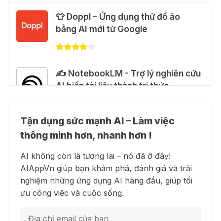
Cảnh báo: Xuất hiện script và
👕 Doppl – Ứng dụng thử đồ ảo
hướng dẫn giả mạo giúp "mở khóa"
bằng AI mới từ Google
Claude Max 20x miễn phí
27 Thg 07 2026
✍️ NotebookLM - Trợ lý nghiên cứu
🍎 Claude for Teachers – chương
AI biến tài liệu thành tri thức
trình miễn phí dành cho giáo viên
15 Thg 07 2026
Tận dụng sức mạnh AI – Làm việc
👗 Higgsfield AI – Biến ý tưởng
🎁 Hướng dẫn nhận ChatGPT
thông minh hơn, nhanh hơn !
thành phim chất lượng cao
Business miễn phí tháng
AI không còn là tương lai – nó đã ở đây!
đầu + 1.250 Codex Credits
AIAppVn giúp bạn khám phá, đánh giá và trải
12 Thg 07 2026
nghiệm những ứng dụng AI hàng đầu, giúp tối
💻 Blackbox AI - Trợ lý lập trình
ưu công việc và cuộc sống.
thông minh
♾️ Hướng dẫn reset Supergrok
credit vô hạn