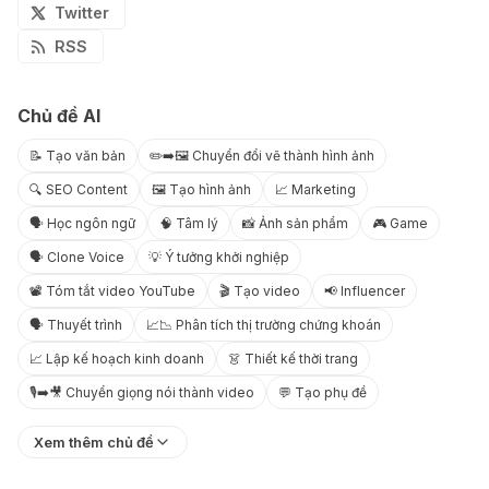
Twitter
RSS
Chủ đề AI
📝 Tạo văn bản
✏️➡️🖼️ Chuyển đổi vẽ thành hình ảnh
🔍 SEO Content
🖼️ Tạo hình ảnh
📈 Marketing
🗣️ Học ngôn ngữ
🧠 Tâm lý
📸 Ảnh sản phẩm
🎮 Game
🗣️ Clone Voice
💡 Ý tưởng khởi nghiệp
📽️ Tóm tắt video YouTube
🎬 Tạo video
📢 Influencer
🗣️ Thuyết trình
📈📉 Phân tích thị trường chứng khoán
📈 Lập kế hoạch kinh doanh
👗 Thiết kế thời trang
🎙️➡️🎥 Chuyển giọng nói thành video
💬 Tạo phụ đề
Xem thêm chủ đề