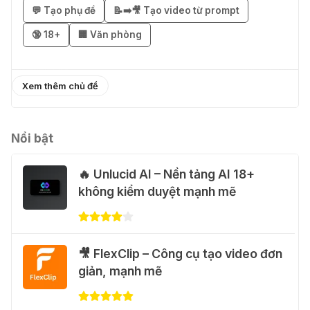
💬 Tạo phụ đề
📝➡️🎥 Tạo video từ prompt
🎁 Hướng dẫn nhận Capcut Pro 1
🔞 18+
🏢 Văn phòng
năm miễn phí
31 Thg 07 2026
Xem thêm chủ đề
💃 Tạo video AI nhảy múa với Google
Flow Motion Control
31 Thg 07 2026
Nổi bật
🔥 Unlucid AI – Nền tảng AI 18+
🐈 Nhận miễn phí 30 video AI + 100
không kiểm duyệt mạnh mẽ
hình ảnh mỗi ngày với Dola.com
31 Thg 07 2026
🎁 Hướng dẫn nhận Google Plus 12
🎥 FlexClip – Công cụ tạo video đơn
tháng miễn phí
giản, mạnh mẽ
28 Thg 07 2026