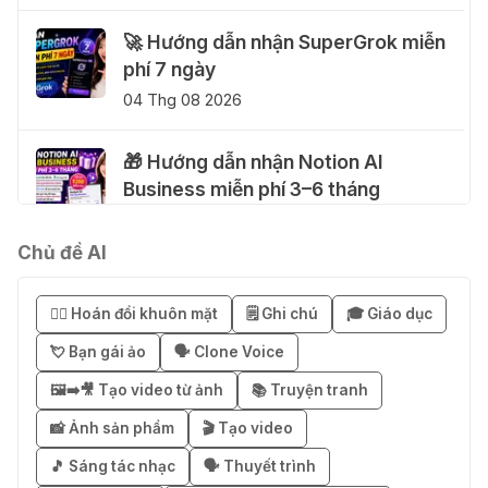
🚀 Hướng dẫn nhận SuperGrok miễn
phí 7 ngày
04 Thg 08 2026
🎁 Hướng dẫn nhận Notion AI
Business miễn phí 3–6 tháng
03 Thg 08 2026
Chủ đề AI
🎁 Mẹo nhận 1 tháng ChatGPT Plus
miễn phí bằng VPN Mexico
😶‍🌫️ Hoán đổi khuôn mặt
🗒️ Ghi chú
🎓 Giáo dục
02 Thg 08 2026
💘 Bạn gái ảo
🗣️ Clone Voice
🖼️➡️🎥 Tạo video từ ảnh
📚 Truyện tranh
֎ Cách nhận ChatGPT Go 12 tháng
miễn phí
📸 Ảnh sản phẩm
🎬 Tạo video
01 Thg 08 2026
🎵 Sáng tác nhạc
🗣️ Thuyết trình