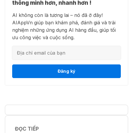
🍎 Claude for Teachers – chương
thông minh hơn, nhanh hơn !
thành phim chất lượng cao
trình miễn phí dành cho giáo viên
AI không còn là tương lai – nó đã ở đây!
15 Thg 07 2026
AIAppVn giúp bạn khám phá, đánh giá và trải
nghiệm những ứng dụng AI hàng đầu, giúp tối
💻 Blackbox AI - Trợ lý lập trình
🎁 Hướng dẫn nhận ChatGPT
ưu công việc và cuộc sống.
thông minh
Business miễn phí tháng
đầu + 1.250 Codex Credits
12 Thg 07 2026
👋 Motion AI - Tự động hoá lịch
Đăng ký
♾️ Hướng dẫn reset Supergrok
trình công việc
credit vô hạn
11 Thg 07 2026
💎 Canva AI - Sáng tạo toàn diện
🎵 Công cụ giúp "lách luật" bản
quyền của Suno và Udio
05 Thg 07 2026
ĐỌC TIẾP
👨‍💻 Firebase Studio - Xây dựng