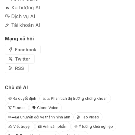
🔥 Xu hướng AI
👋 Dịch vụ AI
🎉 Tài khoản AI
Mạng xã hội
Facebook
Twitter
RSS
Chủ đề AI
🧭 Ra quyết định
📈📉 Phân tích thị trường chứng khoán
🏋️ Fitness
🗣️ Clone Voice
✏️➡️🖼️ Chuyển đổi vẽ thành hình ảnh
🎬 Tạo video
✍️ Viết truyện
📸 Ảnh sản phẩm
💡 Ý tưởng khởi nghiệp