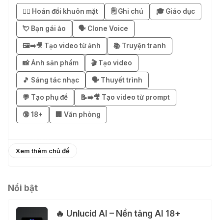
Business miễn phí 3–6 tháng
😶‍🌫️ Hoán đổi khuôn mặt
🗒️ Ghi chú
🎓 Giáo dục
03 Thg 08 2026
💘 Bạn gái ảo
🗣️ Clone Voice
🖼️➡️🎥 Tạo video từ ảnh
📚 Truyện tranh
🎁 Mẹo nhận 1 tháng ChatGPT Plus
miễn phí bằng VPN Mexico
📸 Ảnh sản phẩm
🎬 Tạo video
02 Thg 08 2026
🎵 Sáng tác nhạc
🗣️ Thuyết trình
💬 Tạo phụ đề
📝➡️🎥 Tạo video từ prompt
֎ Cách nhận ChatGPT Go 12 tháng
🔞 18+
🏢 Văn phòng
miễn phí
01 Thg 08 2026
Xem thêm chủ đề
🎁 Hướng dẫn nhận Capcut Pro 1
năm miễn phí
31 Thg 07 2026
Nổi bật
🔥 Unlucid AI – Nền tảng AI 18+
💃 Tạo video AI nhảy múa với Google