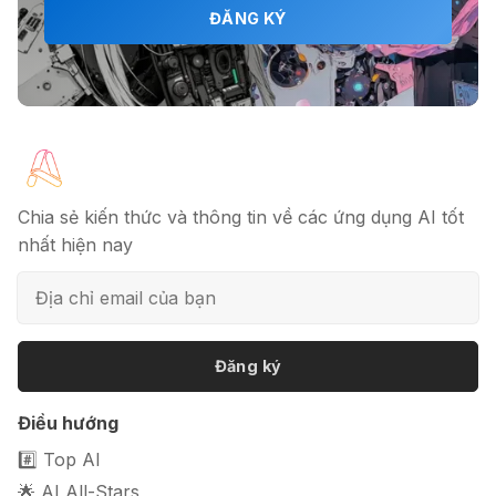
🎗️ Logomaster.ai: Thiết kế logo
ĐĂNG KÝ
chuyên nghiệp trong 5 phút
🔖 Elicit AI - Tăng tốc độ nghiên cứu
bài báo
Chia sẻ kiến thức và thông tin về các ứng dụng AI tốt
nhất hiện nay
📦 Mokker - Ứng dụng chỉnh sửa
ảnh sản phẩm chuyên nghiệp
Đăng ký
🎭 FaceVary: Ứng dụng ghép mặt
Điều hướng
bằng AI miễn phí
#️⃣ Top AI
🌟 AI All-Stars