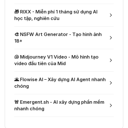
ứng dụng toàn diện
👗 Tạo video thử đồ thời trang chỉ
🎁 RIXX - Miễn phí 1 tháng sử dụng AI
với một prompt
học tập, nghiên cứu
04 Thg 07 2026
🤙 Lindy AI: Tự động hóa thông
🎨 NSFW Art Generator - Tạo hình ảnh
minh
🚀 Một GitHub Repository tổng hợp
18+
gần như mọi API AI miễn phí
04 Thg 07 2026
🐚 Midjourney V1 Video - Mô hình tạo
🌟 Augment AI Agent - Trợ thủ đắc
video đầu tiên của Mid
🎁 Mẹo nhận thêm 1 tháng ChatGPT
lực cho lập trình viên
Plus miễn phí
🌋 Flowise AI – Xây dựng AI Agent nhanh
03 Thg 07 2026
chóng
🎙️ Notta.ai – Giải pháp chuyển file
🎁 Nhận miễn phí DeepSeek V4 Pro
🚨 Emergent.sh - AI xây dựng phần mềm
ghi âm thành văn bản
và Claude Opus 4.8 trên Merlin AI
nhanh chóng
21 Thg 06 2026