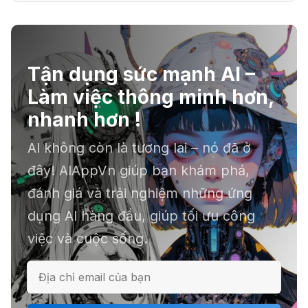
🔞 Aichattings - Ứng dụng tạo ảnh
anime 18+
Tận dụng sức mạnh AI –
☣️ Proxy by Convergence - AI
Làm việc thông minh hơn,
agent tự động hoá
nhanh hơn !
AI không còn là tương lai – nó đã ở
📕 Kimi AI - Ứng dụng tóm tắt hàng
đây! AIAppVn giúp bạn khám phá,
chục file dữ liệu
đánh giá và trải nghiệm những ứng
dụng AI hàng đầu, giúp tối ưu công
việc và cuộc sống.
ℹ️ Napkin AI - Biến văn bản thành
infographic