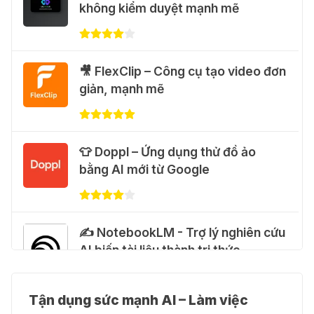
không kiểm duyệt mạnh mẽ
Flow Motion Control
31 Thg 07 2026
🐈 Nhận miễn phí 30 video AI + 100
🎥 FlexClip – Công cụ tạo video đơn
hình ảnh mỗi ngày với Dola.com
giản, mạnh mẽ
31 Thg 07 2026
🎁 Hướng dẫn nhận Google Plus 12
👕 Doppl – Ứng dụng thử đồ ảo
tháng miễn phí
bằng AI mới từ Google
28 Thg 07 2026
Cảnh báo: Xuất hiện script và
✍️ NotebookLM - Trợ lý nghiên cứu
hướng dẫn giả mạo giúp "mở khóa"
AI biến tài liệu thành tri thức
Claude Max 20x miễn phí
27 Thg 07 2026
Tận dụng sức mạnh AI – Làm việc
👗 Higgsfield AI – Biến ý tưởng