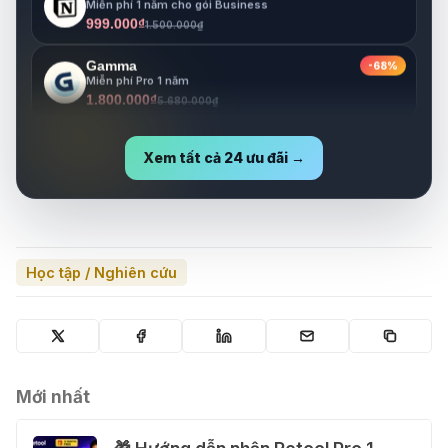
999.000₫
1.500.000₫
Gamma
-68%
Miễn phí Pro 1 năm
1.800.000₫
5.680.000₫
Lovable
-73%
Miễn phí Pro 1 năm
Xem tất cả 24 ưu đãi →
1.800.000₫
6.630.000₫
Học tập / Nghiên cứu
Mới nhất