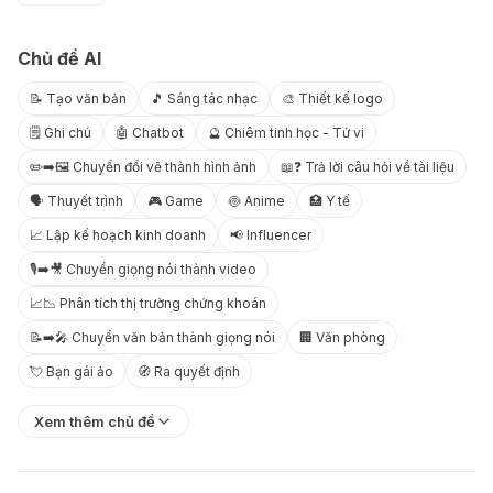
Chủ đề AI
📝 Tạo văn bản
🎵 Sáng tác nhạc
🎨 Thiết kế logo
🗒️ Ghi chú
🤖 Chatbot
🔮 Chiêm tinh học - Tử vi
✏️➡️🖼️ Chuyển đổi vẽ thành hình ảnh
📖❓ Trả lời câu hỏi về tài liệu
🗣️ Thuyết trình
🎮 Game
🍥 Anime
🏥 Y tế
📈 Lập kế hoạch kinh doanh
📢 Influencer
🎙️➡️🎥 Chuyển giọng nói thành video
📈📉 Phân tích thị trường chứng khoán
📝➡️🎤 Chuyển văn bản thành giọng nói
🏢 Văn phòng
💘 Bạn gái ảo
🧭 Ra quyết định
Xem thêm chủ đề