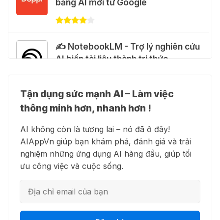
bằng AI mới từ Google
Claude Max 20x miễn phí
27 Thg 07 2026
✍️ NotebookLM - Trợ lý nghiên cứu
🍎 Claude for Teachers – chương
AI biến tài liệu thành tri thức
trình miễn phí dành cho giáo viên
15 Thg 07 2026
Tận dụng sức mạnh AI – Làm việc
👗 Higgsfield AI – Biến ý tưởng
🎁 Hướng dẫn nhận ChatGPT
thông minh hơn, nhanh hơn !
thành phim chất lượng cao
Business miễn phí tháng
AI không còn là tương lai – nó đã ở đây!
đầu + 1.250 Codex Credits
AIAppVn giúp bạn khám phá, đánh giá và trải
12 Thg 07 2026
nghiệm những ứng dụng AI hàng đầu, giúp tối
💻 Blackbox AI - Trợ lý lập trình
ưu công việc và cuộc sống.
thông minh
♾️ Hướng dẫn reset Supergrok
credit vô hạn
11 Thg 07 2026
👋 Motion AI - Tự động hoá lịch