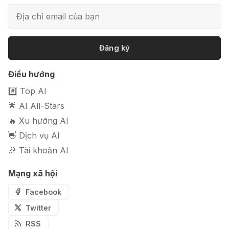
📦 Mokker - Ứng dụng chỉnh sửa
ảnh sản phẩm chuyên nghiệp
Đăng ký
🎭 FaceVary: Ứng dụng ghép mặt
Điều hướng
bằng AI miễn phí
#️⃣ Top AI
🌟 AI All-Stars
🔥 Xu hướng AI
👋 Dịch vụ AI
🎉 Tài khoản AI
Mạng xã hội
Facebook
Twitter
RSS