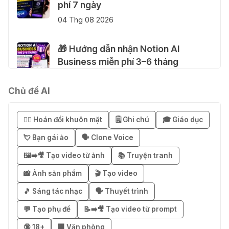
phí 7 ngày
04 Thg 08 2026
🎁 Hướng dẫn nhận Notion AI
Business miễn phí 3–6 tháng
03 Thg 08 2026
Chủ đề AI
🎁 Mẹo nhận 1 tháng ChatGPT Plus
miễn phí bằng VPN Mexico
😶‍🌫️ Hoán đổi khuôn mặt
🗒️ Ghi chú
🎓 Giáo dục
02 Thg 08 2026
💘 Bạn gái ảo
🗣️ Clone Voice
🖼️➡️🎥 Tạo video từ ảnh
📚 Truyện tranh
֎ Cách nhận ChatGPT Go 12 tháng
miễn phí
📸 Ảnh sản phẩm
🎬 Tạo video
01 Thg 08 2026
🎵 Sáng tác nhạc
🗣️ Thuyết trình
💬 Tạo phụ đề
📝➡️🎥 Tạo video từ prompt
🎁 Hướng dẫn nhận Capcut Pro 1
🔞 18+
🏢 Văn phòng