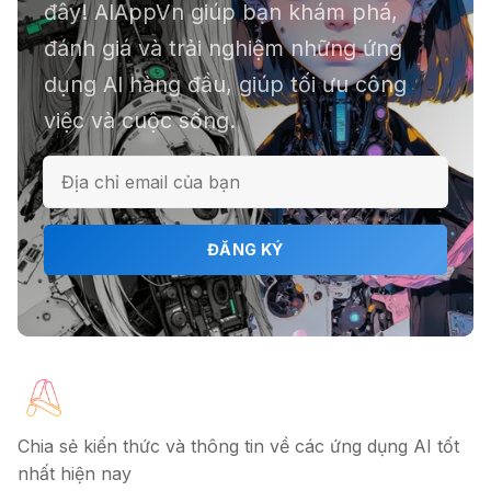
đây! AIAppVn giúp bạn khám phá,
chục file dữ liệu
đánh giá và trải nghiệm những ứng
dụng AI hàng đầu, giúp tối ưu công
việc và cuộc sống.
ℹ️ Napkin AI - Biến văn bản thành
infographic
🎗️ Logomaster.ai: Thiết kế logo
ĐĂNG KÝ
chuyên nghiệp trong 5 phút
🔖 Elicit AI - Tăng tốc độ nghiên cứu
bài báo
Chia sẻ kiến thức và thông tin về các ứng dụng AI tốt
nhất hiện nay