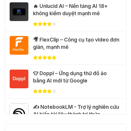
🔥 Unlucid AI – Nền tảng AI 18+
💃 Tạo video AI nhảy múa với Google
không kiểm duyệt mạnh mẽ
Flow Motion Control
31 Thg 07 2026
🐈 Nhận miễn phí 30 video AI + 100
🎥 FlexClip – Công cụ tạo video đơn
hình ảnh mỗi ngày với Dola.com
giản, mạnh mẽ
31 Thg 07 2026
🎁 Hướng dẫn nhận Google Plus 12
👕 Doppl – Ứng dụng thử đồ ảo
tháng miễn phí
bằng AI mới từ Google
28 Thg 07 2026
Cảnh báo: Xuất hiện script và
✍️ NotebookLM - Trợ lý nghiên cứu
hướng dẫn giả mạo giúp "mở khóa"
AI biến tài liệu thành tri thức
Claude Max 20x miễn phí
27 Thg 07 2026