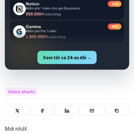
999.000₫
1.500.000₫
Gamma
-68%
Miễn phí Pro 1 năm
1.800.000₫
5.680.000₫
Lovable
-73%
Miễn phí Pro 1 năm
1.800.000₫
6.630.000₫
Xem tất cả 24 ưu đãi →
Video shorts
Mới nhất