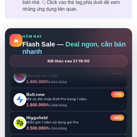
3.500.000₫
9.700.000₫
biết nhé. 👇 Click vào thẻ tag phía dưới để xem
những ứng dụng liên quan.
Notion
-33%
Miễn phí 1 năm cho gói Business
999.000₫
1.500.000₫
Gamma
HÔM NAY
-68%
🔥
Miễn phí Pro 1 năm
Flash Sale —
Deal ngon, cần bán
1.800.000₫
5.680.000₫
nhanh
Lovable
-73%
Kết thúc sau
21:18:57
Miễn phí Pro 1 năm
1.800.000₫
6.630.000₫
Bolt.new
-71%
Mã ưu đãi nhận Bolt Pro trong 1 năm
1.800.000₫
6.288.000₫
Higgsfield
-64%
Miễn phí 1 năm sử dụng gói Pro
3.500.000₫
9.700.000₫
Notion
-33%
Miễn phí 1 năm cho gói Business