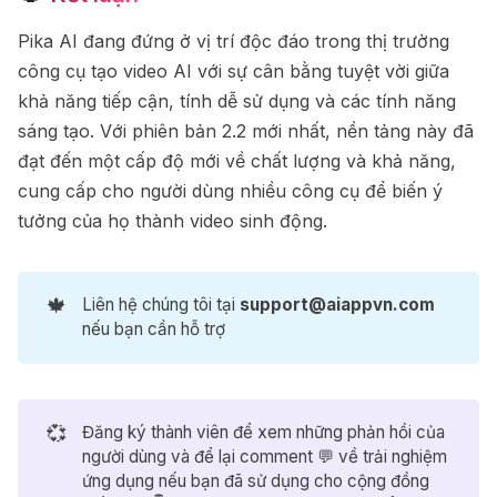
Pika AI đang đứng ở vị trí độc đáo trong thị trường
công cụ tạo video AI với sự cân bằng tuyệt vời giữa
khả năng tiếp cận, tính dễ sử dụng và các tính năng
sáng tạo. Với phiên bản 2.2 mới nhất, nền tảng này đã
đạt đến một cấp độ mới về chất lượng và khả năng,
cung cấp cho người dùng nhiều công cụ để biến ý
tưởng của họ thành video sinh động.
🍁
Liên hệ chúng tôi tại
support@aiappvn.com
nếu bạn cần hỗ trợ
Bolt.new
-71%
Mã ưu đãi nhận Bolt Pro trong 1 năm
1.800.000₫
6.288.000₫
💞
Đăng ký thành viên để xem những phản hồi của
người dùng và để lại comment 💬 về trải nghiệm
Higgsfield
-64%
ứng dụng nếu bạn đã sử dụng cho cộng đồng
Miễn phí 1 năm sử dụng gói Pro