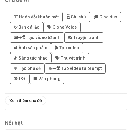
Chủ đề AI
🎁 Hướng dẫn nhận Notion AI
Business miễn phí 3–6 tháng
😶‍🌫️ Hoán đổi khuôn mặt
🗒️ Ghi chú
🎓 Giáo dục
03 Thg 08 2026
💘 Bạn gái ảo
🗣️ Clone Voice
🖼️➡️🎥 Tạo video từ ảnh
📚 Truyện tranh
🎁 Mẹo nhận 1 tháng ChatGPT Plus
miễn phí bằng VPN Mexico
📸 Ảnh sản phẩm
🎬 Tạo video
02 Thg 08 2026
🎵 Sáng tác nhạc
🗣️ Thuyết trình
💬 Tạo phụ đề
📝➡️🎥 Tạo video từ prompt
֎ Cách nhận ChatGPT Go 12 tháng
🔞 18+
🏢 Văn phòng
miễn phí
01 Thg 08 2026
Xem thêm chủ đề
🎁 Hướng dẫn nhận Capcut Pro 1
năm miễn phí
31 Thg 07 2026
Nổi bật