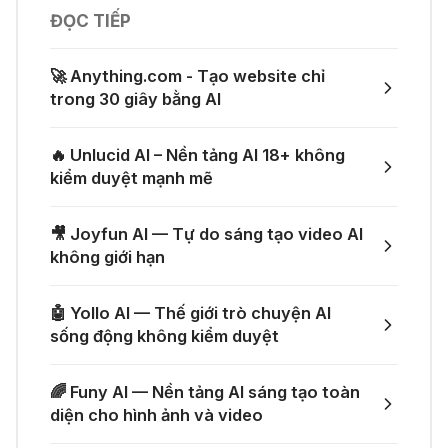
05 Thg 07 2026
ĐỌC TIẾP
👨‍💻 Firebase Studio - Xây dựng
ứng dụng toàn diện
👗 Tạo video thử đồ thời trang chỉ
🚀 Anything.com - Tạo website chỉ
với một prompt
trong 30 giây bằng AI
04 Thg 07 2026
🤙 Lindy AI: Tự động hóa thông
🔥 Unlucid AI – Nền tảng AI 18+ không
minh
🚀 Một GitHub Repository tổng hợp
kiểm duyệt mạnh mẽ
gần như mọi API AI miễn phí
04 Thg 07 2026
🎥 Joyfun AI — Tự do sáng tạo video AI
🌟 Augment AI Agent - Trợ thủ đắc
không giới hạn
🎁 Mẹo nhận thêm 1 tháng ChatGPT
lực cho lập trình viên
Plus miễn phí
🤖 Yollo AI — Thế giới trò chuyện AI
03 Thg 07 2026
sống động không kiểm duyệt
🎙️ Notta.ai – Giải pháp chuyển file
🎁 Nhận miễn phí DeepSeek V4 Pro
🌈 Funy AI — Nền tảng AI sáng tạo toàn
ghi âm thành văn bản
và Claude Opus 4.8 trên Merlin AI
diện cho hình ảnh và video
21 Thg 06 2026