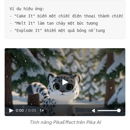
Ví dụ hiệu ứng:

- "Cake It" biến một chiếc điện thoại thành chiếc bá
- "Melt It" làm tan chảy một bức tượng

0:00
/
0:05
1×
Tính năng PikaEffect trên Pika AI