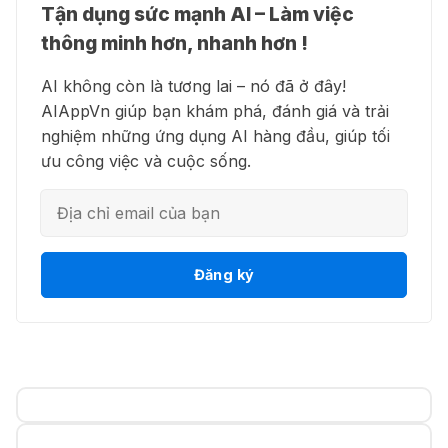
Tận dụng sức mạnh AI – Làm việc
👗 Higgsfield AI – Biến ý tưởng
🍎 Claude for Teachers – chương
thông minh hơn, nhanh hơn !
thành phim chất lượng cao
trình miễn phí dành cho giáo viên
AI không còn là tương lai – nó đã ở đây!
15 Thg 07 2026
AIAppVn giúp bạn khám phá, đánh giá và trải
nghiệm những ứng dụng AI hàng đầu, giúp tối
💻 Blackbox AI - Trợ lý lập trình
🎁 Hướng dẫn nhận ChatGPT
ưu công việc và cuộc sống.
thông minh
Business miễn phí tháng
đầu + 1.250 Codex Credits
12 Thg 07 2026
👋 Motion AI - Tự động hoá lịch
Đăng ký
♾️ Hướng dẫn reset Supergrok
trình công việc
credit vô hạn
11 Thg 07 2026
💎 Canva AI - Sáng tạo toàn diện
🎵 Công cụ giúp "lách luật" bản
quyền của Suno và Udio