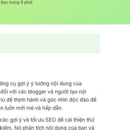
Đọc trong 9 phút
ng cụ gợi ý ý tưởng nội dung của
đối với các blogger và người tạo nội
hủ đề thịnh hành và góc nhìn độc đáo để
n luôn mới mẻ và hấp dẫn.
ác gợi ý và tối ưu SEO để cải thiện thứ
 kiếm. Nó phân tích nội dung của bạn và