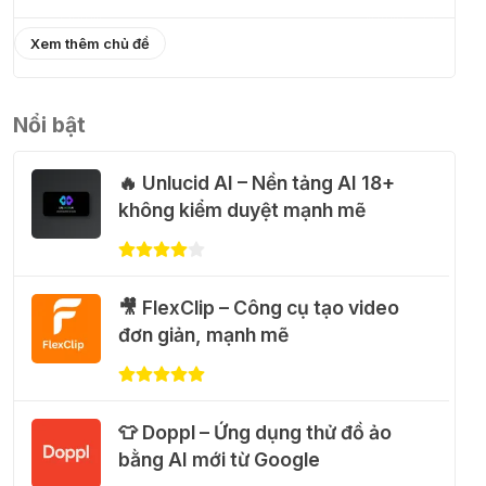
01 Thg 08 2026
Xem thêm chủ đề
🎁 Hướng dẫn nhận Capcut Pro 1
năm miễn phí
Nổi bật
31 Thg 07 2026
🔥 Unlucid AI – Nền tảng AI 18+
💃 Tạo video AI nhảy múa với
không kiểm duyệt mạnh mẽ
Google Flow Motion Control
31 Thg 07 2026
🎥 FlexClip – Công cụ tạo video
🐈 Nhận miễn phí 30 video AI + 100
đơn giản, mạnh mẽ
hình ảnh mỗi ngày với Dola.com
31 Thg 07 2026
👕 Doppl – Ứng dụng thử đồ ảo
🎁 Hướng dẫn nhận Google Plus 12
bằng AI mới từ Google
tháng miễn phí