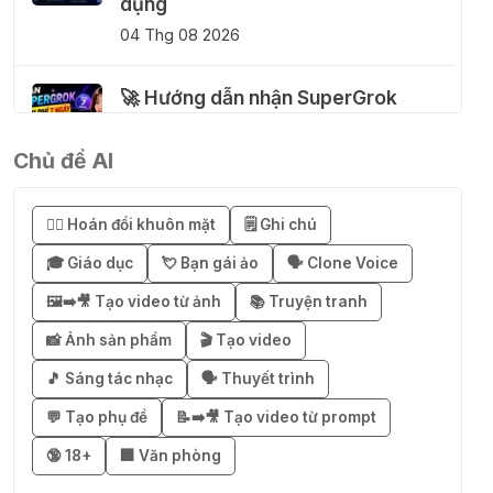
dụng
04 Thg 08 2026
🚀 Hướng dẫn nhận SuperGrok
miễn phí 7 ngày
04 Thg 08 2026
Chủ đề AI
🎁 Hướng dẫn nhận Notion AI
😶‍🌫️ Hoán đổi khuôn mặt
🗒️ Ghi chú
Business miễn phí 3–6 tháng
🎓 Giáo dục
💘 Bạn gái ảo
🗣️ Clone Voice
03 Thg 08 2026
🖼️➡️🎥 Tạo video từ ảnh
📚 Truyện tranh
🎁 Mẹo nhận 1 tháng ChatGPT Plus
📸 Ảnh sản phẩm
🎬 Tạo video
miễn phí bằng VPN Mexico
🎵 Sáng tác nhạc
🗣️ Thuyết trình
02 Thg 08 2026
💬 Tạo phụ đề
📝➡️🎥 Tạo video từ prompt
🔞 18+
🏢 Văn phòng
֎ Cách nhận ChatGPT Go 12 tháng
miễn phí