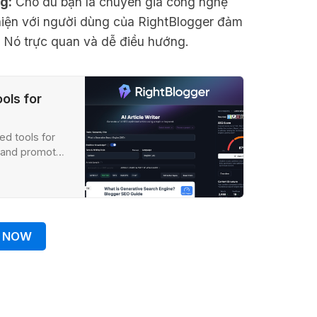
g:
Cho dù bạn là chuyên gia công nghệ
thiện với người dùng của RightBlogger đảm
. Nó trực quan và dễ điều hướng.
ols for
ed tools for
, and promote
 NOW