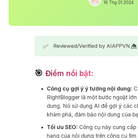
16 Thg 01 2024
✅
Reviewed/Verified by AIAPPVN 👁️⃤
🎯
Điểm nổi bật:
Công cụ gợi ý ý tưởng nội dung:
Cô
RightBlogger là một bước ngoặt lớn 
dung. Nó sử dụng AI để gợi ý các c
khám phá, đảm bảo nội dung của bạ
Tối ưu SEO:
Công cụ này cung cấp c
hạng của nội dung trên công cụ tìm