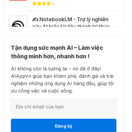
28 Thg 07 2026
✍️ NotebookLM - Trợ lý nghiên
Cảnh báo: Xuất hiện script và
cứu AI biến tài liệu thành tri thức
hướng dẫn giả mạo giúp "mở
khóa" Claude Max 20x miễn phí
27 Thg 07 2026
Tận dụng sức mạnh AI – Làm việc
👗 Higgsfield AI – Biến ý tưởng
thông minh hơn, nhanh hơn !
thành phim chất lượng cao
🍎 Claude for Teachers – chương
AI không còn là tương lai – nó đã ở đây!
trình miễn phí dành cho giáo viên
AIAppVn giúp bạn khám phá, đánh giá và trải
15 Thg 07 2026
nghiệm những ứng dụng AI hàng đầu, giúp tối
💻 Blackbox AI - Trợ lý lập trình
ưu công việc và cuộc sống.
thông minh
🎁 Hướng dẫn nhận ChatGPT
Business miễn phí tháng
đầu + 1.250 Codex Credits
12 Thg 07 2026
👋 Motion AI - Tự động hoá lịch
Đăng ký
trình công việc