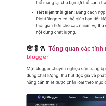
thể mang lại cho bạn lợi thế cạnh tr
Tiết kiệm thời gian:
Bằng cách hợp l
RightBlogger có thể giúp bạn tiết ki
thời gian hơn cho các nhiệm vụ thủ 
nội dung chất lượng.
🪬💈⚗
️ Tổng quan các tính
blogger
Một blogger chuyên nghiệp cần trang bị 
dung chất lượng, thu hút độc giả và phát 
năng cần thiết được phân loại theo mục đ