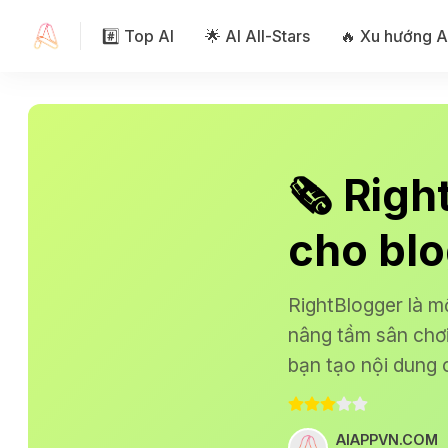
#️⃣ Top AI
🌟 AI All-Stars
🔥 Xu hướng A
🗞 Righ
cho bl
RightBlogger là m
nâng tầm sân chơi
bạn tạo nội dung 
AIAPPVN.COM