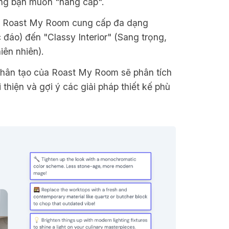
òng bạn muốn "nâng cấp".
h: Roast My Room cung cấp đa dạng
 đáo) đến "Classy Interior" (Sang trọng,
iên nhiên).
 nhân tạo của Roast My Room sẽ phân tích
thiện và gợi ý các giải pháp thiết kế phù