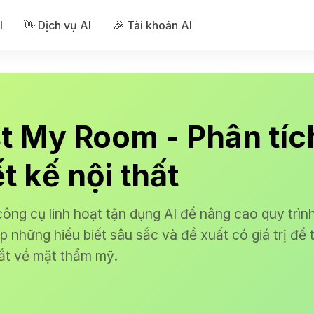
I
👋 Dịch vụ AI
🎉 Tài khoản AI
st My Room - Phân tíc
t kế nội thất
ông cụ linh hoạt tận dụng AI để nâng cao quy trình 
p những hiểu biết sâu sắc và đề xuất có giá trị để
ắt về mặt thẩm mỹ.