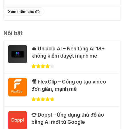
01 Thg 08 2026
Xem thêm chủ đề
🎁 Hướng dẫn nhận Capcut Pro 1
năm miễn phí
Nổi bật
31 Thg 07 2026
🔥 Unlucid AI – Nền tảng AI 18+
💃 Tạo video AI nhảy múa với
không kiểm duyệt mạnh mẽ
Google Flow Motion Control
31 Thg 07 2026
🎥 FlexClip – Công cụ tạo video
🐈 Nhận miễn phí 30 video AI + 100
đơn giản, mạnh mẽ
hình ảnh mỗi ngày với Dola.com
31 Thg 07 2026
👕 Doppl – Ứng dụng thử đồ ảo
🎁 Hướng dẫn nhận Google Plus 12
bằng AI mới từ Google
tháng miễn phí