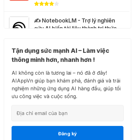
28 Thg 07 2026
✍️ NotebookLM - Trợ lý nghiên
Cảnh báo: Xuất hiện script và
cứu AI biến tài liệu thành tri thức
hướng dẫn giả mạo giúp "mở
khóa" Claude Max 20x miễn phí
27 Thg 07 2026
Tận dụng sức mạnh AI – Làm việc
👗 Higgsfield AI – Biến ý tưởng
thông minh hơn, nhanh hơn !
thành phim chất lượng cao
🍎 Claude for Teachers – chương
AI không còn là tương lai – nó đã ở đây!
trình miễn phí dành cho giáo viên
AIAppVn giúp bạn khám phá, đánh giá và trải
15 Thg 07 2026
nghiệm những ứng dụng AI hàng đầu, giúp tối
💻 Blackbox AI - Trợ lý lập trình
ưu công việc và cuộc sống.
thông minh
🎁 Hướng dẫn nhận ChatGPT
Business miễn phí tháng
đầu + 1.250 Codex Credits
12 Thg 07 2026
👋 Motion AI - Tự động hoá lịch
Đăng ký
trình công việc