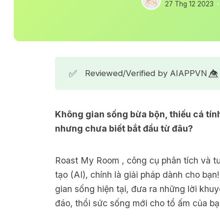
27 Thg 12 2023
✅
Reviewed/Verified by AIAPPVN 👁️⃤
Không gian sống bừa bộn, thiếu cá tính
nhưng chưa biết bắt đầu từ đâu?
Roast My Room , công cụ phân tích và tư 
tạo (AI), chính là giải pháp dành cho b
gian sống hiện tại, đưa ra những lời khu
đáo, thổi sức sống mới cho tổ ấm của bạ