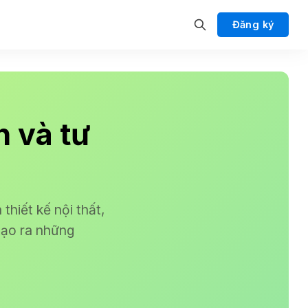
Đăng ký
h và tư
thiết kế nội thất,
 tạo ra những