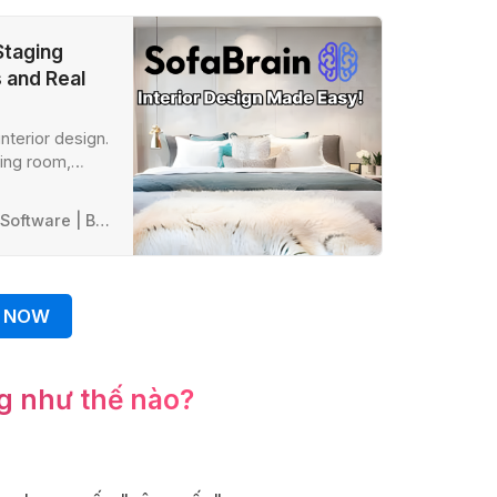
Staging
s and Real
nterior design.
iving room,
 Design app
AI Interior Design App| Virtual Home Staging Software | Best for Interior Designers and Real Estate Agents
 NOW
g như thế nào?