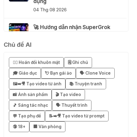
dụng
04 Thg 08 2026
🚀 Hướng dẫn nhận SuperGrok
miễn phí 7 ngày
04 Thg 08 2026
Chủ đề AI
🎁 Hướng dẫn nhận Notion AI
😶‍🌫️ Hoán đổi khuôn mặt
🗒️ Ghi chú
Business miễn phí 3–6 tháng
🎓 Giáo dục
💘 Bạn gái ảo
🗣️ Clone Voice
03 Thg 08 2026
🖼️➡️🎥 Tạo video từ ảnh
📚 Truyện tranh
🎁 Mẹo nhận 1 tháng ChatGPT Plus
📸 Ảnh sản phẩm
🎬 Tạo video
miễn phí bằng VPN Mexico
🎵 Sáng tác nhạc
🗣️ Thuyết trình
02 Thg 08 2026
💬 Tạo phụ đề
📝➡️🎥 Tạo video từ prompt
🔞 18+
🏢 Văn phòng
֎ Cách nhận ChatGPT Go 12 tháng
miễn phí