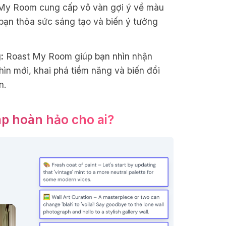
My Room cung cấp vô vàn gợi ý về màu
úp bạn thỏa sức sáng tạo và biến ý tưởng
:
Roast My Room giúp bạn nhìn nhận
hìn mới, khai phá tiềm năng và biến đổi
n.
áp hoàn hảo cho ai?