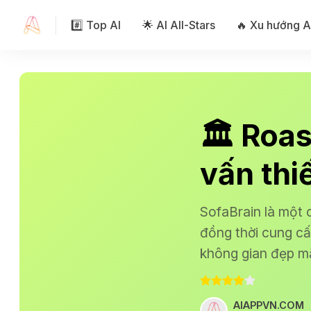
#️⃣ Top AI
🌟 AI All-Stars
🔥 Xu hướng A
🏛️ Roa
vấn thiế
SofaBrain là một c
đồng thời cung cấ
không gian đẹp m
AIAPPVN.COM