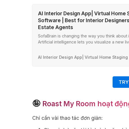
AI Interior Design App| Virtual Home 
Software | Best for Interior Designer
Estate Agents
SofaBrain is changing the way you think about i
Artificial intelligence lets you visualize a new l
kitchen and more with our AI powered Interior
and staging simulator.
TRY
🤪
Roast My Room hoạt độn
Chỉ cần vài thao tác đơn giản: