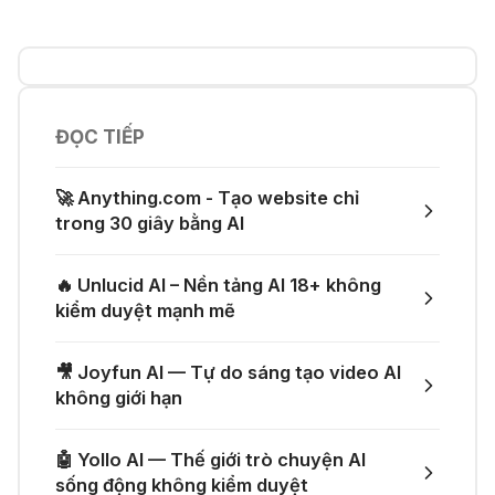
💎 Canva AI - Sáng tạo toàn diện
🎵 Công cụ giúp "lách luật" bản
quyền của Suno và Udio
05 Thg 07 2026
ĐỌC TIẾP
👨‍💻 Firebase Studio - Xây dựng
ứng dụng toàn diện
👗 Tạo video thử đồ thời trang chỉ
🚀 Anything.com - Tạo website chỉ
với một prompt
trong 30 giây bằng AI
04 Thg 07 2026
🤙 Lindy AI: Tự động hóa thông
🔥 Unlucid AI – Nền tảng AI 18+ không
minh
🚀 Một GitHub Repository tổng hợp
kiểm duyệt mạnh mẽ
gần như mọi API AI miễn phí
04 Thg 07 2026
🎥 Joyfun AI — Tự do sáng tạo video AI
🌟 Augment AI Agent - Trợ thủ đắc
không giới hạn
🎁 Mẹo nhận thêm 1 tháng ChatGPT
lực cho lập trình viên
Plus miễn phí
🤖 Yollo AI — Thế giới trò chuyện AI
03 Thg 07 2026
sống động không kiểm duyệt