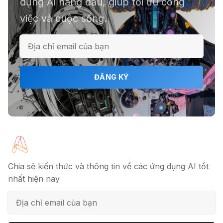
dụng AI hàng đầu, giúp tối ưu công
việc và cuộc sống.
ℹ️ Napkin AI - Biến văn bản thành
infographic
🎗️ Logomaster.ai: Thiết kế logo
ĐĂNG KÝ
chuyên nghiệp trong 5 phút
🔖 Elicit AI - Tăng tốc độ nghiên cứu
bài báo
Chia sẻ kiến thức và thông tin về các ứng dụng AI tốt
nhất hiện nay
📦 Mokker - Ứng dụng chỉnh sửa
ảnh sản phẩm chuyên nghiệp