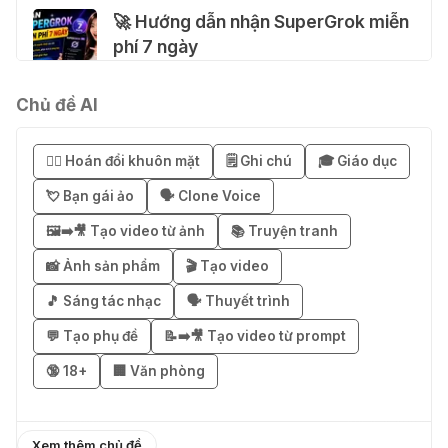
🚀 Hướng dẫn nhận SuperGrok miễn
phí 7 ngày
04 Thg 08 2026
Chủ đề AI
🎁 Hướng dẫn nhận Notion AI
Business miễn phí 3–6 tháng
😶‍🌫️ Hoán đổi khuôn mặt
🗒️ Ghi chú
🎓 Giáo dục
03 Thg 08 2026
💘 Bạn gái ảo
🗣️ Clone Voice
🖼️➡️🎥 Tạo video từ ảnh
📚 Truyện tranh
🎁 Mẹo nhận 1 tháng ChatGPT Plus
miễn phí bằng VPN Mexico
📸 Ảnh sản phẩm
🎬 Tạo video
02 Thg 08 2026
🎵 Sáng tác nhạc
🗣️ Thuyết trình
💬 Tạo phụ đề
📝➡️🎥 Tạo video từ prompt
֎ Cách nhận ChatGPT Go 12 tháng
🔞 18+
🏢 Văn phòng
miễn phí
01 Thg 08 2026
Xem thêm chủ đề