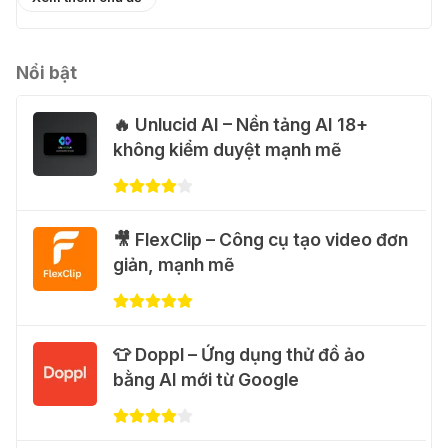
🎁 Hướng dẫn nhận Capcut Pro 1
năm miễn phí
31 Thg 07 2026
Nổi bật
🔥 Unlucid AI – Nền tảng AI 18+
💃 Tạo video AI nhảy múa với Google
không kiểm duyệt mạnh mẽ
Flow Motion Control
31 Thg 07 2026
🐈 Nhận miễn phí 30 video AI + 100
🎥 FlexClip – Công cụ tạo video đơn
hình ảnh mỗi ngày với Dola.com
giản, mạnh mẽ
31 Thg 07 2026
🎁 Hướng dẫn nhận Google Plus 12
👕 Doppl – Ứng dụng thử đồ ảo
tháng miễn phí
bằng AI mới từ Google
28 Thg 07 2026