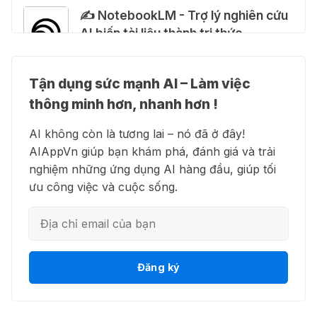
Cảnh báo: Xuất hiện script và
✍️ NotebookLM - Trợ lý nghiên cứu
hướng dẫn giả mạo giúp "mở khóa"
AI biến tài liệu thành tri thức
Claude Max 20x miễn phí
27 Thg 07 2026
Tận dụng sức mạnh AI – Làm việc
👗 Higgsfield AI – Biến ý tưởng
🍎 Claude for Teachers – chương
thông minh hơn, nhanh hơn !
thành phim chất lượng cao
trình miễn phí dành cho giáo viên
AI không còn là tương lai – nó đã ở đây!
15 Thg 07 2026
AIAppVn giúp bạn khám phá, đánh giá và trải
nghiệm những ứng dụng AI hàng đầu, giúp tối
💻 Blackbox AI - Trợ lý lập trình
🎁 Hướng dẫn nhận ChatGPT
ưu công việc và cuộc sống.
thông minh
Business miễn phí tháng
đầu + 1.250 Codex Credits
12 Thg 07 2026
👋 Motion AI - Tự động hoá lịch
Đăng ký
♾️ Hướng dẫn reset Supergrok
trình công việc
credit vô hạn
11 Thg 07 2026