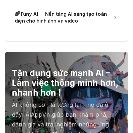
🎙️ Notta.ai – Giải pháp chuyển file
🎁 Nhận miễn phí DeepSeek V4 Pro
🌈 Funy AI — Nền tảng AI sáng tạo toàn
ghi âm thành văn bản
và Claude Opus 4.8 trên Merlin AI
diện cho hình ảnh và video
21 Thg 06 2026
🔞 Aichattings - Ứng dụng tạo ảnh
anime 18+
Tận dụng sức mạnh AI –
☣️ Proxy by Convergence - AI
Làm việc thông minh hơn,
agent tự động hoá
nhanh hơn !
AI không còn là tương lai – nó đã ở
📕 Kimi AI - Ứng dụng tóm tắt hàng
đây! AIAppVn giúp bạn khám phá,
chục file dữ liệu
đánh giá và trải nghiệm những ứng