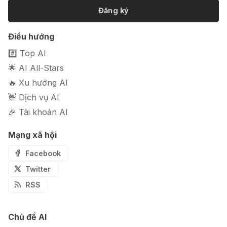
Đăng ký
🎭 FaceVary: Ứng dụng ghép mặt
Điều hướng
bằng AI miễn phí
#️⃣ Top AI
🌟 AI All-Stars
🔥 Xu hướng AI
👋 Dịch vụ AI
🎉 Tài khoản AI
Mạng xã hội
Facebook
Twitter
RSS
Chủ đề AI