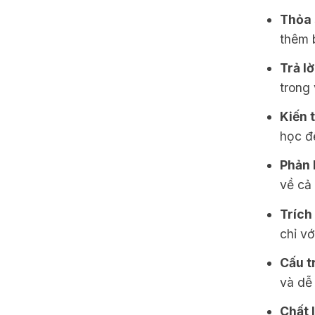
Thỏa 
thêm b
Trả lờ
trong 
Kiến 
học đế
Phản 
về cả 
Trích 
chỉ v
Cấu t
và dễ 
Chất 