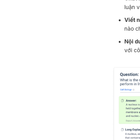
luận 
Viết 
nào ch
Nội d
với cô