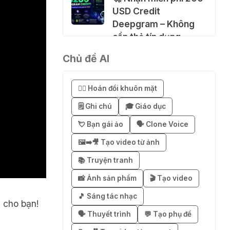
USD Credit
Deepgram – Không
cần thẻ tín dụng
04 Thg 08 2026
Chủ đề AI
🚀 Hướng dẫn nhận
😶‍🌫️ Hoán đổi khuôn mặt
SuperGrok miễn phí 7
ngày
🗒️ Ghi chú
🎓 Giáo dục
04 Thg 08 2026
💘 Bạn gái ảo
🗣️ Clone Voice
🖼️➡️🎥 Tạo video từ ảnh
🎁 Hướng dẫn nhận
📚 Truyện tranh
Notion AI Business
miễn phí 3–6 tháng
📸 Ảnh sản phẩm
🎬 Tạo video
03 Thg 08 2026
🎵 Sáng tác nhạc
h cho bạn!
🗣️ Thuyết trình
💬 Tạo phụ đề
🎁 Mẹo nhận 1 tháng