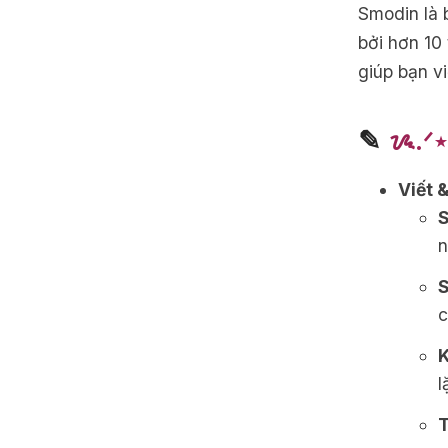
Smodin là b
bởi hơn 10 
giúp bạn v
✎
ᝰ.ᐟ⋆
Viết 
S
n
S
c
K
l
T