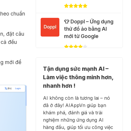
31 Thg 07 2026
theo chuẩn
🐈 Nhận miễn phí 30
👕 Doppl – Ứng dụng
video AI + 100 hình
thử đồ ảo bằng AI
n, đặt câu
ảnh mỗi ngày với
mới từ Google
 cả đều
Dola.com
31 Thg 07 2026
ng mới để
✍️ NotebookLM -
🎁 Hướng dẫn nhận
Tận dụng sức mạnh AI –
Trợ lý nghiên cứu AI
Google Plus 12 tháng
Làm việc thông minh hơn,
biến tài liệu thành tri
miễn phí
thức
nhanh hơn !
28 Thg 07 2026
AI không còn là tương lai – nó
đã ở đây! AIAppVn giúp bạn
Cảnh báo: Xuất hiện
👗 Higgsfield AI –
khám phá, đánh giá và trải
script và hướng dẫn
Biến ý tưởng thành
nghiệm những ứng dụng AI
giả mạo giúp "mở
phim chất lượng cao
hàng đầu, giúp tối ưu công việc
khóa" Claude Max