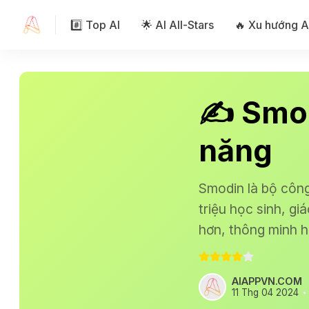
#️⃣ Top AI
🌟 AI All-Stars
🔥 Xu hướng A
✍️ Smod
năng
Smodin là bộ công 
triệu học sinh, gi
hơn, thông minh h
AIAPPVN.COM
11 Thg 04 2024