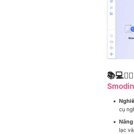
📚💻✍🏼
Smodin
Nghiê
cụ ng
Nâng 
lạc và