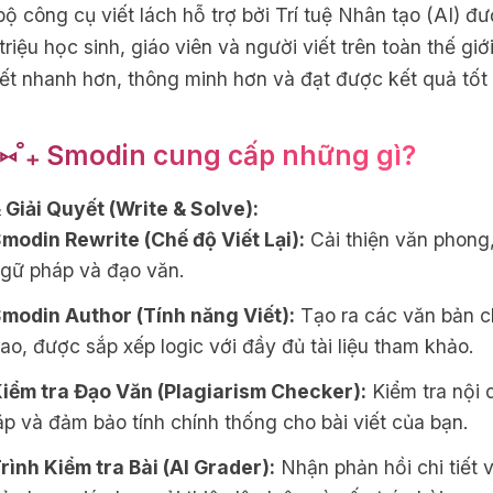
ộ công cụ viết lách hỗ trợ bởi Trí tuệ Nhân tạo (AI) đ
triệu học sinh, giáo viên và người viết trên toàn thế gi
iết nhanh hơn, thông minh hơn và đạt được kết quả tốt
⑅˚₊ Smodin cung cấp những gì?
& Giải Quyết (Write & Solve):
modin Rewrite (Chế độ Viết Lại):
Cải thiện văn phong, 
gữ pháp và đạo văn.
modin Author (Tính năng Viết):
Tạo ra các văn bản c
ao, được sắp xếp logic với đầy đủ tài liệu tham khảo.
iểm tra Đạo Văn (Plagiarism Checker):
Kiểm tra nội 
ặp và đảm bảo tính chính thống cho bài viết của bạn.
rình Kiểm tra Bài (AI Grader):
Nhận phản hồi chi tiết v