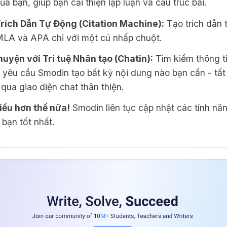
ủa bạn, giúp bạn cải thiện lập luận và cấu trúc bài.
rích Dẫn Tự Động (Citation Machine):
Tạo trích dẫn 
LA và APA chỉ với một cú nhấp chuột.
huyện với Trí tuệ Nhân tạo (Chatin):
Tìm kiếm thông ti
à yêu cầu Smodin tạo bất kỳ nội dung nào bạn cần - tất
qua giao diện chat thân thiện.
iều hơn thế nữa!
Smodin liên tục cập nhật các tính nă
 bạn tốt nhất.