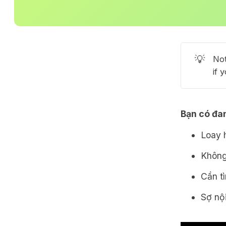
💡
Not
if 
Bạn có đan
Loay h
Không
Cần tì
Sợ nội