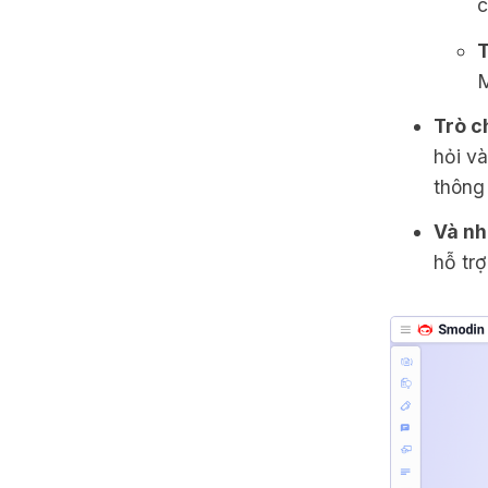
c
T
M
Trò c
hỏi v
thông 
Và nh
hỗ trợ