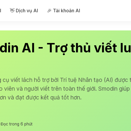
I
👋 Dịch vụ AI
🎉 Tài khoản AI
in AI - Trợ thủ viết l
cụ viết lách hỗ trợ bởi Trí tuệ Nhân tạo (AI) được 
áo viên và người viết trên toàn thế giới. Smodin giú
ơn và đạt được kết quả tốt hơn.
Đọc trong 6 phút