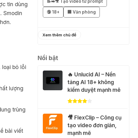
ChatGPT Plus miễn
📝➡️🎥 Tạo video từ prompt
ược tin dùng
phí bằng VPN Mexico
🔞 18+
🏢 Văn phòng
ới. Smodin
02 Thg 08 2026
 hơn.
֎ Cách nhận
Xem thêm chủ đề
ChatGPT Go 12 tháng
miễn phí
Nổi bật
01 Thg 08 2026
loại bỏ lỗi
🔥 Unlucid AI – Nền
🎁 Hướng dẫn nhận
tảng AI 18+ không
Capcut Pro 1 năm
hất lượng
kiểm duyệt mạnh mẽ
miễn phí
31 Thg 07 2026
dung trùng
🎥 FlexClip – Công cụ
💃 Tạo video AI nhảy
tạo video đơn giản,
múa với Google Flow
ề bài viết
mạnh mẽ
Motion Control