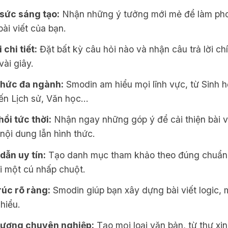
sức sáng tạo:
Nhận những ý tưởng mới mẻ để làm ph
ài viết của bạn.
i chi tiết:
Đặt bất kỳ câu hỏi nào và nhận câu trả lời ch
vài giây.
thức đa ngành:
Smodin am hiểu mọi lĩnh vực, từ Sinh 
n Lịch sử, Văn học...
hồi tức thời:
Nhận ngay những góp ý để cải thiện bài v
nội dung lẫn hình thức.
dẫn uy tín:
Tạo danh mục tham khảo theo đúng chuẩn 
ới một cú nhấp chuột.
rúc rõ ràng:
Smodin giúp bạn xây dựng bài viết logic, 
hiểu.
lượng chuyên nghiệp:
Tạo mọi loại văn bản, từ thư xi