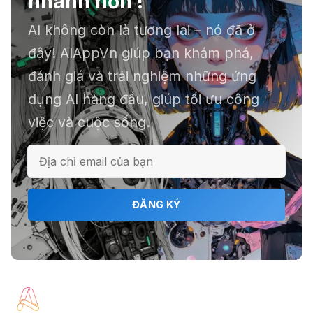
nhanh hơn !
AI không còn là tương lai – nó đã ở
đây! AIAppVn giúp bạn khám phá,
đánh giá và trải nghiệm những ứng
dụng AI hàng đầu, giúp tối ưu công
việc và cuộc sống.
ĐĂNG KÝ