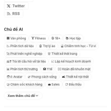
Twitter
RSS
Chủ đề AI
🏢 Văn phòng
🏋️ Fitness
🔞 18+
📚 Học tập
📉 Phân tích dữ liệu
🤖 Trợ lý ảo
🔮 Chiêm tinh học - Tử vi
🚀 Phát triển nghề nghiệp
👗 Thiết kế thời trang
📖❓ Trả lời câu hỏi về tài liệu
📈 Lập kế hoạch kinh doanh
📊 Phân tích thị trường
🏥 Y tế
😶‍🌫️ Hoán đổi khuôn mặt
🧑‍🎨 Avatar
🌿 Phong cách sống
🛋️ Thiết kế nội thất
🤝 Chăm sóc khách hàng
💼 Sales
📑 Đấu thầu
Xem thêm chủ đề