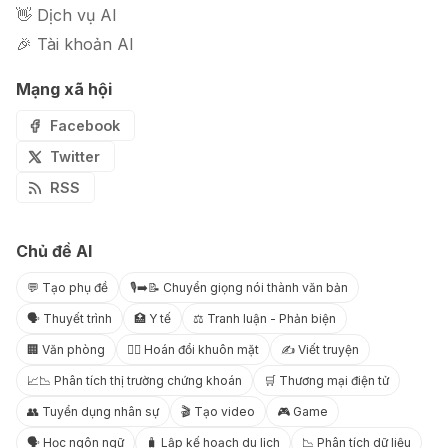
👋 Dịch vụ AI
🎉 Tài khoản AI
Mạng xã hội
Facebook
Twitter
RSS
Chủ đề AI
💬 Tạo phụ đề
🎙️➡️📝 Chuyển giọng nói thành văn bản
🗣️ Thuyết trình
🏥 Y tế
⚖️ Tranh luận - Phản biện
🏢 Văn phòng
😶‍🌫️ Hoán đổi khuôn mặt
✍️ Viết truyện
📈📉 Phân tích thị trường chứng khoán
🛒 Thương mại điện tử
👥 Tuyển dụng nhân sự
🎬 Tạo video
🎮 Game
🗣️ Học ngôn ngữ
🧳 Lập kế hoạch du lịch
📉 Phân tích dữ liệu