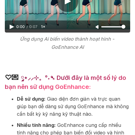
0:00
/
0:07
1×
Ứng dụng Ai biến video thành hoạt hình - 
GoEnhance AI
♡💌
༘⋆⸝⸝⊹。°˖➴ Dưới đây là một số lý do
bạn nên sử dụng GoEnhance:
Dễ sử dụng:
Giao diện đơn giản và trực quan
giúp bạn dễ dàng sử dụng GoEnhance mà không
cần bất kỳ kỹ năng kỹ thuật nào.
Nhiều tính năng:
GoEnhance cung cấp nhiều
tính năng cho phép bạn biến đổi video và hình