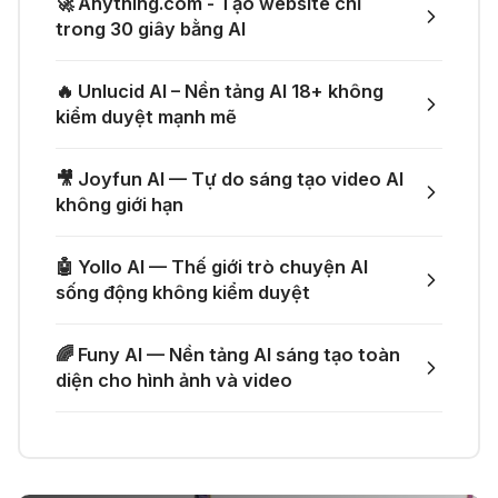
🚀 Anything.com - Tạo website chỉ
với một prompt
trong 30 giây bằng AI
04 Thg 07 2026
🤙 Lindy AI: Tự động hóa thông
🔥 Unlucid AI – Nền tảng AI 18+ không
minh
🚀 Một GitHub Repository tổng hợp
kiểm duyệt mạnh mẽ
gần như mọi API AI miễn phí
04 Thg 07 2026
🎥 Joyfun AI — Tự do sáng tạo video AI
🌟 Augment AI Agent - Trợ thủ đắc
không giới hạn
🎁 Mẹo nhận thêm 1 tháng ChatGPT
lực cho lập trình viên
Plus miễn phí
🤖 Yollo AI — Thế giới trò chuyện AI
03 Thg 07 2026
sống động không kiểm duyệt
🎙️ Notta.ai – Giải pháp chuyển file
🎁 Nhận miễn phí DeepSeek V4 Pro
🌈 Funy AI — Nền tảng AI sáng tạo toàn
ghi âm thành văn bản
và Claude Opus 4.8 trên Merlin AI
diện cho hình ảnh và video
21 Thg 06 2026
🔞 Aichattings - Ứng dụng tạo ảnh
anime 18+