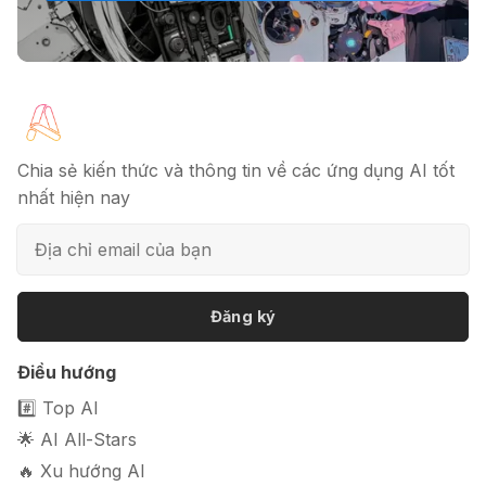
chuyên nghiệp trong 5 phút
🔖 Elicit AI - Tăng tốc độ nghiên cứu
bài báo
Chia sẻ kiến thức và thông tin về các ứng dụng AI tốt
nhất hiện nay
📦 Mokker - Ứng dụng chỉnh sửa
ảnh sản phẩm chuyên nghiệp
Đăng ký
🎭 FaceVary: Ứng dụng ghép mặt
Điều hướng
bằng AI miễn phí
#️⃣ Top AI
🌟 AI All-Stars
🔥 Xu hướng AI