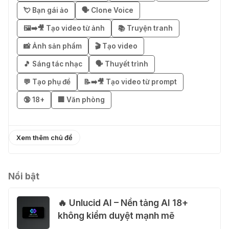
03 Thg 08 2026
💘 Bạn gái ảo
🗣️ Clone Voice
🖼️➡️🎥 Tạo video từ ảnh
📚 Truyện tranh
🎁 Mẹo nhận 1 tháng ChatGPT Plus
miễn phí bằng VPN Mexico
📸 Ảnh sản phẩm
🎬 Tạo video
02 Thg 08 2026
🎵 Sáng tác nhạc
🗣️ Thuyết trình
💬 Tạo phụ đề
📝➡️🎥 Tạo video từ prompt
֎ Cách nhận ChatGPT Go 12 tháng
🔞 18+
🏢 Văn phòng
miễn phí
01 Thg 08 2026
Xem thêm chủ đề
🎁 Hướng dẫn nhận Capcut Pro 1
năm miễn phí
31 Thg 07 2026
Nổi bật
🔥 Unlucid AI – Nền tảng AI 18+
💃 Tạo video AI nhảy múa với Google
không kiểm duyệt mạnh mẽ
Flow Motion Control