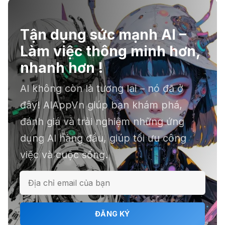
Tận dụng sức mạnh AI –
☣️ Proxy by Convergence - AI
Làm việc thông minh hơn,
agent tự động hoá
nhanh hơn !
AI không còn là tương lai – nó đã ở
📕 Kimi AI - Ứng dụng tóm tắt hàng
đây! AIAppVn giúp bạn khám phá,
chục file dữ liệu
đánh giá và trải nghiệm những ứng
dụng AI hàng đầu, giúp tối ưu công
việc và cuộc sống.
ℹ️ Napkin AI - Biến văn bản thành
infographic
🎗️ Logomaster.ai: Thiết kế logo
ĐĂNG KÝ