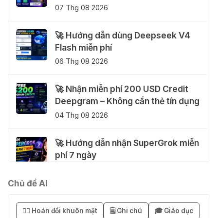
07 Thg 08 2026
🚀 Hướng dẫn dùng Deepseek V4
Flash miễn phí
06 Thg 08 2026
🚀 Nhận miễn phí 200 USD Credit
Deepgram – Không cần thẻ tín dụng
04 Thg 08 2026
🚀 Hướng dẫn nhận SuperGrok miễn
phí 7 ngày
04 Thg 08 2026
Chủ đề AI
🎁 Hướng dẫn nhận Notion AI
Business miễn phí 3–6 tháng
😶‍🌫️ Hoán đổi khuôn mặt
🗒️ Ghi chú
🎓 Giáo dục