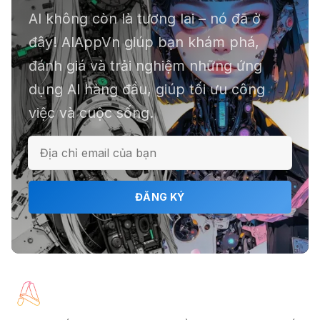
AI không còn là tương lai – nó đã ở
đây! AIAppVn giúp bạn khám phá,
📕 Kimi AI - Ứng dụng tóm tắt hàng
đánh giá và trải nghiệm những ứng
chục file dữ liệu
dụng AI hàng đầu, giúp tối ưu công
việc và cuộc sống.
ℹ️ Napkin AI - Biến văn bản thành
infographic
ĐĂNG KÝ
🎗️ Logomaster.ai: Thiết kế logo
chuyên nghiệp trong 5 phút
🔖 Elicit AI - Tăng tốc độ nghiên cứu
bài báo