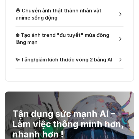
04 Thg 07 2026
🌸 Chuyển ảnh thật thành nhân vật
🌟 Augment AI Agent - Trợ thủ đắc
anime sống động
🎁 Mẹo nhận thêm 1 tháng ChatGPT
lực cho lập trình viên
Plus miễn phí
❄️ Tạo ảnh trend "đu tuyết" mùa đông
03 Thg 07 2026
lãng mạn
🎙️ Notta.ai – Giải pháp chuyển file
🎁 Nhận miễn phí DeepSeek V4 Pro
✨ Tăng/giảm kích thước vòng 2 bằng AI
ghi âm thành văn bản
và Claude Opus 4.8 trên Merlin AI
21 Thg 06 2026
🔞 Aichattings - Ứng dụng tạo ảnh
anime 18+
Tận dụng sức mạnh AI –
Làm việc thông minh hơn,
☣️ Proxy by Convergence - AI
nhanh hơn !
agent tự động hoá