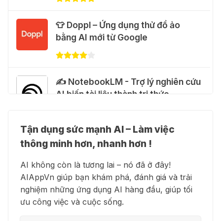
🎁 Hướng dẫn nhận Google Plus 12
👕 Doppl – Ứng dụng thử đồ ảo
tháng miễn phí
bằng AI mới từ Google
28 Thg 07 2026
Cảnh báo: Xuất hiện script và
✍️ NotebookLM - Trợ lý nghiên cứu
hướng dẫn giả mạo giúp "mở khóa"
AI biến tài liệu thành tri thức
Claude Max 20x miễn phí
27 Thg 07 2026
Tận dụng sức mạnh AI – Làm việc
👗 Higgsfield AI – Biến ý tưởng
🍎 Claude for Teachers – chương
thông minh hơn, nhanh hơn !
thành phim chất lượng cao
trình miễn phí dành cho giáo viên
AI không còn là tương lai – nó đã ở đây!
15 Thg 07 2026
AIAppVn giúp bạn khám phá, đánh giá và trải
nghiệm những ứng dụng AI hàng đầu, giúp tối
💻 Blackbox AI - Trợ lý lập trình
🎁 Hướng dẫn nhận ChatGPT
ưu công việc và cuộc sống.
thông minh
Business miễn phí tháng