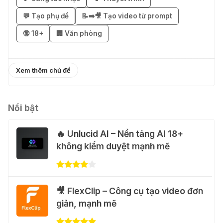
💬 Tạo phụ đề
📝➡️🎥 Tạo video từ prompt
֎ Cách nhận ChatGPT Go 12 tháng
🔞 18+
🏢 Văn phòng
miễn phí
01 Thg 08 2026
Xem thêm chủ đề
🎁 Hướng dẫn nhận Capcut Pro 1
năm miễn phí
31 Thg 07 2026
Nổi bật
🔥 Unlucid AI – Nền tảng AI 18+
💃 Tạo video AI nhảy múa với Google
không kiểm duyệt mạnh mẽ
Flow Motion Control
31 Thg 07 2026
🐈 Nhận miễn phí 30 video AI + 100
🎥 FlexClip – Công cụ tạo video đơn
hình ảnh mỗi ngày với Dola.com
giản, mạnh mẽ
31 Thg 07 2026