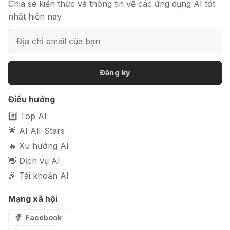
Chia sẻ kiến thức và thông tin về các ứng dụng AI tốt
nhất hiện nay
📦 Mokker - Ứng dụng chỉnh sửa
ảnh sản phẩm chuyên nghiệp
Đăng ký
Điều hướng
🎭 FaceVary: Ứng dụng ghép mặt
bằng AI miễn phí
#️⃣ Top AI
🌟 AI All-Stars
🔥 Xu hướng AI
👋 Dịch vụ AI
🎉 Tài khoản AI
Mạng xã hội
Facebook