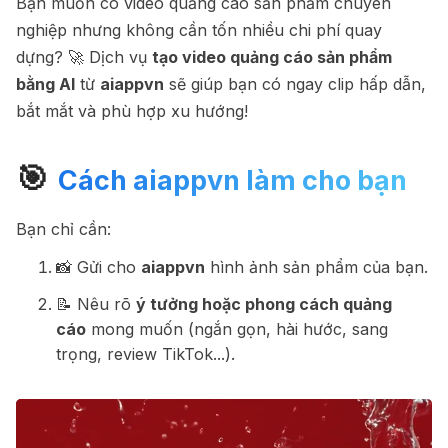
Bạn muốn có video quảng cáo sản phẩm chuyên
nghiệp nhưng không cần tốn nhiều chi phí quay
dựng? 🚀 Dịch vụ
tạo video quảng cáo sản phẩm
bằng AI
từ
aiappvn
sẽ giúp bạn có ngay clip hấp dẫn,
bắt mắt và phù hợp xu hướng!
🎯
Cách aiappvn làm cho bạn
Bạn chỉ cần:
📸 Gửi cho
aiappvn
hình ảnh sản phẩm của bạn.
📝 Nêu rõ
ý tưởng hoặc phong cách quảng
cáo
mong muốn (ngắn gọn, hài hước, sang
trọng, review TikTok...).