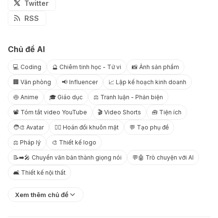
Twitter
RSS
Chủ đề AI
💻 Coding
🔮 Chiêm tinh học - Tử vi
📸 Ảnh sản phẩm
🏢 Văn phòng
📢 Influencer
📈 Lập kế hoạch kinh doanh
🍥 Anime
🎓 Giáo dục
⚖️ Tranh luận - Phản biện
📽️ Tóm tắt video YouTube
🎬 Video Shorts
🧰 Tiện ích
🧑‍🎨 Avatar
😶‍🌫️ Hoán đổi khuôn mặt
💬 Tạo phụ đề
⚖️ Pháp lý
🎨 Thiết kế logo
📝➡️🎤 Chuyển văn bản thành giọng nói
💬🤖 Trò chuyện với AI
🛋️ Thiết kế nội thất
Xem thêm chủ đề