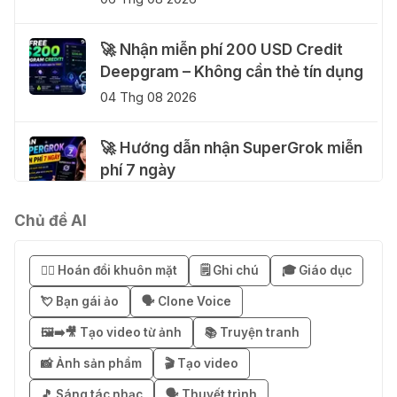
🚀 Nhận miễn phí 200 USD Credit
Deepgram – Không cần thẻ tín dụng
04 Thg 08 2026
🚀 Hướng dẫn nhận SuperGrok miễn
phí 7 ngày
04 Thg 08 2026
Chủ đề AI
🎁 Hướng dẫn nhận Notion AI
Business miễn phí 3–6 tháng
😶‍🌫️ Hoán đổi khuôn mặt
🗒️ Ghi chú
🎓 Giáo dục
03 Thg 08 2026
💘 Bạn gái ảo
🗣️ Clone Voice
🖼️➡️🎥 Tạo video từ ảnh
📚 Truyện tranh
🎁 Mẹo nhận 1 tháng ChatGPT Plus
miễn phí bằng VPN Mexico
📸 Ảnh sản phẩm
🎬 Tạo video
02 Thg 08 2026
🎵 Sáng tác nhạc
🗣️ Thuyết trình