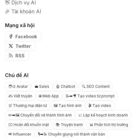
👋 Dịch vụ AI
🎉 Tài khoản AI
Mạng xã hội
Facebook
Twitter
RSS
Chủ đề AI
🧑‍🎨 Avatar
💼 Sales
🤖 Chatbot
🔍 SEO Content
✍️ Viết truyện
🌐 Web App
📝➡️🎥 Tạo video từ prompt
🛒 Thương mại điện tử
🖼️ Tạo hình ảnh
🎬 Tạo video
✏️➡️🖼️ Chuyển đổi vẽ thành hình ảnh
📈 Lập kế hoạch kinh doanh
😶‍🌫️ Hoán đổi khuôn mặt
📚 Truyện tranh
📊 Phân tích thị trường
📢 Influencer
🎙️➡️📝 Chuyển giọng nói thành văn bản