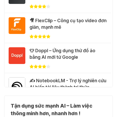
31 Thg 07 2026
💃 Tạo video AI nhảy múa với Google
🎥 FlexClip – Công cụ tạo video đơn
Flow Motion Control
giản, mạnh mẽ
31 Thg 07 2026
🐈 Nhận miễn phí 30 video AI + 100
👕 Doppl – Ứng dụng thử đồ ảo
hình ảnh mỗi ngày với Dola.com
bằng AI mới từ Google
31 Thg 07 2026
🎁 Hướng dẫn nhận Google Plus 12
✍️ NotebookLM - Trợ lý nghiên cứu
tháng miễn phí
AI biến tài liệu thành tri thức
28 Thg 07 2026
Tận dụng sức mạnh AI – Làm việc
Cảnh báo: Xuất hiện script và
👗 Higgsfield AI – Biến ý tưởng
hướng dẫn giả mạo giúp "mở khóa"
thông minh hơn, nhanh hơn !