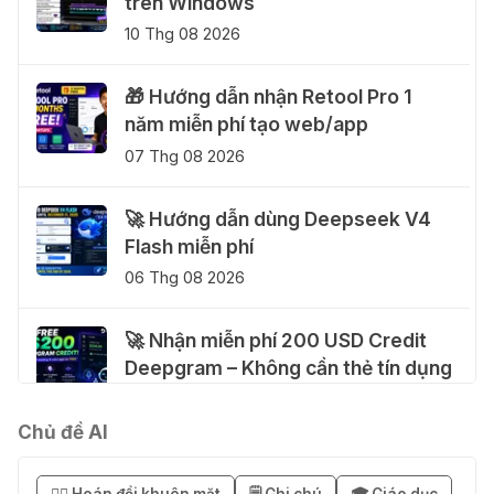
trên Windows
10 Thg 08 2026
🎁 Hướng dẫn nhận Retool Pro 1
năm miễn phí tạo web/app
07 Thg 08 2026
🚀 Hướng dẫn dùng Deepseek V4
Flash miễn phí
06 Thg 08 2026
🚀 Nhận miễn phí 200 USD Credit
Deepgram – Không cần thẻ tín dụng
04 Thg 08 2026
Chủ đề AI
🚀 Hướng dẫn nhận SuperGrok miễn
phí 7 ngày
😶‍🌫️ Hoán đổi khuôn mặt
🗒️ Ghi chú
🎓 Giáo dục