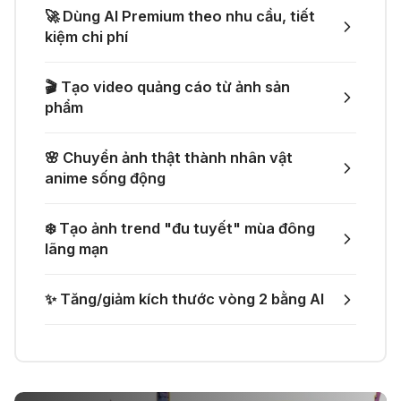
🎵 Công cụ giúp "lách luật" bản
🚀 Dùng AI Premium theo nhu cầu, tiết
quyền của Suno và Udio
kiệm chi phí
05 Thg 07 2026
🤙 Lindy AI: Tự động hóa thông
🎬 Tạo video quảng cáo từ ảnh sản
minh
👗 Tạo video thử đồ thời trang chỉ
phẩm
với một prompt
04 Thg 07 2026
🌸 Chuyển ảnh thật thành nhân vật
🌟 Augment AI Agent - Trợ thủ đắc
anime sống động
🚀 Một GitHub Repository tổng hợp
lực cho lập trình viên
gần như mọi API AI miễn phí
❄️ Tạo ảnh trend "đu tuyết" mùa đông
04 Thg 07 2026
lãng mạn
🎙️ Notta.ai – Giải pháp chuyển file
🎁 Mẹo nhận thêm 1 tháng ChatGPT
✨ Tăng/giảm kích thước vòng 2 bằng AI
ghi âm thành văn bản
Plus miễn phí
03 Thg 07 2026
🔞 Aichattings - Ứng dụng tạo ảnh