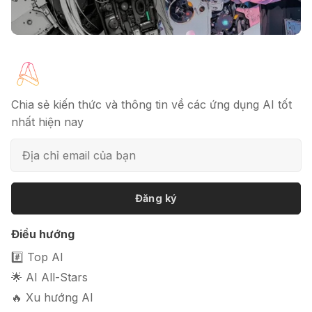
chuyên nghiệp trong 5 phút
🔖 Elicit AI - Tăng tốc độ nghiên cứu
bài báo
Chia sẻ kiến thức và thông tin về các ứng dụng AI tốt
nhất hiện nay
📦 Mokker - Ứng dụng chỉnh sửa
ảnh sản phẩm chuyên nghiệp
Đăng ký
Điều hướng
🎭 FaceVary: Ứng dụng ghép mặt
bằng AI miễn phí
#️⃣ Top AI
🌟 AI All-Stars
🔥 Xu hướng AI