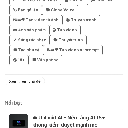
04 Thg 08 2026
💘 Bạn gái ảo
🗣️ Clone Voice
🖼️➡️🎥 Tạo video từ ảnh
📚 Truyện tranh
🎁 Hướng dẫn nhận Notion AI
Business miễn phí 3–6 tháng
📸 Ảnh sản phẩm
🎬 Tạo video
03 Thg 08 2026
🎵 Sáng tác nhạc
🗣️ Thuyết trình
💬 Tạo phụ đề
📝➡️🎥 Tạo video từ prompt
🎁 Mẹo nhận 1 tháng ChatGPT Plus
🔞 18+
🏢 Văn phòng
miễn phí bằng VPN Mexico
02 Thg 08 2026
Xem thêm chủ đề
֎ Cách nhận ChatGPT Go 12 tháng
miễn phí
01 Thg 08 2026
Nổi bật
🔥 Unlucid AI – Nền tảng AI 18+
🎁 Hướng dẫn nhận Capcut Pro 1
không kiểm duyệt mạnh mẽ
năm miễn phí