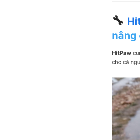
🔧
Hi
nâng 
HitPaw
cun
cho cả ngư