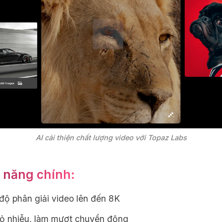
AI cải thiện chất lượng video với Topaz Labs
 năng chính:
độ phân giải video lên đến 8K
bỏ nhiễu, làm mượt chuyển động