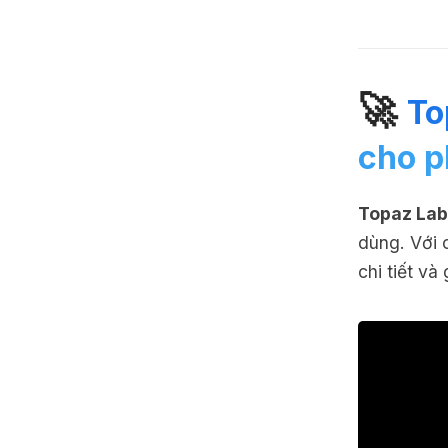
🚀
To
cho p
Topaz Lab
dùng. Với 
chi tiết và