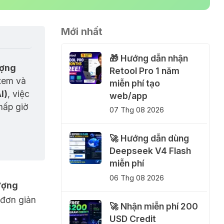
Mới nhất
🎁 Hướng dẫn nhận
ợng 
Retool Pro 1 năm
xem và 
miễn phí tạo
I)
, việc 
web/app
hấp giờ 
07 Thg 08 2026
🚀 Hướng dẫn dùng
Deepseek V4 Flash
miễn phí
06 Thg 08 2026
ượng
 đơn giản
🚀 Nhận miễn phí 200
USD Credit