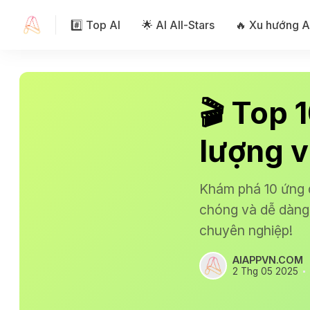
#️⃣ Top AI
🌟 AI All-Stars
🔥 Xu hướng A
🎬 Top 
lượng 
Khám phá 10 ứng d
chóng và dễ dàng
chuyên nghiệp!
AIAPPVN.COM
2 Thg 05 2025