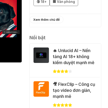
🔞 18+
🏢 Văn phòng
02 Thg 08 2026
֎ Cách nhận
Xem thêm chủ đề
ChatGPT Go 12 tháng
miễn phí
Nổi bật
01 Thg 08 2026
🔥 Unlucid AI – Nền
🎁 Hướng dẫn nhận
tảng AI 18+ không
Capcut Pro 1 năm
kiểm duyệt mạnh mẽ
miễn phí
31 Thg 07 2026
🎥 FlexClip – Công cụ
💃 Tạo video AI nhảy
tạo video đơn giản,
múa với Google Flow
mạnh mẽ
Motion Control
31 Thg 07 2026