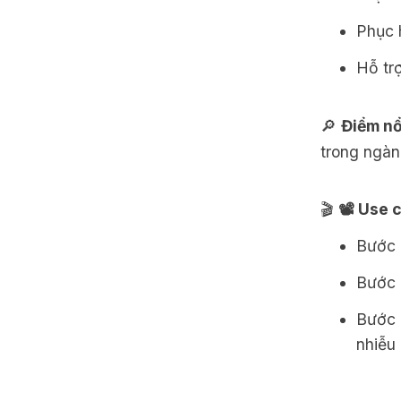
Phục h
Hỗ tr
🔎
Điểm nổ
trong ngàn
🎬
📽️ Use 
Bước 
Bước 
Bước 
nhiễu