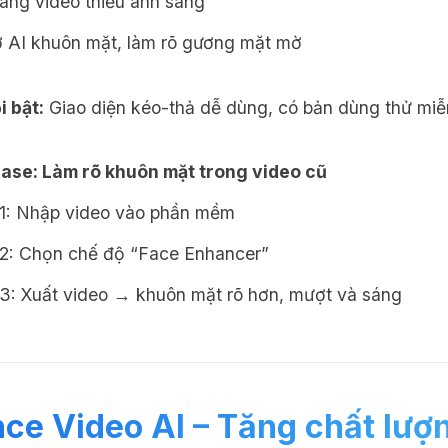
áng video thiếu ánh sáng
ợ AI khuôn mặt, làm rõ gương mặt mờ
i bật:
Giao diện kéo-thả dễ dùng, có bản dùng thử miễn
case: Làm rõ khuôn mặt trong video cũ
1: Nhập video vào phần mềm
2: Chọn chế độ “Face Enhancer”
3: Xuất video → khuôn mặt rõ hơn, mượt và sáng
ce Video AI – Tăng chất lượ