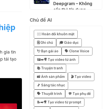
Deepgram – Không
cần thẻ tín dụng
04 Thg 08 2026
Chủ đề AI
hiệp
🚀 Hướng dẫn nhận
😶‍🌫️ Hoán đổi khuôn mặt
SuperGrok miễn phí 7
ngày
🗒️ Ghi chú
🎓 Giáo dục
04 Thg 08 2026
💘 Bạn gái ảo
🗣️ Clone Voice
h gia tin
 tái tạo
🖼️➡️🎥 Tạo video từ ảnh
🎁 Hướng dẫn nhận
📚 Truyện tranh
Notion AI Business
miễn phí 3–6 tháng
📸 Ảnh sản phẩm
🎬 Tạo video
03 Thg 08 2026
🎵 Sáng tác nhạc
🗣️ Thuyết trình
💬 Tạo phụ đề
🎁 Mẹo nhận 1 tháng
ChatGPT Plus miễn
📝➡️🎥 Tạo video từ prompt
phí bằng VPN Mexico