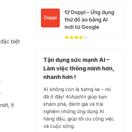
🐈 Nhận miễn phí 30
👕 Doppl – Ứng dụng
video AI + 100 hình
thử đồ ảo bằng AI
ảnh mỗi ngày với
mới từ Google
Dola.com
đặc biệt
31 Thg 07 2026
✍️ NotebookLM -
🎁 Hướng dẫn nhận
Tận dụng sức mạnh AI –
Trợ lý nghiên cứu AI
Google Plus 12 tháng
Làm việc thông minh hơn,
biến tài liệu thành tri
miễn phí
thức
nhanh hơn !
ý
28 Thg 07 2026
AI không còn là tương lai – nó
u
đã ở đây! AIAppVn giúp bạn
Cảnh báo: Xuất hiện
👗 Higgsfield AI –
khám phá, đánh giá và trải
ét, ít
script và hướng dẫn
Biến ý tưởng thành
nghiệm những ứng dụng AI
giả mạo giúp "mở
phim chất lượng cao
hàng đầu, giúp tối ưu công việc
khóa" Claude Max
và cuộc sống.
20x miễn phí