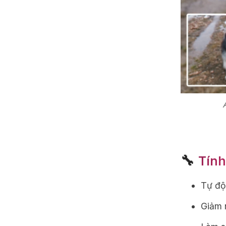
🔧
Tính
Tự độ
Giảm r