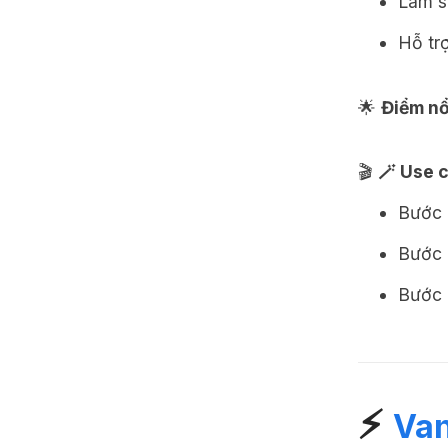
Làm s
Hỗ tr
🌟
Điểm nổ
🎬
🪄 Use 
Bước 
Bước 
Bước 
⚡
Van