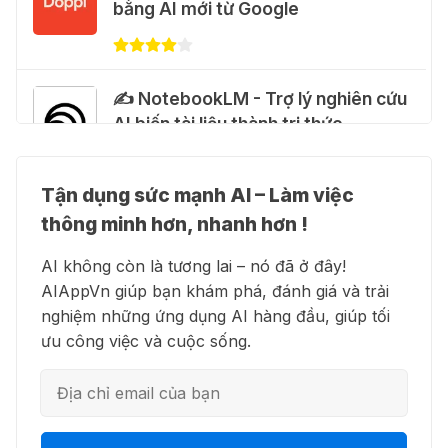
tháng miễn phí
bằng AI mới từ Google
28 Thg 07 2026
Cảnh báo: Xuất hiện script và
✍️ NotebookLM - Trợ lý nghiên cứu
hướng dẫn giả mạo giúp "mở khóa"
AI biến tài liệu thành tri thức
Claude Max 20x miễn phí
27 Thg 07 2026
Tận dụng sức mạnh AI – Làm việc
👗 Higgsfield AI – Biến ý tưởng
🍎 Claude for Teachers – chương
thông minh hơn, nhanh hơn !
thành phim chất lượng cao
trình miễn phí dành cho giáo viên
AI không còn là tương lai – nó đã ở đây!
15 Thg 07 2026
AIAppVn giúp bạn khám phá, đánh giá và trải
nghiệm những ứng dụng AI hàng đầu, giúp tối
💻 Blackbox AI - Trợ lý lập trình
🎁 Hướng dẫn nhận ChatGPT
ưu công việc và cuộc sống.
thông minh
Business miễn phí tháng
đầu + 1.250 Codex Credits
12 Thg 07 2026
👋 Motion AI - Tự động hoá lịch