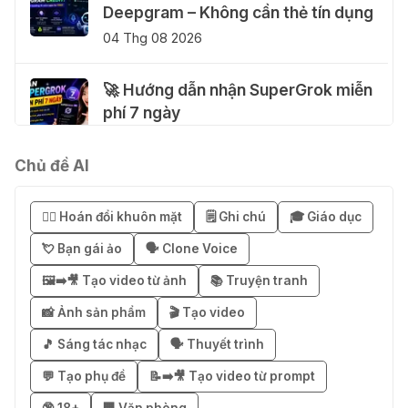
Deepgram – Không cần thẻ tín dụng
04 Thg 08 2026
🚀 Hướng dẫn nhận SuperGrok miễn
phí 7 ngày
04 Thg 08 2026
Chủ đề AI
🎁 Hướng dẫn nhận Notion AI
Business miễn phí 3–6 tháng
😶‍🌫️ Hoán đổi khuôn mặt
🗒️ Ghi chú
🎓 Giáo dục
03 Thg 08 2026
💘 Bạn gái ảo
🗣️ Clone Voice
🖼️➡️🎥 Tạo video từ ảnh
📚 Truyện tranh
🎁 Mẹo nhận 1 tháng ChatGPT Plus
miễn phí bằng VPN Mexico
📸 Ảnh sản phẩm
🎬 Tạo video
02 Thg 08 2026
🎵 Sáng tác nhạc
🗣️ Thuyết trình
💬 Tạo phụ đề
📝➡️🎥 Tạo video từ prompt
֎ Cách nhận ChatGPT Go 12 tháng
🔞 18+
🏢 Văn phòng