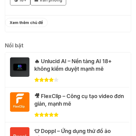
miễn phí
01 Thg 08 2026
Xem thêm chủ đề
🎁 Hướng dẫn nhận Capcut Pro 1
năm miễn phí
31 Thg 07 2026
Nổi bật
🔥 Unlucid AI – Nền tảng AI 18+
💃 Tạo video AI nhảy múa với Google
không kiểm duyệt mạnh mẽ
Flow Motion Control
31 Thg 07 2026
🐈 Nhận miễn phí 30 video AI + 100
🎥 FlexClip – Công cụ tạo video đơn
hình ảnh mỗi ngày với Dola.com
giản, mạnh mẽ
31 Thg 07 2026
🎁 Hướng dẫn nhận Google Plus 12
👕 Doppl – Ứng dụng thử đồ ảo