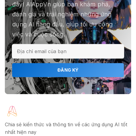
📕 Kimi AI - Ứng dụng tóm tắt hàng
đây! AIAppVn giúp bạn khám phá,
chục file dữ liệu
đánh giá và trải nghiệm những ứng
dụng AI hàng đầu, giúp tối ưu công
việc và cuộc sống.
ℹ️ Napkin AI - Biến văn bản thành
infographic
🎗️ Logomaster.ai: Thiết kế logo
ĐĂNG KÝ
chuyên nghiệp trong 5 phút
🔖 Elicit AI - Tăng tốc độ nghiên cứu
bài báo
Chia sẻ kiến thức và thông tin về các ứng dụng AI tốt
nhất hiện nay