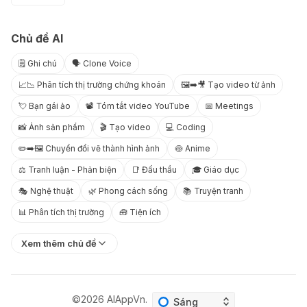
Chủ đề AI
🗒️ Ghi chú
🗣️ Clone Voice
📈📉 Phân tích thị trường chứng khoán
🖼️➡️🎥 Tạo video từ ảnh
💘 Bạn gái ảo
📽️ Tóm tắt video YouTube
📅 Meetings
📸 Ảnh sản phẩm
🎬 Tạo video
💻 Coding
✏️➡️🖼️ Chuyển đổi vẽ thành hình ảnh
🍥 Anime
⚖️ Tranh luận - Phản biện
📑 Đấu thầu
🎓 Giáo dục
🎭 Nghệ thuật
🌿 Phong cách sống
📚 Truyện tranh
📊 Phân tích thị trường
🧰 Tiện ích
Xem thêm chủ đề
©2026
AIAppVn
.