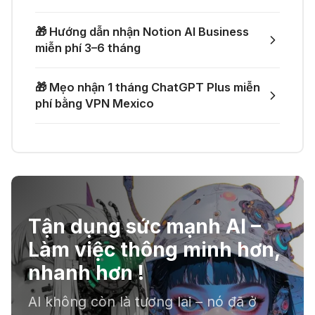
🎁 Mẹo nhận thêm 1 tháng ChatGPT
lực cho lập trình viên
Plus miễn phí
🎁 Hướng dẫn nhận Notion AI Business
03 Thg 07 2026
miễn phí 3–6 tháng
🎙️ Notta.ai – Giải pháp chuyển file
🎁 Nhận miễn phí DeepSeek V4 Pro
🎁 Mẹo nhận 1 tháng ChatGPT Plus miễn
ghi âm thành văn bản
và Claude Opus 4.8 trên Merlin AI
phí bằng VPN Mexico
21 Thg 06 2026
🔞 Aichattings - Ứng dụng tạo ảnh
anime 18+
Tận dụng sức mạnh AI –
☣️ Proxy by Convergence - AI
Làm việc thông minh hơn,
agent tự động hoá
nhanh hơn !
AI không còn là tương lai – nó đã ở