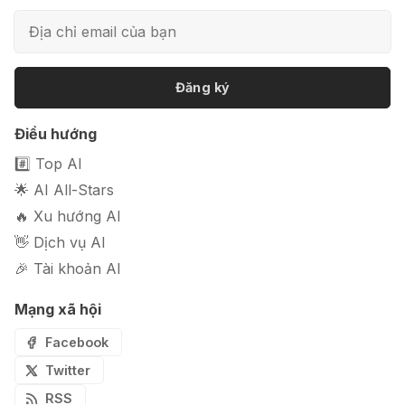
📦 Mokker - Ứng dụng chỉnh sửa
ảnh sản phẩm chuyên nghiệp
Đăng ký
🎭 FaceVary: Ứng dụng ghép mặt
Điều hướng
bằng AI miễn phí
#️⃣ Top AI
🌟 AI All-Stars
🔥 Xu hướng AI
👋 Dịch vụ AI
🎉 Tài khoản AI
Mạng xã hội
Facebook
Twitter
RSS