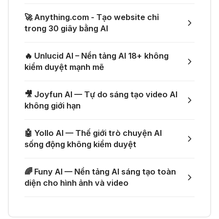
ứng dụng toàn diện
👗 Tạo video thử đồ thời trang chỉ
🚀 Anything.com - Tạo website chỉ
với một prompt
trong 30 giây bằng AI
04 Thg 07 2026
🤙 Lindy AI: Tự động hóa thông
🔥 Unlucid AI – Nền tảng AI 18+ không
minh
🚀 Một GitHub Repository tổng hợp
kiểm duyệt mạnh mẽ
gần như mọi API AI miễn phí
04 Thg 07 2026
🎥 Joyfun AI — Tự do sáng tạo video AI
🌟 Augment AI Agent - Trợ thủ đắc
không giới hạn
🎁 Mẹo nhận thêm 1 tháng ChatGPT
lực cho lập trình viên
Plus miễn phí
🤖 Yollo AI — Thế giới trò chuyện AI
03 Thg 07 2026
sống động không kiểm duyệt
🎙️ Notta.ai – Giải pháp chuyển file
🎁 Nhận miễn phí DeepSeek V4 Pro
🌈 Funy AI — Nền tảng AI sáng tạo toàn
ghi âm thành văn bản
và Claude Opus 4.8 trên Merlin AI
diện cho hình ảnh và video
21 Thg 06 2026
🔞 Aichattings - Ứng dụng tạo ảnh