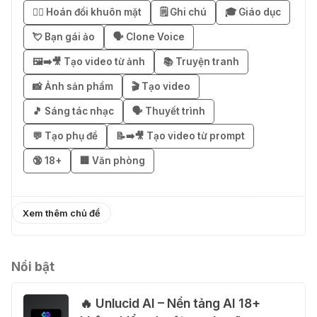
Business miễn phí 3–6 tháng
😶‍🌫️ Hoán đổi khuôn mặt
🗒️ Ghi chú
🎓 Giáo dục
03 Thg 08 2026
💘 Bạn gái ảo
🗣️ Clone Voice
🖼️➡️🎥 Tạo video từ ảnh
📚 Truyện tranh
🎁 Mẹo nhận 1 tháng ChatGPT Plus
miễn phí bằng VPN Mexico
📸 Ảnh sản phẩm
🎬 Tạo video
02 Thg 08 2026
🎵 Sáng tác nhạc
🗣️ Thuyết trình
💬 Tạo phụ đề
📝➡️🎥 Tạo video từ prompt
֎ Cách nhận ChatGPT Go 12 tháng
🔞 18+
🏢 Văn phòng
miễn phí
01 Thg 08 2026
Xem thêm chủ đề
🎁 Hướng dẫn nhận Capcut Pro 1
năm miễn phí
31 Thg 07 2026
Nổi bật
🔥 Unlucid AI – Nền tảng AI 18+
💃 Tạo video AI nhảy múa với Google