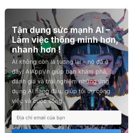
anime 18+
Tận dụng sức mạnh AI –
☣️ Proxy by Convergence - AI
Làm việc thông minh hơn,
agent tự động hoá
nhanh hơn !
AI không còn là tương lai – nó đã ở
📕 Kimi AI - Ứng dụng tóm tắt hàng
đây! AIAppVn giúp bạn khám phá,
chục file dữ liệu
đánh giá và trải nghiệm những ứng
dụng AI hàng đầu, giúp tối ưu công
việc và cuộc sống.
ℹ️ Napkin AI - Biến văn bản thành
infographic