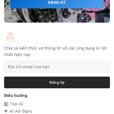
🎗️ Logomaster.ai: Thiết kế logo
ĐĂNG KÝ
chuyên nghiệp trong 5 phút
🔖 Elicit AI - Tăng tốc độ nghiên cứu
bài báo
Chia sẻ kiến thức và thông tin về các ứng dụng AI tốt
nhất hiện nay
📦 Mokker - Ứng dụng chỉnh sửa
ảnh sản phẩm chuyên nghiệp
Đăng ký
🎭 FaceVary: Ứng dụng ghép mặt
Điều hướng
bằng AI miễn phí
#️⃣ Top AI
🌟 AI All-Stars