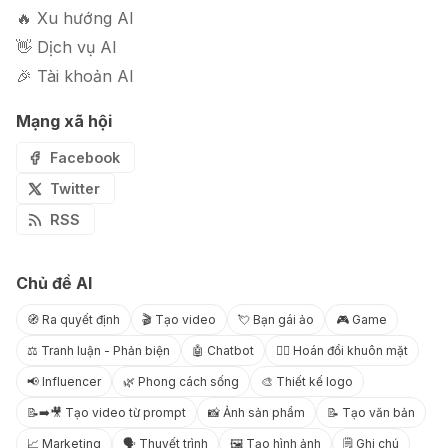
🔥 Xu hướng AI
👋 Dịch vụ AI
🎉 Tài khoản AI
Mạng xã hội
Facebook
Twitter
RSS
Chủ đề AI
🧭 Ra quyết định
🎬 Tạo video
💘 Bạn gái ảo
🎮 Game
⚖️ Tranh luận - Phản biện
🤖 Chatbot
😶‍🌫️ Hoán đổi khuôn mặt
📢 Influencer
🌿 Phong cách sống
🎨 Thiết kế logo
📝➡️🎥 Tạo video từ prompt
📸 Ảnh sản phẩm
📝 Tạo văn bản
📈 Marketing
🗣️ Thuyết trình
🖼️ Tạo hình ảnh
🗒️ Ghi chú