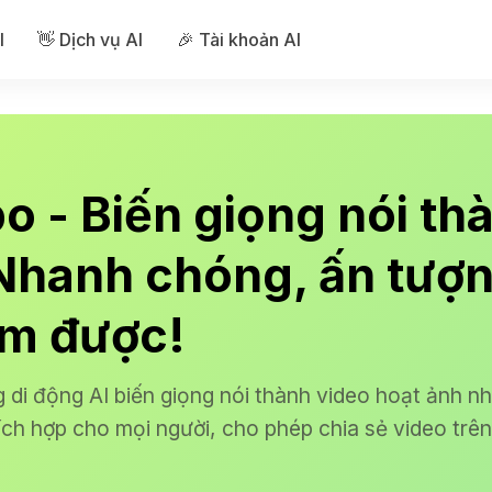
I
👋 Dịch vụ AI
🎉 Tài khoản AI
po - Biến giọng nói th
Nhanh chóng, ấn tượn
àm được!
 di động AI biến giọng nói thành video hoạt ảnh n
hích hợp cho mọi người, cho phép chia sẻ video trê