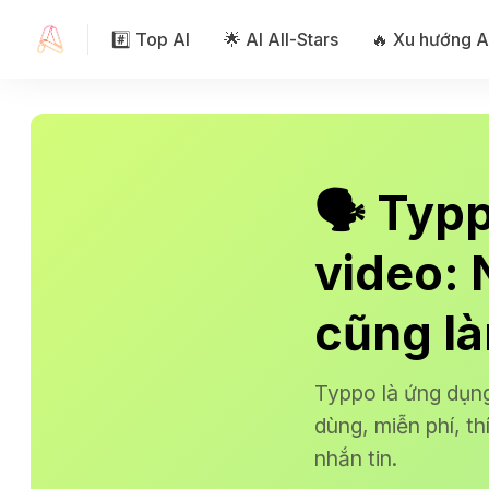
#️⃣ Top AI
🌟 AI All-Stars
🔥 Xu hướng A
🗣️ Typ
video: 
cũng l
Typpo là ứng dụng
dùng, miễn phí, t
nhắn tin.