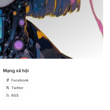
📕 Kimi AI - Ứng dụng tóm tắt hàng
chục file dữ liệu
ℹ️ Napkin AI - Biến văn bản thành
infographic
🎗️ Logomaster.ai: Thiết kế logo
chuyên nghiệp trong 5 phút
Mạng xã hội
Facebook
Twitter
🔖 Elicit AI - Tăng tốc độ nghiên
RSS
cứu bài báo