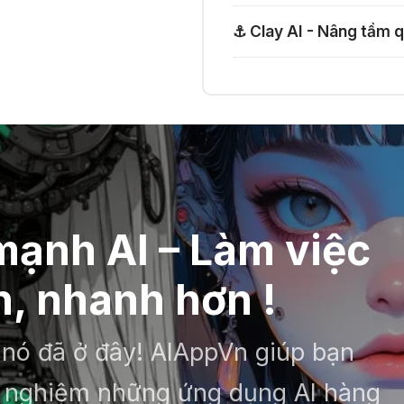
⚓ Clay AI - Nâng tầm q
ạnh AI – Làm việc
, nhanh hơn !
– nó đã ở đây! AIAppVn giúp bạn
ải nghiệm những ứng dụng AI hàng