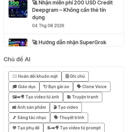
🚀 Nhận miễn phí 200 USD Credit
Deepgram – Không cần thẻ tín
dụng
04 Thg 08 2026
🚀 Hướng dẫn nhận SuperGrok
miễn phí 7 ngày
04 Thg 08 2026
Chủ đề AI
🎁 Hướng dẫn nhận Notion AI
😶‍🌫️ Hoán đổi khuôn mặt
🗒️ Ghi chú
Business miễn phí 3–6 tháng
🎓 Giáo dục
💘 Bạn gái ảo
🗣️ Clone Voice
03 Thg 08 2026
🖼️➡️🎥 Tạo video từ ảnh
📚 Truyện tranh
🎁 Mẹo nhận 1 tháng ChatGPT Plus
📸 Ảnh sản phẩm
🎬 Tạo video
miễn phí bằng VPN Mexico
🎵 Sáng tác nhạc
🗣️ Thuyết trình
02 Thg 08 2026
💬 Tạo phụ đề
📝➡️🎥 Tạo video từ prompt