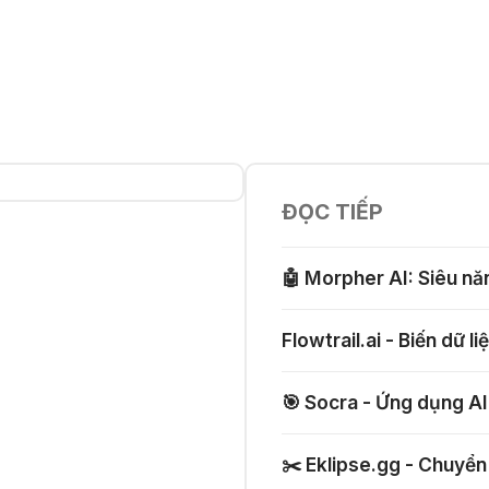
ĐỌC TIẾP
🤖 Morpher AI: Siêu năn
Flowtrail.ai - Biến dữ l
🎯 Socra - Ứng dụng AI
✂️ Eklipse.gg - Chuyển