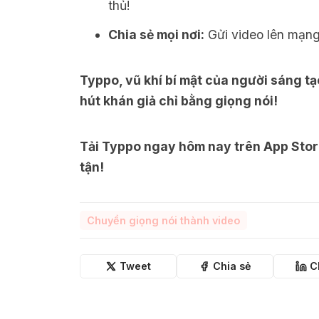
thủ!
Chia sẻ mọi nơi:
Gửi video lên mạng 
Typpo, vũ khí bí mật của người sáng tạo
hút khán giả chỉ bằng giọng nói!
Tải Typpo ngay hôm nay trên App Store
tận!
Chuyển giọng nói thành video
Tweet
Chia sẻ
C