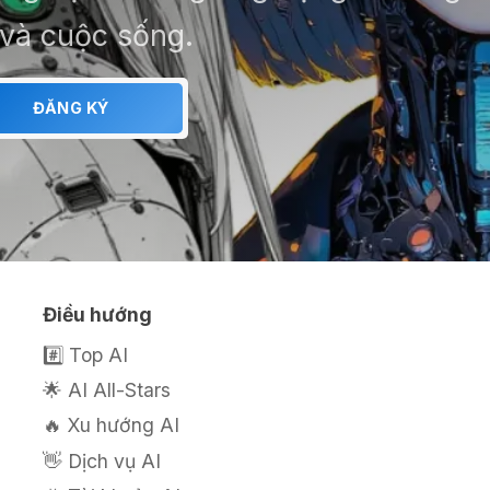
 và cuộc sống.
ĐĂNG KÝ
Điều hướng
#️⃣ Top AI
🌟 AI All-Stars
🔥 Xu hướng AI
👋 Dịch vụ AI