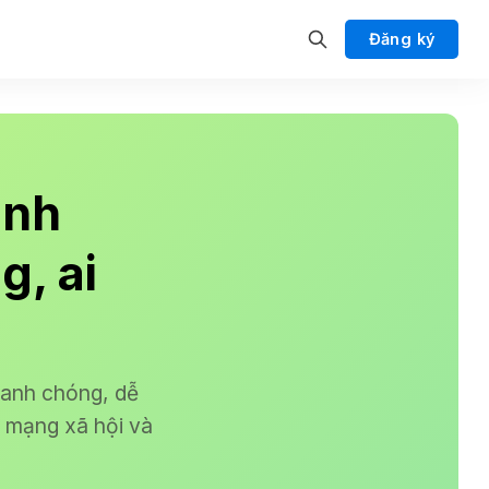
Đăng ký
ành
g, ai
hanh chóng, dễ
n mạng xã hội và