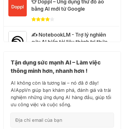
👕 Doppl – Ứng dụng thử đồ ảo
🎁 Hướng dẫn nhận Google Plus 12
bằng AI mới từ Google
tháng miễn phí
28 Thg 07 2026
✍️ NotebookLM - Trợ lý nghiên
Cảnh báo: Xuất hiện script và
cứu AI biến tài liệu thành tri thức
hướng dẫn giả mạo giúp "mở
khóa" Claude Max 20x miễn phí
27 Thg 07 2026
Tận dụng sức mạnh AI – Làm việc
👗 Higgsfield AI – Biến ý tưởng
thông minh hơn, nhanh hơn !
thành phim chất lượng cao
🍎 Claude for Teachers – chương
AI không còn là tương lai – nó đã ở đây!
trình miễn phí dành cho giáo viên
AIAppVn giúp bạn khám phá, đánh giá và trải
15 Thg 07 2026
nghiệm những ứng dụng AI hàng đầu, giúp tối
💻 Blackbox AI - Trợ lý lập trình
ưu công việc và cuộc sống.
thông minh
🎁 Hướng dẫn nhận ChatGPT
Business miễn phí tháng
đầu + 1.250 Codex Credits